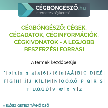
CÉGBÖNGÉSZŐ: CÉGEK,
CÉGADATOK, CÉGINFORMÁCIÓK,
CÉGKIVONATOK - A LEGJOBB
BESZERZÉSI FORRÁS!
A termék kezdőbetűje:
"
|
0
|
1
|
2
|
3
|
4
|
5
|
6
|
7
|
8
|
9
|
A
,Á
|
B
|
C
|
D
|
E
,É
|
F
|
G
|
H
|
I
,Í
|
J
|
K
|
L
|
M
|
N
|
O
,Ó
,Ö
,Ő
|
P
|
Q
|
R
|
S
|
T
|
U
,Ú
,Ü
,Ű
|
V
|
W
|
X
|
Y
|
Z
» ELŐSZIGETELT TÁVHŐ CSŐ