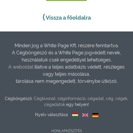
⟨
Vissza a főoldalra
Minden jog a White Page Kft. részére fenntartva.
A Cégböngésző és a White Page jogvédett nevek,
használatuk csak engedéllyel lehetséges.
A weboldal
illetve a teljes adatbázis védett, részleges
vagy teljes másolása,
tárolása nem megengedett, törvénybe ütköző.
Cégböngésző:
Cégkivonat, céginformáció, cégadat, cég, cégek,
cégadatok
egy helyen!
Nyelv választása
HONLAPKÉSZÍTÉS