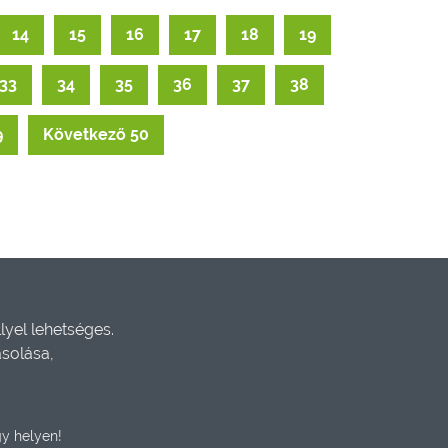
14
15
16
17
18
19
33
34
35
36
37
38
9
Következő 50
yel lehetséges.
ásolása,
y helyen!