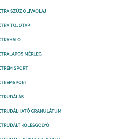
XTRA SZŰZ OLIVAOLAJ
XTRA TOJÓTÁP
XTRAHÁLÓ
XTRALAPOS MÉRLEG
XTRÉM SPORT
EXTRÉMSPORT
XTRUDÁLÁS
EXTRUDÁLHATÓ GRANULÁTUM
XTRUDÁLT KÖLESGOLYÓ