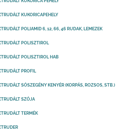
XTRUDÁLT KUKORICA PEHELY
XTRUDÁLT KUKORICAPEHELY
XTRUDÁLT POLIAMID 6, 12, 66, 46 RUDAK, LEMEZEK
XTRUDÁLT POLISZTIROL
XTRUDÁLT POLISZTIROL HAB
XTRUDÁLT PROFIL
XTRUDÁLT SÓSZEGÉNY KENYÉR (KORPÁS, ROZSOS, STB.)
XTRUDÁLT SZÓJA
XTRUDÁLT TERMÉK
XTRUDER