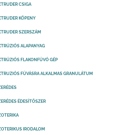
XTRUDER CSIGA
XTRUDER KÖPENY
XTRUDER SZERSZÁM
XTRÚZIÓS ALAPANYAG
XTRÚZIÓS FLAKONFÚVÓ GÉP
XTRUZIÓS FÚVÁSRA ALKALMAS GRANULÁTUM
ZERÉDES
ZERÉDES ÉDESÍTŐSZER
ZOTERIKA
ZOTERIKUS IRODALOM