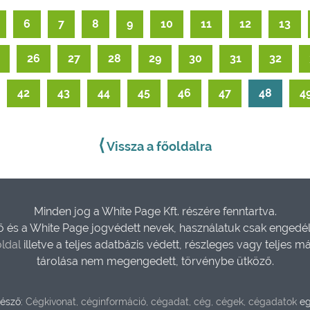
6
7
8
9
10
11
12
13
26
27
28
29
30
31
32
42
43
44
45
46
47
48
4
⟨
Vissza a főoldalra
Minden jog a White Page Kft. részére fenntartva.
és a White Page jogvédett nevek, használatuk csak engedéll
ldal
illetve a teljes adatbázis védett, részleges vagy teljes m
tárolása nem megengedett, törvénybe ütköző.
észő:
Cégkivonat, céginformáció, cégadat, cég, cégek, cégadatok
eg