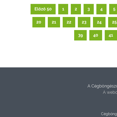
Előző 50
1
2
3
4
5
20
21
22
23
24
25
39
40
41
A Cégböngésző 
A webo
Cégböng