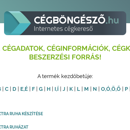
 CÉGADATOK, CÉGINFORMÁCIÓK, CÉGK
BESZERZÉSI FORRÁS!
A termék kezdőbetűje:
B
|
C
|
D
|
E
,É
|
F
|
G
|
H
|
I
,Í
|
J
|
K
|
L
|
M
|
N
|
O
,Ó
,Ö
,Ő
|
P
XTRA RUHA KÉSZÍTÉSE
XTRA RUHÁZAT