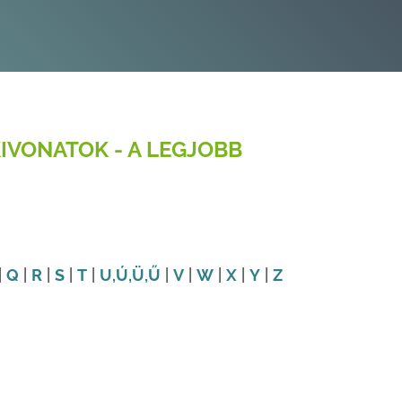
IVONATOK - A LEGJOBB
|
Q
|
R
|
S
|
T
|
U
,Ú
,Ü
,Ű
|
V
|
W
|
X
|
Y
|
Z