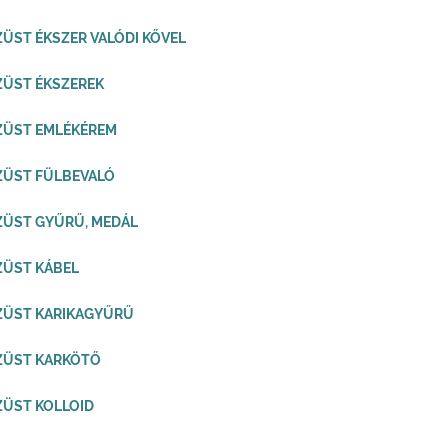
ZÜST ÉKSZER VALÓDI KŐVEL
ZÜST ÉKSZEREK
ZÜST EMLÉKÉREM
ZÜST FÜLBEVALÓ
ZÜST GYŰRŰ, MEDÁL
ZÜST KÁBEL
ZÜST KARIKAGYŰRŰ
ZÜST KARKÖTŐ
ZÜST KOLLOID