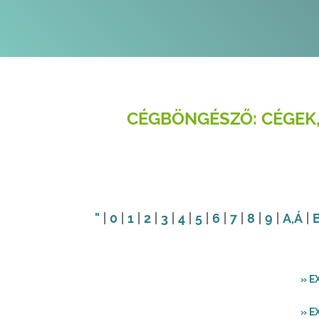
CÉGBÖNGÉSZŐ: CÉGEK,
"
|
0
|
1
|
2
|
3
|
4
|
5
|
6
|
7
|
8
|
9
|
A
,Á
|
» E
» E