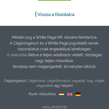
⟨
Vissza a főoldalra
Minden jog a White Page Kft. részére fenntartva.
A Cégböngésző és a White Page jogvédett nevek,
használatuk csak engedéllyel lehetséges.
A weboldal
illetve a teljes adatbázis védett, részleges
vagy teljes másolása,
tárolása nem megengedett, törvénybe ütköző.
Cégböngésző:
Cégkivonat, céginformáció, cégadat, cég, cégek,
cégadatok
egy helyen!
Nyelv választása
HONLAPKÉSZÍTÉS