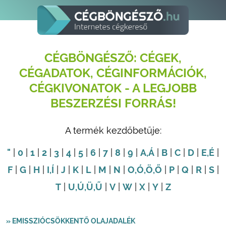
CÉGBÖNGÉSZŐ: CÉGEK,
CÉGADATOK, CÉGINFORMÁCIÓK,
CÉGKIVONATOK - A LEGJOBB
BESZERZÉSI FORRÁS!
A termék kezdőbetűje:
"
|
0
|
1
|
2
|
3
|
4
|
5
|
6
|
7
|
8
|
9
|
A
,Á
|
B
|
C
|
D
|
E
,É
|
F
|
G
|
H
|
I
,Í
|
J
|
K
|
L
|
M
|
N
|
O
,Ó
,Ö
,Ő
|
P
|
Q
|
R
|
S
|
T
|
U
,Ú
,Ü
,Ű
|
V
|
W
|
X
|
Y
|
Z
» EMISSZIÓCSÖKKENTŐ OLAJADALÉK