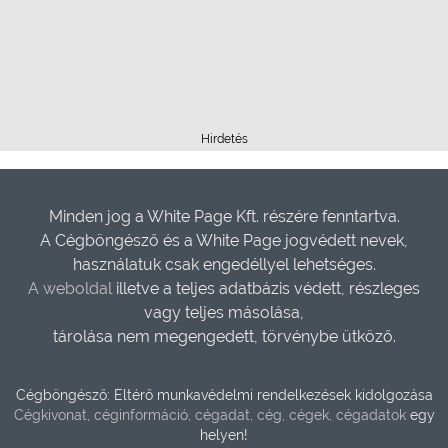
Hirdetés
Minden jog a White Page Kft. részére fenntartva.
A Cégböngésző és a White Page jogvédett nevek,
használatuk csak engedéllyel lehetséges.
A weboldal
illetve a teljes adatbázis védett, részleges
vagy teljes másolása,
tárolása nem megengedett, törvénybe ütköző.
Cégböngésző: Eltérő munkavédelmi rendelkezések kidolgozása
Cégkivonat, céginformáció, cégadat, cég, cégek, cégadatok
egy
helyen!