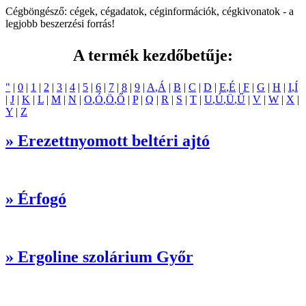
Cégböngésző: cégek, cégadatok, céginformációk, cégkivonatok - a
legjobb beszerzési forrás!
A termék kezdőbetűje:
"
|
0
|
1
|
2
|
3
|
4
|
5
|
6
|
7
|
8
|
9
|
A
,Á
|
B
|
C
|
D
|
E
,É
|
F
|
G
|
H
|
I
,Í
|
J
|
K
|
L
|
M
|
N
|
O
,Ó
,Ö
,Ő
|
P
|
Q
|
R
|
S
|
T
|
U
,Ú
,Ü
,Ű
|
V
|
W
|
X
|
Y
|
Z
» Erezettnyomott beltéri ajtó
» Érfogó
» Ergoline szolárium Győr