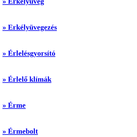
» Erkélyüveg
» Erkélyüvegezés
» Érlelésgyorsító
» Érlelő klímák
» Érme
» Érmebolt