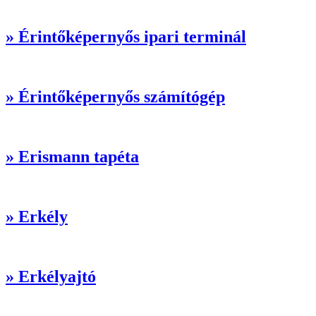
» Érintőképernyős ipari terminál
» Érintőképernyős számítógép
» Erismann tapéta
» Erkély
» Erkélyajtó