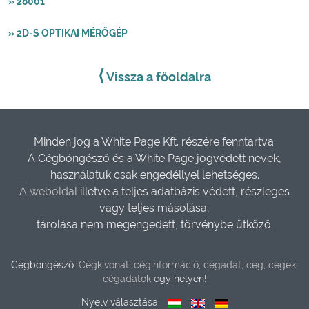
» 28001
» 2D-S OPTIKAI MÉRŐGÉP
⟨
Vissza a főoldalra
Minden jog a White Page Kft. részére fenntartva.
A Cégböngésző és a White Page jogvédett nevek,
használatuk csak engedéllyel lehetséges.
A weboldal
illetve a teljes adatbázis védett, részleges
vagy teljes másolása,
tárolása nem megengedett, törvénybe ütköző.
Cégböngésző:
Cégkivonat, céginformáció, cégadat, cég, cégek,
cégadatok
egy helyen!
Nyelv választása