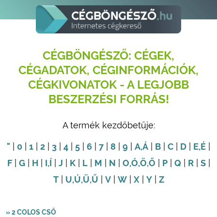
CÉGBÖNGÉSZŐ: CÉGEK,
CÉGADATOK, CÉGINFORMÁCIÓK,
CÉGKIVONATOK - A LEGJOBB
BESZERZÉSI FORRÁS!
A termék kezdőbetűje:
"
|
0
|
1
|
2
|
3
|
4
|
5
|
6
|
7
|
8
|
9
|
A
,Á
|
B
|
C
|
D
|
E
,É
|
F
|
G
|
H
|
I
,Í
|
J
|
K
|
L
|
M
|
N
|
O
,Ó
,Ö
,Ő
|
P
|
Q
|
R
|
S
|
T
|
U
,Ú
,Ü
,Ű
|
V
|
W
|
X
|
Y
|
Z
» 2 COLOS CSŐ