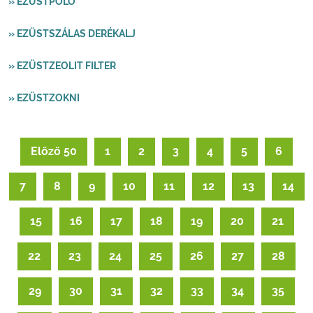
» EZÜSTPÓLÓ
» EZÜSTSZÁLAS DERÉKALJ
» EZÜSTZEOLIT FILTER
» EZÜSTZOKNI
Előző 50
1
2
3
4
5
6
7
8
9
10
11
12
13
14
15
16
17
18
19
20
21
22
23
24
25
26
27
28
29
30
31
32
33
34
35