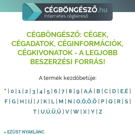
CÉGBÖNGÉSZŐ: CÉGEK,
CÉGADATOK, CÉGINFORMÁCIÓK,
CÉGKIVONATOK - A LEGJOBB
BESZERZÉSI FORRÁS!
A termék kezdőbetűje:
"
|
0
|
1
|
2
|
3
|
4
|
5
|
6
|
7
|
8
|
9
|
A
,Á
|
B
|
C
|
D
|
E
,É
|
F
|
G
|
H
|
I
,Í
|
J
|
K
|
L
|
M
|
N
|
O
,Ó
,Ö
,Ő
|
P
|
Q
|
R
|
S
|
T
|
U
,Ú
,Ü
,Ű
|
V
|
W
|
X
|
Y
|
Z
» EZÜST NYAKLÁNC