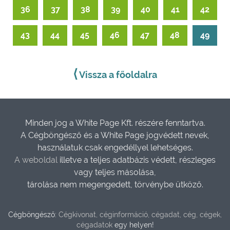
36
37
38
39
40
41
42
43
44
45
46
47
48
49
⟨
Vissza a főoldalra
Minden jog a White Page Kft. részére fenntartva.
A Cégböngésző és a White Page jogvédett nevek,
használatuk csak engedéllyel lehetséges.
A weboldal
illetve a teljes adatbázis védett, részleges
vagy teljes másolása,
tárolása nem megengedett, törvénybe ütköző.
Cégböngésző:
Cégkivonat, céginformáció, cégadat, cég, cégek,
cégadatok
egy helyen!