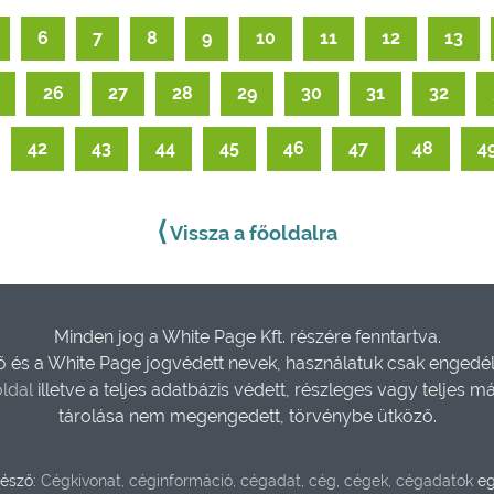
6
7
8
9
10
11
12
13
26
27
28
29
30
31
32
42
43
44
45
46
47
48
4
⟨
Vissza a főoldalra
Minden jog a White Page Kft. részére fenntartva.
és a White Page jogvédett nevek, használatuk csak engedéll
ldal
illetve a teljes adatbázis védett, részleges vagy teljes m
tárolása nem megengedett, törvénybe ütköző.
észő:
Cégkivonat, céginformáció, cégadat, cég, cégek, cégadatok
eg