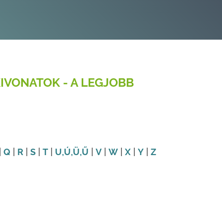
IVONATOK - A LEGJOBB
|
Q
|
R
|
S
|
T
|
U
,Ú
,Ü
,Ű
|
V
|
W
|
X
|
Y
|
Z