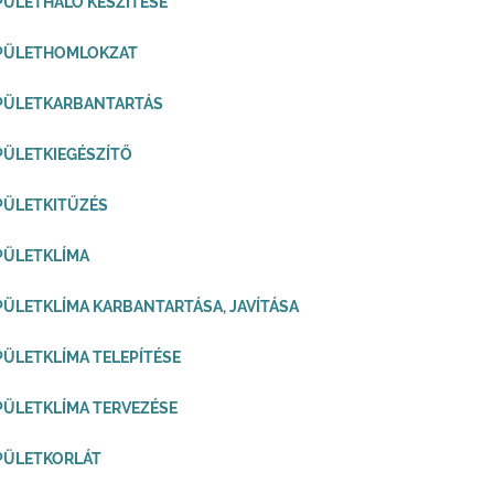
PÜLETHÁLÓ KÉSZÍTÉSE
ÉPÜLETHOMLOKZAT
ÉPÜLETKARBANTARTÁS
PÜLETKIEGÉSZÍTŐ
PÜLETKITŰZÉS
PÜLETKLÍMA
PÜLETKLÍMA KARBANTARTÁSA, JAVÍTÁSA
PÜLETKLÍMA TELEPÍTÉSE
PÜLETKLÍMA TERVEZÉSE
PÜLETKORLÁT