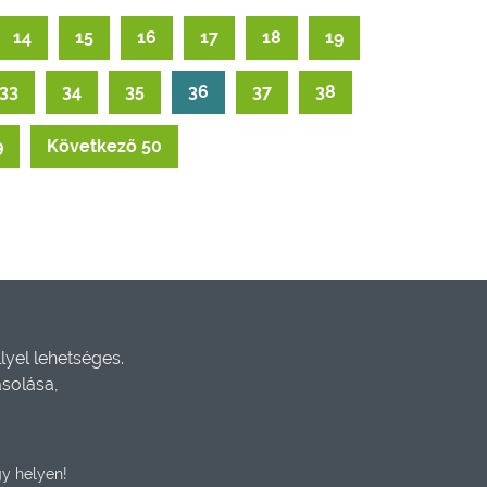
14
15
16
17
18
19
33
34
35
36
37
38
9
Következő 50
yel lehetséges.
ásolása,
y helyen!