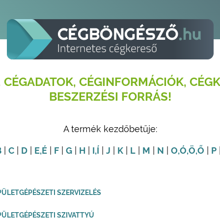
 CÉGADATOK, CÉGINFORMÁCIÓK, CÉGK
BESZERZÉSI FORRÁS!
A termék kezdőbetűje:
B
|
C
|
D
|
E
,É
|
F
|
G
|
H
|
I
,Í
|
J
|
K
|
L
|
M
|
N
|
O
,Ó
,Ö
,Ő
|
P
PÜLETGÉPÉSZETI SZERVIZELÉS
PÜLETGÉPÉSZETI SZIVATTYÚ