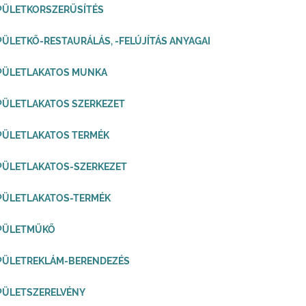
PÜLETKORSZERŰSÍTÉS
PÜLETKŐ-RESTAURÁLÁS, -FELÚJÍTÁS ANYAGAI
ÉPÜLETLAKATOS MUNKA
PÜLETLAKATOS SZERKEZET
PÜLETLAKATOS TERMÉK
PÜLETLAKATOS-SZERKEZET
PÜLETLAKATOS-TERMÉK
ÉPÜLETMŰKŐ
PÜLETREKLÁM-BERENDEZÉS
PÜLETSZERELVÉNY