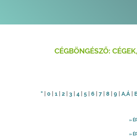
CÉGBÖNGÉSZŐ: CÉGEK,
"
|
0
|
1
|
2
|
3
|
4
|
5
|
6
|
7
|
8
|
9
|
A
,Á
|
» É
» É