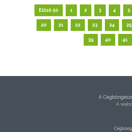
Előző 50
1
2
3
4
5
20
21
22
23
24
25
39
40
41
A Cégböngésző 
A webo
Cégböng