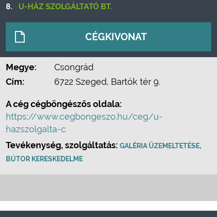
8.
U-HÁZ SZOLGÁLTATÓ BT.
CÉGKIVONAT
Megye:
Csongrád
Cím:
6722 Szeged, Bartók tér 9.
A cég cégböngészős oldala:
https://www.cegbongeszo.hu/ceg/u-
hazszolgalta-c
Tevékenység, szolgáltatás:
,
GALÉRIA ÜZEMELTETÉSE
BÚTOR KERESKEDELME