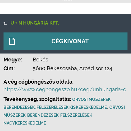
1.
U + N HUNGÁRIA KFT.
CÉGKIVONAT
Megye:
Békés
Cím:
5600 Békéscsaba, Árpád sor 124.
A cég cégböngészős oldala:
https://www.cegbongeszo.hu/ceg/unhungaria-c
Tevékenység, szolgáltatás:
ORVOSI MŰSZEREK,
,
BERENDEZÉSEK, FELSZERELÉSEK KISKERESKEDELME
ORVOSI
MŰSZEREK, BERENDEZÉSEK, FELSZERELÉSEK
NAGYKERESKEDELME