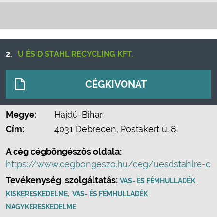
2.
U ÉS D STAHL RECYCLING KFT.
CÉGKIVONAT
Megye:
Hajdú-Bihar
Cím:
4031 Debrecen, Postakert u. 8.
A cég cégböngészős oldala:
https://www.cegbongeszo.hu/ceg/uesdstahlre-c
Tevékenység, szolgáltatás:
VAS- ÉS FÉMHULLADÉK
,
KISKERESKEDELME
VAS- ÉS FÉMHULLADÉK
NAGYKERESKEDELME