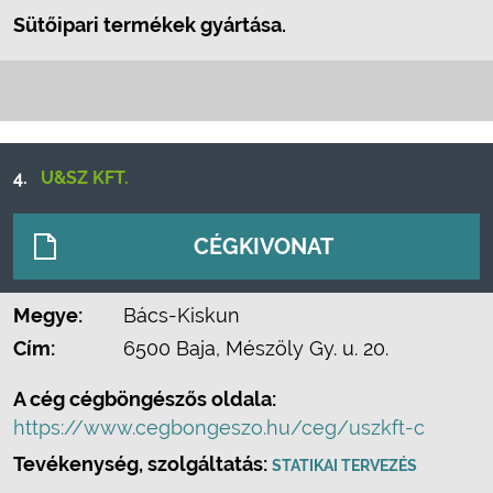
Sütőipari termékek gyártása.
4.
U&SZ KFT.
CÉGKIVONAT
Megye:
Bács-Kiskun
Cím:
6500 Baja, Mészöly Gy. u. 20.
A cég cégböngészős oldala:
https://www.cegbongeszo.hu/ceg/uszkft-c
Tevékenység, szolgáltatás:
STATIKAI TERVEZÉS