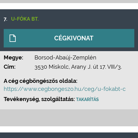
7.
U-FÓKA BT.
CÉGKIVONAT
Megye:
Borsod-Abaúj-Zemplén
Cím:
3530 Miskolc, Arany J. út 17. VIII/3.
A cég cégböngészős oldala:
https://www.cegbongeszo.hu/ceg/u-fokabt-c
Tevékenység, szolgáltatás:
TAKARÍTÁS