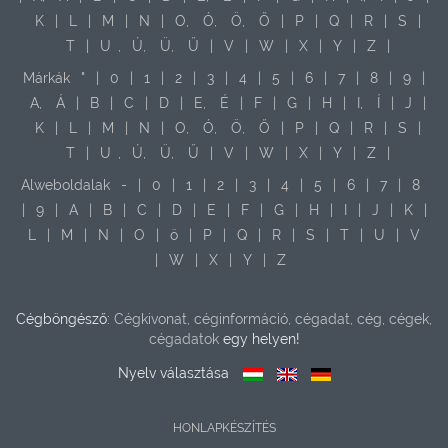
K
|
L
|
M
|
N
|
O,
Ó,
Ö,
Ő
|
P
|
Q
|
R
|
S
|
T
|
U
,
Ú,
Ü,
Ű
|
V
|
W
|
X
|
Y
|
Z
|
Márkák
"
|
0
|
1
|
2
|
3
|
4
|
5
|
6
|
7
|
8
|
9
|
A,
Á
|
B
|
C
|
D
|
E,
É
|
F
|
G
|
H
|
I,
Í
|
J
|
K
|
L
|
M
|
N
|
O,
Ó,
Ö,
Ő
|
P
|
Q
|
R
|
S
|
T
|
U
,
Ú,
Ü,
Ű
|
V
|
W
|
X
|
Y
|
Z
|
Alweboldalak
-
|
0
|
1
|
2
|
3
|
4
|
5
|
6
|
7
|
8
|
9
|
A
|
B
|
C
|
D
|
E
|
F
|
G
|
H
|
I
|
J
|
K
|
L
|
M
|
N
|
O
|
ö
|
P
|
Q
|
R
|
S
|
T
|
U
|
V
|
W
|
X
|
Y
|
Z
Cégböngésző:
Cégkivonat, céginformáció, cégadat, cég, cégek,
cégadatok
egy helyen!
Nyelv választása
HONLAPKÉSZÍTÉS