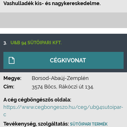
Vashulladék kis- és nagykereskedelme.
3.
U&B 94 SÜTŐIPARI KFT.
CÉGKIVONAT
Megye:
Borsod-Abaúj-Zemplén
Cím:
3574 Bőcs, Rákóczi út 134.
A cég cégböngészős oldala:
https://www.cegbongeszo.hu/ceg/ub94sutoipar-
c
Tevékenység, szolgáltatás:
SÜTŐIPARI TERMÉK