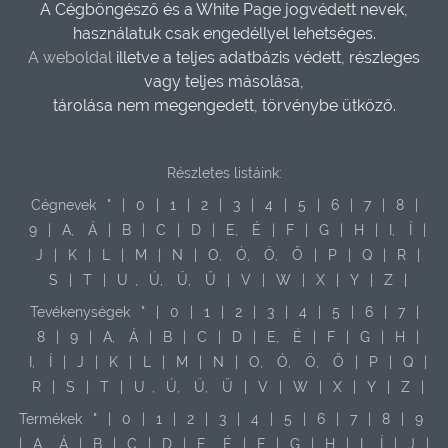
A Cégböngésző és a White Page jogvédett nevek,
használatuk csak engedéllyel lehetséges.
A weboldal
illetve a teljes adatbázis védett, részleges
vagy teljes másolása,
tárolása nem megengedett, törvénybe ütköző.
Részletes listáink:
Cégnevek
"
|
0
|
1
|
2
|
3
|
4
|
5
|
6
|
7
|
8
|
9
|
A,
Á
|
B
|
C
|
D
|
E,
É
|
F
|
G
|
H
|
I,
Í
|
J
|
K
|
L
|
M
|
N
|
O,
Ó,
Ö,
Ő
|
P
|
Q
|
R
|
S
|
T
|
U
,
Ú,
Ü,
Ű
|
V
|
W
|
X
|
Y
|
Z
|
Tevékenységek
"
|
0
|
1
|
2
|
3
|
4
|
5
|
6
|
7
|
8
|
9
|
A,
Á
|
B
|
C
|
D
|
E,
É
|
F
|
G
|
H
|
I,
Í
|
J
|
K
|
L
|
M
|
N
|
O,
Ó,
Ö,
Ő
|
P
|
Q
|
R
|
S
|
T
|
U
,
Ú,
Ü,
Ű
|
V
|
W
|
X
|
Y
|
Z
|
Termékek
"
|
0
|
1
|
2
|
3
|
4
|
5
|
6
|
7
|
8
|
9
|
A,
Á
|
B
|
C
|
D
|
E,
É
|
F
|
G
|
H
|
I,
Í
|
J
|