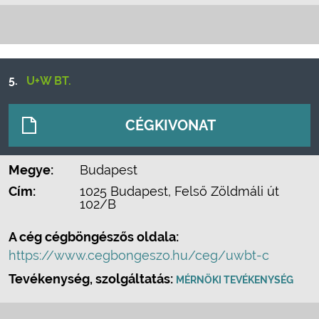
5.
U+W BT.
CÉGKIVONAT
Megye:
Budapest
Cím:
1025 Budapest, Felső Zöldmáli út
102/B
A cég cégböngészős oldala:
https://www.cegbongeszo.hu/ceg/uwbt-c
Tevékenység, szolgáltatás:
MÉRNÖKI TEVÉKENYSÉG