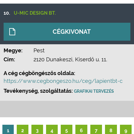
10.
U-MIC DESIGN BT.
CÉGKIVONAT
Megye:
Pest
Cím:
2120 Dunakeszi, Kiserdő u. 11.
A cég cégböngészős oldala:
https://www.cegbongeszo.hu/ceg/lapientbt-c
Tevékenység, szolgáltatás:
GRAFIKAI TERVEZÉS
1
2
3
4
5
6
7
8
9