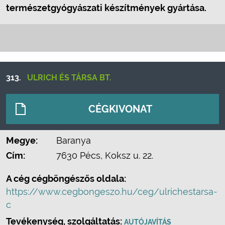
természetgyógyászati készítmények gyártása.
313.
ULRICH ÉS TÁRSA BT.
CÉGKIVONAT
Megye:
Baranya
Cím:
7630 Pécs, Koksz u. 22.
A cég cégböngészős oldala:
https://www.cegbongeszo.hu/ceg/ulrichestarsa-
c
Tevékenység, szolgáltatás:
AUTÓJAVÍTÁS