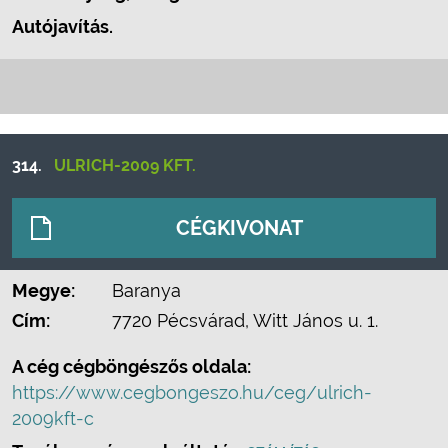
Autójavítás.
314.
ULRICH-2009 KFT.
CÉGKIVONAT
Megye:
Baranya
Cím:
7720 Pécsvárad, Witt János u. 1.
A cég cégböngészős oldala:
https://www.cegbongeszo.hu/ceg/ulrich-
2009kft-c