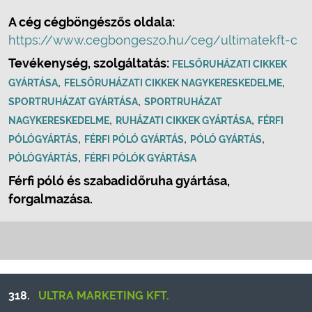
A cég cégböngészős oldala:
https://www.cegbongeszo.hu/ceg/ultimatekft-c
Tevékenység, szolgáltatás:
FELSŐRUHÁZATI CIKKEK
,
,
GYÁRTÁSA
FELSŐRUHÁZATI CIKKEK NAGYKERESKEDELME
,
SPORTRUHÁZAT GYÁRTÁSA
SPORTRUHÁZAT
,
,
NAGYKERESKEDELME
RUHÁZATI CIKKEK GYÁRTÁSA
FÉRFI
,
,
,
PÓLÓGYÁRTÁS
FÉRFI PÓLÓ GYÁRTÁS
PÓLÓ GYÁRTÁS
,
PÓLÓGYÁRTÁS
FÉRFI PÓLÓK GYÁRTÁSA
Férfi póló és szabadidőruha gyártása,
forgalmazása.
318.
ULTRA MARKETING KFT.