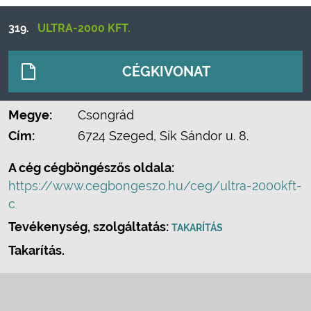
319.
ULTRA-2000 KFT.
CÉGKIVONAT
Megye:
Csongrád
Cím:
6724 Szeged, Sík Sándor u. 8.
A cég cégböngészős oldala:
https://www.cegbongeszo.hu/ceg/ultra-2000kft-
c
Tevékenység, szolgáltatás:
TAKARÍTÁS
Takarítás.