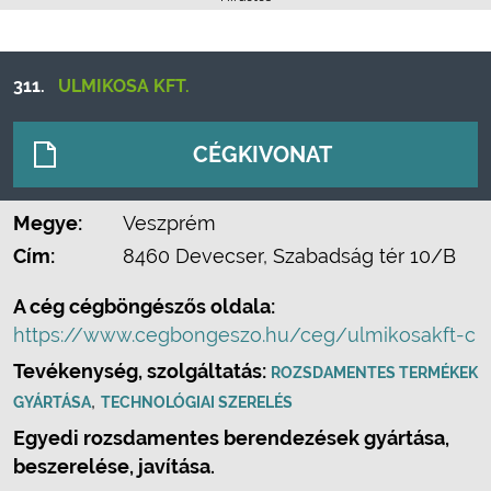
311.
ULMIKOSA KFT.
CÉGKIVONAT
Megye:
Veszprém
Cím:
8460 Devecser, Szabadság tér 10/B
A cég cégböngészős oldala:
https://www.cegbongeszo.hu/ceg/ulmikosakft-c
Tevékenység, szolgáltatás:
ROZSDAMENTES TERMÉKEK
,
GYÁRTÁSA
TECHNOLÓGIAI SZERELÉS
Egyedi rozsdamentes berendezések gyártása,
beszerelése, javítása.