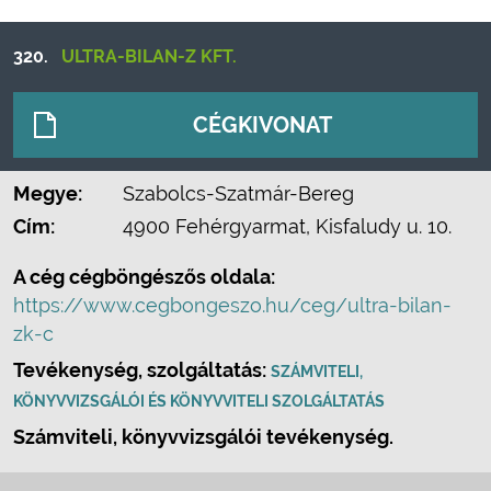
320.
ULTRA-BILAN-Z KFT.
CÉGKIVONAT
Megye:
Szabolcs-Szatmár-Bereg
Cím:
4900 Fehérgyarmat, Kisfaludy u. 10.
A cég cégböngészős oldala:
https://www.cegbongeszo.hu/ceg/ultra-bilan-
zk-c
Tevékenység, szolgáltatás:
SZÁMVITELI,
KÖNYVVIZSGÁLÓI ÉS KÖNYVVITELI SZOLGÁLTATÁS
Számviteli, könyvvizsgálói tevékenység.