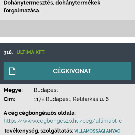
Dohánytermesztés, dohánytermékek
forgalmazása.
316.
ULTIMA KFT.
CÉGKIVONAT
Megye:
Budapest
Cím:
1172 Budapest, Rétifarkas u. 6
A cég cégböngészős oldala:
https://www.cegbongeszo.hu/ceg/ultimabt-c
Tevékenység, szolgáltatás:
VILLAMOSSÁGI ANYAG