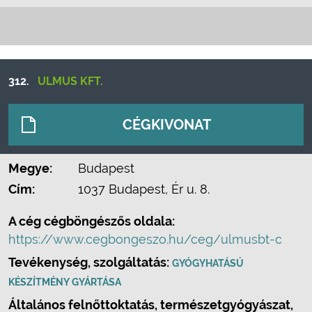
312.
ULMUS KFT.
CÉGKIVONAT
Megye:
Budapest
Cím:
1037 Budapest, Ér u. 8.
A cég cégböngészős oldala:
https://www.cegbongeszo.hu/ceg/ulmusbt-c
Tevékenység, szolgáltatás:
GYÓGYHATÁSÚ
KÉSZÍTMÉNY GYÁRTÁSA
Általános felnőttoktatás, természetgyógyászat,