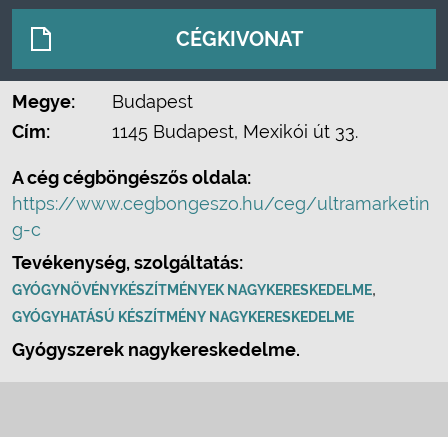
CÉGKIVONAT
Megye:
Budapest
Cím:
1145 Budapest, Mexikói út 33.
A cég cégböngészős oldala:
https://www.cegbongeszo.hu/ceg/ultramarketin
g-c
Tevékenység, szolgáltatás:
,
GYÓGYNÖVÉNYKÉSZÍTMÉNYEK NAGYKERESKEDELME
GYÓGYHATÁSÚ KÉSZÍTMÉNY NAGYKERESKEDELME
Gyógyszerek nagykereskedelme.