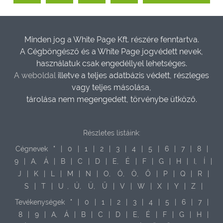
Minden jog a White Page Kft. részére fenntartva.
A Cégböngésző és a White Page jogvédett nevek,
használatuk csak engedéllyel lehetséges.
A weboldal
illetve a teljes adatbázis védett, részleges
vagy teljes másolása,
tárolása nem megengedett, törvénybe ütköző.
Részletes listáink:
Cégnevek
"
|
0
|
1
|
2
|
3
|
4
|
5
|
6
|
7
|
8
|
9
|
A,
Á
|
B
|
C
|
D
|
E,
É
|
F
|
G
|
H
|
I,
Í
|
J
|
K
|
L
|
M
|
N
|
O,
Ó,
Ö,
Ő
|
P
|
Q
|
R
|
S
|
T
|
U
,
Ú,
Ü,
Ű
|
V
|
W
|
X
|
Y
|
Z
|
Tevékenységek
"
|
0
|
1
|
2
|
3
|
4
|
5
|
6
|
7
|
8
|
9
|
A,
Á
|
B
|
C
|
D
|
E,
É
|
F
|
G
|
H
|