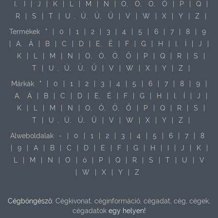
I,
Í
|
J
|
K
|
L
|
M
|
N
|
O,
Ó,
Ö,
Ő
|
P
|
Q
|
R
|
S
|
T
|
U
,
Ú,
Ü,
Ű
|
V
|
W
|
X
|
Y
|
Z
|
Termékek
"
|
0
|
1
|
2
|
3
|
4
|
5
|
6
|
7
|
8
|
9
|
A,
Á
|
B
|
C
|
D
|
E,
É
|
F
|
G
|
H
|
I,
Í
|
J
|
K
|
L
|
M
|
N
|
O,
Ó,
Ö,
Ő
|
P
|
Q
|
R
|
S
|
T
|
U
,
Ú,
Ü,
Ű
|
V
|
W
|
X
|
Y
|
Z
|
Márkák
"
|
0
|
1
|
2
|
3
|
4
|
5
|
6
|
7
|
8
|
9
|
A,
Á
|
B
|
C
|
D
|
E,
É
|
F
|
G
|
H
|
I,
Í
|
J
|
K
|
L
|
M
|
N
|
O,
Ó,
Ö,
Ő
|
P
|
Q
|
R
|
S
|
T
|
U
,
Ú,
Ü,
Ű
|
V
|
W
|
X
|
Y
|
Z
|
Alweboldalak
-
|
0
|
1
|
2
|
3
|
4
|
5
|
6
|
7
|
8
|
9
|
A
|
B
|
C
|
D
|
E
|
F
|
G
|
H
|
I
|
J
|
K
|
L
|
M
|
N
|
O
|
ö
|
P
|
Q
|
R
|
S
|
T
|
U
|
V
|
W
|
X
|
Y
|
Z
Cégböngésző:
Cégkivonat, céginformáció, cégadat, cég, cégek,
cégadatok
egy helyen!