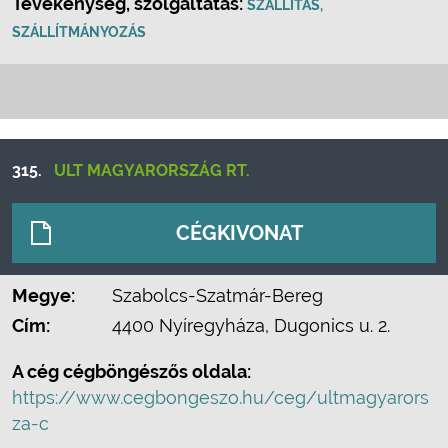
Tevékenység, szolgáltatás:
SZÁLLÍTÁS,
SZÁLLÍTMÁNYOZÁS
315.
ULT MAGYARORSZÁG RT.
CÉGKIVONAT
Megye:
Szabolcs-Szatmár-Bereg
Cím:
4400 Nyíregyháza, Dugonics u. 2.
A cég cégböngészős oldala:
https://www.cegbongeszo.hu/ceg/ultmagyarors
za-c