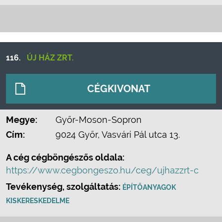
116.
ÚJ HÁZ ZRT.
CÉGKIVONAT
Megye:
Győr-Moson-Sopron
Cím:
9024 Győr, Vasvári Pál utca 13.
A cég cégböngészős oldala:
https://www.cegbongeszo.hu/ceg/ujhazzrt-c
Tevékenység, szolgáltatás:
ÉPÍTŐANYAGOK
KISKERESKEDELME