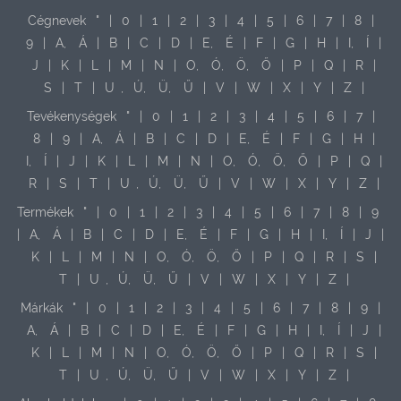
Cégnevek
"
|
0
|
1
|
2
|
3
|
4
|
5
|
6
|
7
|
8
|
9
|
A,
Á
|
B
|
C
|
D
|
E,
É
|
F
|
G
|
H
|
I,
Í
|
J
|
K
|
L
|
M
|
N
|
O,
Ó,
Ö,
Ő
|
P
|
Q
|
R
|
S
|
T
|
U
,
Ú,
Ü,
Ű
|
V
|
W
|
X
|
Y
|
Z
|
Tevékenységek
"
|
0
|
1
|
2
|
3
|
4
|
5
|
6
|
7
|
8
|
9
|
A,
Á
|
B
|
C
|
D
|
E,
É
|
F
|
G
|
H
|
I,
Í
|
J
|
K
|
L
|
M
|
N
|
O,
Ó,
Ö,
Ő
|
P
|
Q
|
R
|
S
|
T
|
U
,
Ú,
Ü,
Ű
|
V
|
W
|
X
|
Y
|
Z
|
Termékek
"
|
0
|
1
|
2
|
3
|
4
|
5
|
6
|
7
|
8
|
9
|
A,
Á
|
B
|
C
|
D
|
E,
É
|
F
|
G
|
H
|
I,
Í
|
J
|
K
|
L
|
M
|
N
|
O,
Ó,
Ö,
Ő
|
P
|
Q
|
R
|
S
|
T
|
U
,
Ú,
Ü,
Ű
|
V
|
W
|
X
|
Y
|
Z
|
Márkák
"
|
0
|
1
|
2
|
3
|
4
|
5
|
6
|
7
|
8
|
9
|
A,
Á
|
B
|
C
|
D
|
E,
É
|
F
|
G
|
H
|
I,
Í
|
J
|
K
|
L
|
M
|
N
|
O,
Ó,
Ö,
Ő
|
P
|
Q
|
R
|
S
|
T
|
U
,
Ú,
Ü,
Ű
|
V
|
W
|
X
|
Y
|
Z
|