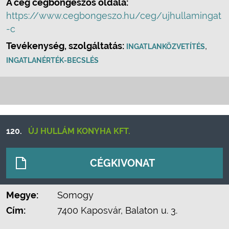
A cég cégböngészős oldala:
https://www.cegbongeszo.hu/ceg/ujhullamingat
-c
Tevékenység, szolgáltatás:
,
INGATLANKÖZVETÍTÉS
INGATLANÉRTÉK-BECSLÉS
120.
ÚJ HULLÁM KONYHA KFT.
CÉGKIVONAT
Megye:
Somogy
Cím:
7400 Kaposvár, Balaton u. 3.