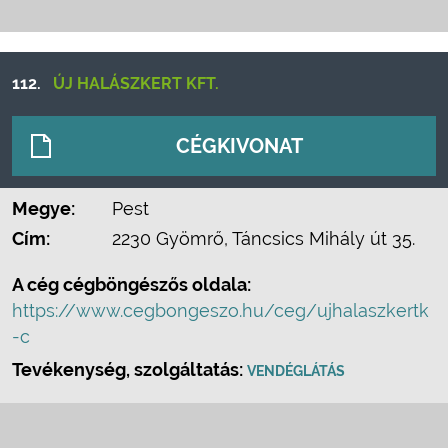
112.
ÚJ HALÁSZKERT KFT.
CÉGKIVONAT
Megye:
Pest
Cím:
2230 Gyömrő, Táncsics Mihály út 35.
A cég cégböngészős oldala:
https://www.cegbongeszo.hu/ceg/ujhalaszkertk
-c
Tevékenység, szolgáltatás:
VENDÉGLÁTÁS