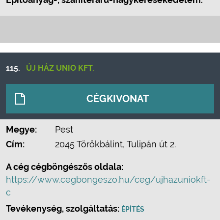
115.
ÚJ HÁZ UNIO KFT.
CÉGKIVONAT
Megye:
Pest
Cím:
2045 Törökbálint, Tulipán út 2.
A cég cégböngészős oldala:
https://www.cegbongeszo.hu/ceg/ujhazuniokft-
c
Tevékenység, szolgáltatás:
ÉPÍTÉS