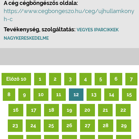
A cég cégböngészős oldala:
https://www.cegbongeszo.hu/ceg/ujhullamkony
h-c
Tevékenység, szolgáltatás:
VEGYES IPARCIKKEK
NAGYKERESKEDELME
Előző 10
1
2
3
4
5
6
7
8
9
10
11
12
13
14
15
16
17
18
19
20
21
22
23
24
25
26
27
28
29