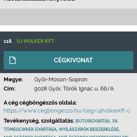
118.
ÚJ HOLKER KFT.
CÉGKIVONAT
Megye:
Győr-Moson-Sopron
Cím:
9028 Győr, Török Ignác u. 66/A
A cég cégböngészős oldala:
https://www.cegbongeszo.hu/ceg/ujholkerkft-c
Tevékenység, szolgáltatás:
,
BÚTORGYÁRTÁS
FA
,
,
TÖMEGCIKKEK GYÁRTÁSA
NYÍLÁSZÁRÓK BESZERELÉSE