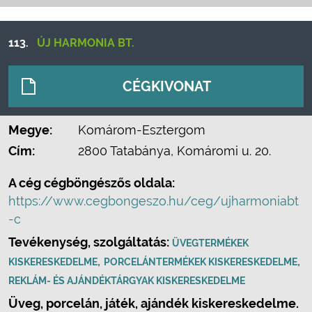
113.
ÚJ HARMONIA BT.
CÉGKIVONAT
Megye:
Komárom-Esztergom
Cím:
2800 Tatabánya, Komáromi u. 20.
A cég cégböngészős oldala:
https://www.cegbongeszo.hu/ceg/ujharmoniabt
-c
Tevékenység, szolgáltatás:
ÜVEGTERMÉKEK
,
,
KISKERESKEDELME
PORCELÁNTERMÉKEK KISKERESKEDELME
REKLÁM- ÉS AJÁNDÉKTÁRGYAK KISKERESKEDELME
Üveg, porcelán, játék, ajándék kiskereskedelme.