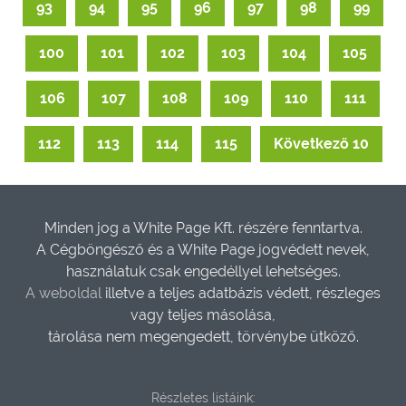
93
94
95
96
97
98
99
100
101
102
103
104
105
106
107
108
109
110
111
112
113
114
115
Következő 10
Minden jog a White Page Kft. részére fenntartva.
A Cégböngésző és a White Page jogvédett nevek,
használatuk csak engedéllyel lehetséges.
A weboldal
illetve a teljes adatbázis védett, részleges
vagy teljes másolása,
tárolása nem megengedett, törvénybe ütköző.
Részletes listáink: