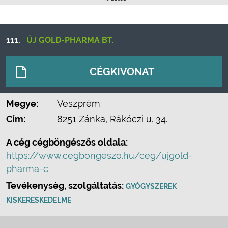
111.
ÚJ GOLD-PHARMA BT.
CÉGKIVONAT
Megye:
Veszprém
Cím:
8251 Zánka, Rákóczi u. 34.
A cég cégböngészős oldala:
https://www.cegbongeszo.hu/ceg/ujgold-
pharma-c
Tevékenység, szolgáltatás:
GYÓGYSZEREK
KISKERESKEDELME