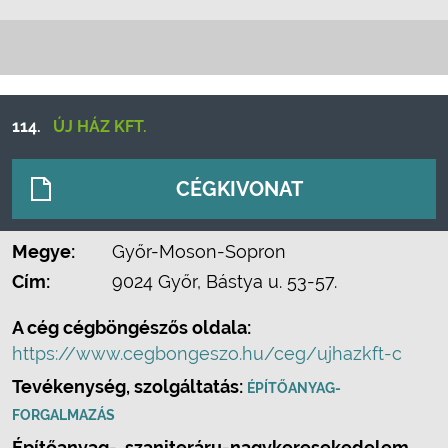
114.
ÚJ HÁZ KFT.
CÉGKIVONAT
Megye:
Győr-Moson-Sopron
Cím:
9024 Győr, Bástya u. 53-57.
A cég cégböngészős oldala:
https://www.cegbongeszo.hu/ceg/ujhazkft-c
Tevékenység, szolgáltatás:
ÉPÍTŐANYAG-
FORGALMAZÁS
Építőanyag-, szaniteráru-nagykeresekedelem.