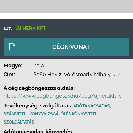
117.
ÚJ HÉRA KFT.
CÉGKIVONAT
Megye:
Zala
Cím:
8380 Hévíz, Vörösmarty Mihály u. 4.
A cég cégböngészős oldala:
https://www.cegbongeszo.hu/ceg/ujherakft-c
Tevékenység, szolgáltatás:
,
ADÓTANÁCSADÁS
SZÁMVITELI, KÖNYVVIZSGÁLÓI ÉS KÖNYVVITELI
SZOLGÁLTATÁS
Adótanácsadás, könyvelés.