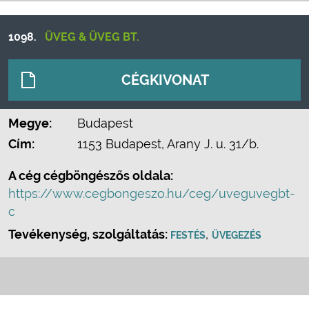
1098.
ÜVEG & ÜVEG BT.
CÉGKIVONAT
Megye:
Budapest
Cím:
1153 Budapest, Arany J. u. 31/b.
A cég cégböngészős oldala:
https://www.cegbongeszo.hu/ceg/uveguvegbt-
c
Tevékenység, szolgáltatás:
,
FESTÉS
ÜVEGEZÉS