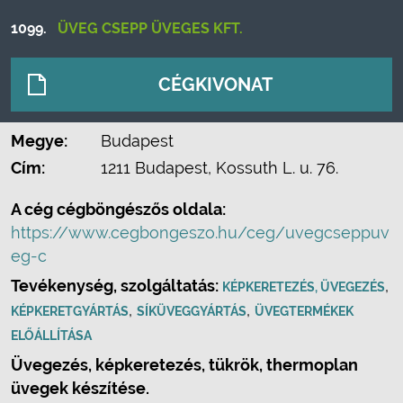
1099.
ÜVEG CSEPP ÜVEGES KFT.
CÉGKIVONAT
Megye:
Budapest
Cím:
1211 Budapest, Kossuth L. u. 76.
A cég cégböngészős oldala:
https://www.cegbongeszo.hu/ceg/uvegcseppuv
eg-c
Tevékenység, szolgáltatás:
,
KÉPKERETEZÉS, ÜVEGEZÉS
,
,
KÉPKERETGYÁRTÁS
SÍKÜVEGGYÁRTÁS
ÜVEGTERMÉKEK
ELŐÁLLÍTÁSA
Üvegezés, képkeretezés, tükrök, thermoplan
üvegek készítése.