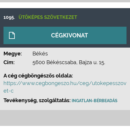
1095.
ÜTŐKÉPES SZÖVETKEZET
CÉGKIVONAT
Megye:
Békés
Cím:
5600 Békéscsaba, Bajza u. 15.
A cég cégböngészős oldala:
https://www.cegbongeszo.hu/ceg/utokepesszov
et-c
Tevékenység, szolgáltatás:
INGATLAN-BÉRBEADÁS