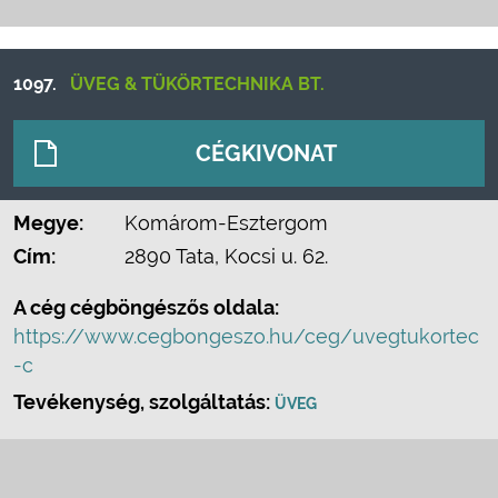
1097.
ÜVEG & TÜKÖRTECHNIKA BT.
CÉGKIVONAT
Megye:
Komárom-Esztergom
Cím:
2890 Tata, Kocsi u. 62.
A cég cégböngészős oldala:
https://www.cegbongeszo.hu/ceg/uvegtukortec
-c
Tevékenység, szolgáltatás:
ÜVEG