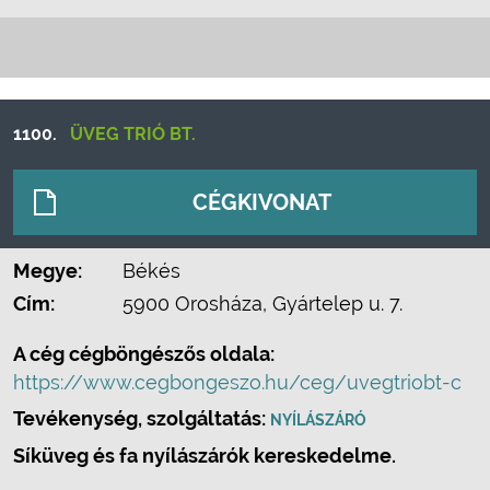
1100.
ÜVEG TRIÓ BT.
CÉGKIVONAT
Megye:
Békés
Cím:
5900 Orosháza, Gyártelep u. 7.
A cég cégböngészős oldala:
https://www.cegbongeszo.hu/ceg/uvegtriobt-c
Tevékenység, szolgáltatás:
NYÍLÁSZÁRÓ
Síküveg és fa nyílászárók kereskedelme.