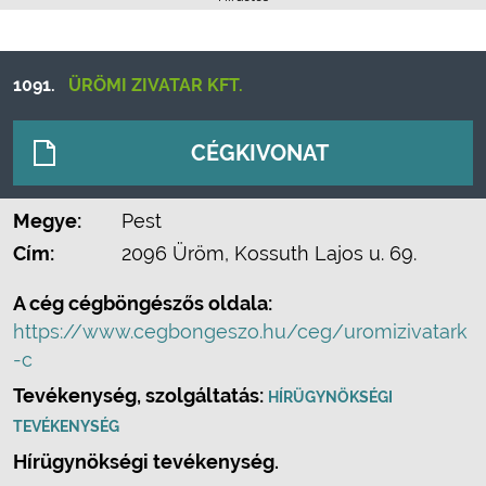
1091.
ÜRÖMI ZIVATAR KFT.
CÉGKIVONAT
Megye:
Pest
Cím:
2096 Üröm, Kossuth Lajos u. 69.
A cég cégböngészős oldala:
https://www.cegbongeszo.hu/ceg/uromizivatark
-c
Tevékenység, szolgáltatás:
HÍRÜGYNÖKSÉGI
TEVÉKENYSÉG
Hírügynökségi tevékenység.