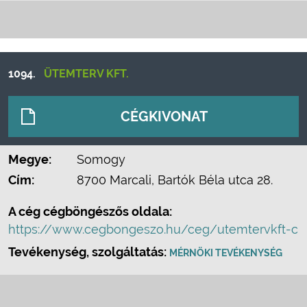
1094.
ÜTEMTERV KFT.
CÉGKIVONAT
Megye:
Somogy
Cím:
8700 Marcali, Bartók Béla utca 28.
A cég cégböngészős oldala:
https://www.cegbongeszo.hu/ceg/utemtervkft-c
Tevékenység, szolgáltatás:
MÉRNÖKI TEVÉKENYSÉG