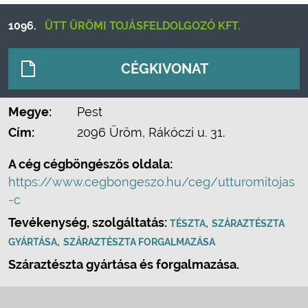
1096.
ÜTT ÜRÖMI TOJÁSFELDOLGOZÓ KFT.
CÉGKIVONAT
Megye:
Pest
Cím:
2096 Üröm, Rákóczi u. 31.
A cég cégböngészős oldala:
https://www.cegbongeszo.hu/ceg/utturomitojas
-c
Tevékenység, szolgáltatás:
,
TÉSZTA
SZÁRAZTÉSZTA
,
GYÁRTÁSA
SZÁRAZTÉSZTA FORGALMAZÁSA
Száraztészta gyártása és forgalmazása.