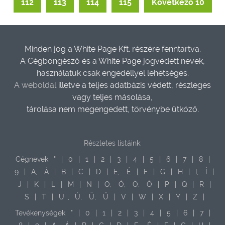
112
113
114
115
Következő 10
Minden jog a White Page Kft. részére fenntartva.
A Cégböngésző és a White Page jogvédett nevek,
használatuk csak engedéllyel lehetséges.
A weboldal
illetve a teljes adatbázis védett, részleges
vagy teljes másolása,
tárolása nem megengedett, törvénybe ütköző.
Részletes listáink:
Cégnevek
"
|
0
|
1
|
2
|
3
|
4
|
5
|
6
|
7
|
8
|
9
|
A,
Á
|
B
|
C
|
D
|
E,
É
|
F
|
G
|
H
|
I,
Í
|
J
|
K
|
L
|
M
|
N
|
O,
Ó,
Ö,
Ő
|
P
|
Q
|
R
|
S
|
T
|
U
,
Ú,
Ü,
Ű
|
V
|
W
|
X
|
Y
|
Z
|
Tevékenységek
"
|
0
|
1
|
2
|
3
|
4
|
5
|
6
|
7
|