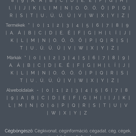
8
|
9
|
A,
Á
|
B
|
C
|
D
|
E,
É
|
F
|
G
|
H
|
I,
Í
|
J
|
K
|
L
|
M
|
N
|
O,
Ó,
Ö,
Ő
|
P
|
Q
|
R
|
S
|
T
|
U
,
Ú,
Ü,
Ű
|
V
|
W
|
X
|
Y
|
Z
|
Termékek
"
|
0
|
1
|
2
|
3
|
4
|
5
|
6
|
7
|
8
|
9
|
A,
Á
|
B
|
C
|
D
|
E,
É
|
F
|
G
|
H
|
I,
Í
|
J
|
K
|
L
|
M
|
N
|
O,
Ó,
Ö,
Ő
|
P
|
Q
|
R
|
S
|
T
|
U
,
Ú,
Ü,
Ű
|
V
|
W
|
X
|
Y
|
Z
|
Márkák
"
|
0
|
1
|
2
|
3
|
4
|
5
|
6
|
7
|
8
|
9
|
A,
Á
|
B
|
C
|
D
|
E,
É
|
F
|
G
|
H
|
I,
Í
|
J
|
K
|
L
|
M
|
N
|
O,
Ó,
Ö,
Ő
|
P
|
Q
|
R
|
S
|
T
|
U
,
Ú,
Ü,
Ű
|
V
|
W
|
X
|
Y
|
Z
|
Alweboldalak
-
|
0
|
1
|
2
|
3
|
4
|
5
|
6
|
7
|
8
|
9
|
A
|
B
|
C
|
D
|
E
|
F
|
G
|
H
|
I
|
J
|
K
|
L
|
M
|
N
|
O
|
ö
|
P
|
Q
|
R
|
S
|
T
|
U
|
V
|
W
|
X
|
Y
|
Z
Cégböngésző:
Cégkivonat, céginformáció, cégadat, cég, cégek,