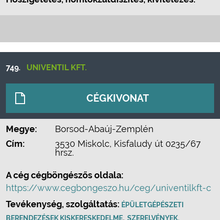
749.
UNIVENTIL KFT.
CÉGKIVONAT
Megye:
Borsod-Abaúj-Zemplén
Cím:
3530 Miskolc, Kisfaludy út 0235/67
hrsz.
A cég cégböngészős oldala:
https://www.cegbongeszo.hu/ceg/univentilkft-c
Tevékenység, szolgáltatás:
ÉPÜLETGÉPÉSZETI
,
BERENDEZÉSEK KISKERESKEDELME
SZERELVÉNYEK,