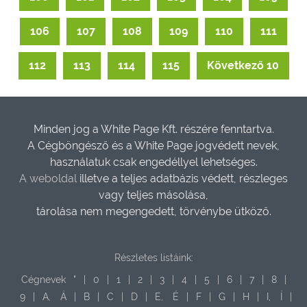
106
107
108
109
110
111
112
113
114
115
Következő 10
Minden jog a White Page Kft. részére fenntartva.
A Cégböngésző és a White Page jogvédett nevek,
használatuk csak engedéllyel lehetséges.
A weboldal
illetve a teljes adatbázis védett, részleges
vagy teljes másolása,
tárolása nem megengedett, törvénybe ütköző.
Részletes listáink:
Cégnevek
"
|
0
|
1
|
2
|
3
|
4
|
5
|
6
|
7
|
8
|
9
|
A,
Á
|
B
|
C
|
D
|
E,
É
|
F
|
G
|
H
|
I,
Í
|