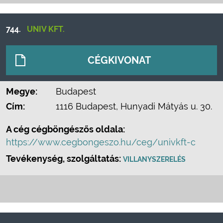
744.
UNIV KFT.
CÉGKIVONAT
Megye:
Budapest
Cím:
1116 Budapest, Hunyadi Mátyás u. 30.
A cég cégböngészős oldala:
https://www.cegbongeszo.hu/ceg/univkft-c
Tevékenység, szolgáltatás:
VILLANYSZERELÉS