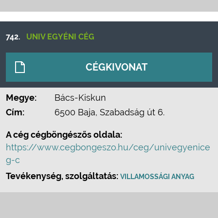
742.
UNIV EGYÉNI CÉG
CÉGKIVONAT
Megye:
Bács-Kiskun
Cím:
6500 Baja, Szabadság út 6.
A cég cégböngészős oldala:
https://www.cegbongeszo.hu/ceg/univegyenice
g-c
Tevékenység, szolgáltatás:
VILLAMOSSÁGI ANYAG