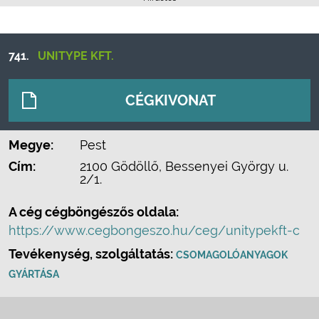
741.
UNITYPE KFT.
CÉGKIVONAT
Megye:
Pest
Cím:
2100 Gödöllő, Bessenyei György u.
2/1.
A cég cégböngészős oldala:
https://www.cegbongeszo.hu/ceg/unitypekft-c
Tevékenység, szolgáltatás:
CSOMAGOLÓANYAGOK
GYÁRTÁSA