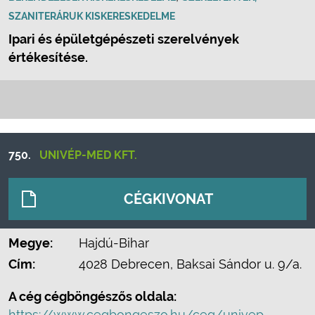
SZANITERÁRUK KISKERESKEDELME
Ipari és épületgépészeti szerelvények
értékesítése.
750.
UNIVÉP-MED KFT.
CÉGKIVONAT
Megye:
Hajdú-Bihar
Cím:
4028 Debrecen, Baksai Sándor u. 9/a.
A cég cégböngészős oldala:
https://www.cegbongeszo.hu/ceg/univep-