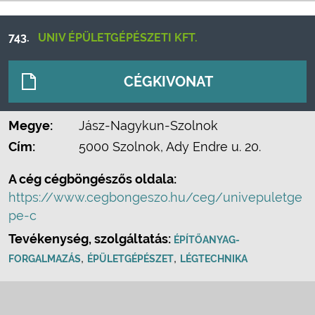
743.
UNIV ÉPÜLETGÉPÉSZETI KFT.
CÉGKIVONAT
Megye:
Jász-Nagykun-Szolnok
Cím:
5000 Szolnok, Ady Endre u. 20.
A cég cégböngészős oldala:
https://www.cegbongeszo.hu/ceg/univepuletge
pe-c
Tevékenység, szolgáltatás:
ÉPÍTŐANYAG-
,
,
FORGALMAZÁS
ÉPÜLETGÉPÉSZET
LÉGTECHNIKA