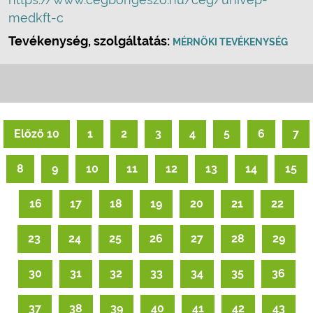
medkft-c
Tevékenység, szolgáltatás:
MÉRNÖKI TEVÉKENYSÉG
Előző 10
1
2
3
4
5
6
7
8
9
10
11
12
13
14
15
16
17
18
19
20
21
22
23
24
25
26
27
28
29
30
31
32
33
34
35
36
37
38
39
40
41
42
43