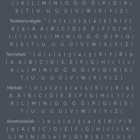
J
|
K
|
L
|
M
|
N
|
O,
Ó,
Ö,
Ő
|
P
|
Q
|
R
|
S
|
T
|
U
,
Ú,
Ü,
Ű
|
V
|
W
|
X
|
Y
|
Z
|
Tevékenységek
"
|
0
|
1
|
2
|
3
|
4
|
5
|
6
|
7
|
8
|
9
|
A,
Á
|
B
|
C
|
D
|
E,
É
|
F
|
G
|
H
|
I,
Í
|
J
|
K
|
L
|
M
|
N
|
O,
Ó,
Ö,
Ő
|
P
|
Q
|
R
|
S
|
T
|
U
,
Ú,
Ü,
Ű
|
V
|
W
|
X
|
Y
|
Z
|
Termékek
"
|
0
|
1
|
2
|
3
|
4
|
5
|
6
|
7
|
8
|
9
|
A,
Á
|
B
|
C
|
D
|
E,
É
|
F
|
G
|
H
|
I,
Í
|
J
|
K
|
L
|
M
|
N
|
O,
Ó,
Ö,
Ő
|
P
|
Q
|
R
|
S
|
T
|
U
,
Ú,
Ü,
Ű
|
V
|
W
|
X
|
Y
|
Z
|
Márkák
"
|
0
|
1
|
2
|
3
|
4
|
5
|
6
|
7
|
8
|
9
|
A,
Á
|
B
|
C
|
D
|
E,
É
|
F
|
G
|
H
|
I,
Í
|
J
|
K
|
L
|
M
|
N
|
O,
Ó,
Ö,
Ő
|
P
|
Q
|
R
|
S
|
T
|
U
,
Ú,
Ü,
Ű
|
V
|
W
|
X
|
Y
|
Z
|
Alweboldalak
-
|
0
|
1
|
2
|
3
|
4
|
5
|
6
|
7
|
8
|
9
|
A
|
B
|
C
|
D
|
E
|
F
|
G
|
H
|
I
|
J
|
K
|
L
|
M
|
N
|
O
|
ö
|
P
|
Q
|
R
|
S
|
T
|
U
|
V