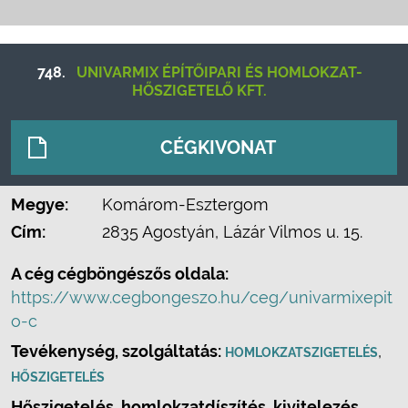
748.
UNIVARMIX ÉPÍTŐIPARI ÉS HOMLOKZAT-
HŐSZIGETELŐ KFT.
CÉGKIVONAT
Megye:
Komárom-Esztergom
Cím:
2835 Agostyán, Lázár Vilmos u. 15.
A cég cégböngészős oldala:
https://www.cegbongeszo.hu/ceg/univarmixepit
o-c
Tevékenység, szolgáltatás:
,
HOMLOKZATSZIGETELÉS
HŐSZIGETELÉS
Hőszigetelés, homlokzatdíszítés, kivitelezés.