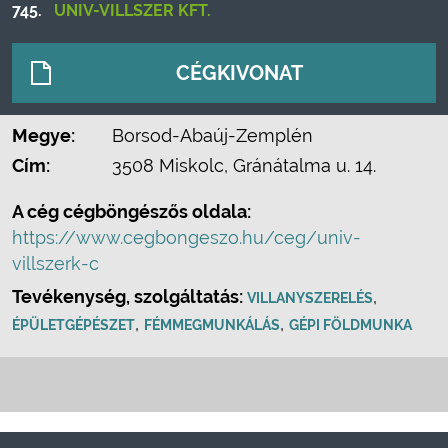
745.
UNIV-VILLSZER KFT.
CÉGKIVONAT
Megye:
Borsod-Abaúj-Zemplén
Cím:
3508 Miskolc, Gránátalma u. 14.
A cég cégböngészős oldala:
https://www.cegbongeszo.hu/ceg/univ-
villszerk-c
Tevékenység, szolgáltatás:
,
VILLANYSZERELÉS
,
,
ÉPÜLETGÉPÉSZET
FÉMMEGMUNKÁLÁS
GÉPI FÖLDMUNKA