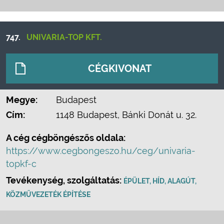
747.
UNIVARIA-TOP KFT.
CÉGKIVONAT
Megye:
Budapest
Cím:
1148 Budapest, Bánki Donát u. 32.
A cég cégböngészős oldala:
https://www.cegbongeszo.hu/ceg/univaria-
topkf-c
Tevékenység, szolgáltatás:
ÉPÜLET, HÍD, ALAGÚT,
KÖZMŰVEZETÉK ÉPÍTÉSE