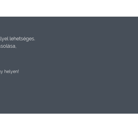
yel lehetséges.
ásolása,
y helyen!