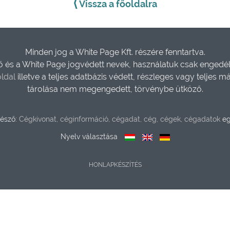
⟨
Vissza a főoldalra
Minden jog a White Page Kft. részére fenntartva.
és a White Page jogvédett nevek, használatuk csak engedéll
ldal
illetve a teljes adatbázis védett, részleges vagy teljes m
tárolása nem megengedett, törvénybe ütköző.
észő:
Cégkivonat, céginformáció, cégadat, cég, cégek, cégadatok
eg
Nyelv választása
HONLAPKÉSZÍTÉS