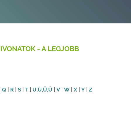
IVONATOK - A LEGJOBB
|
Q
|
R
|
S
|
T
|
U
,Ú
,Ü
,Ű
|
V
|
W
|
X
|
Y
|
Z