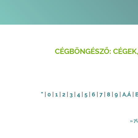
CÉGBÖNGÉSZŐ: CÉGEK,
"
|
0
|
1
|
2
|
3
|
4
|
5
|
6
|
7
|
8
|
9
|
A
,Á
|
» 7