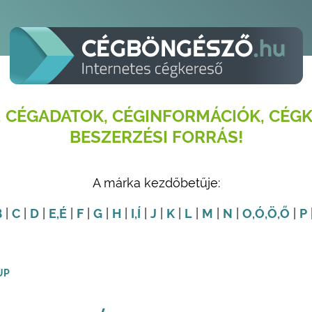
 CÉGADATOK, CÉGINFORMÁCIÓK, CÉGK
BESZERZÉSI FORRÁS!
A márka kezdőbetűje:
B
|
C
|
D
|
E
,É
|
F
|
G
|
H
|
I
,Í
|
J
|
K
|
L
|
M
|
N
|
O
,Ó
,Ö
,Ő
|
P
UP