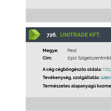
726.
UNITRADE KFT.
Megye:
Pest
Cím:
2310 Szigetszentmikló
A cég cégböngészős oldala:
htt
Tevékenység, szolgáltatás:
GABO
Természetes alapanyagú kozme