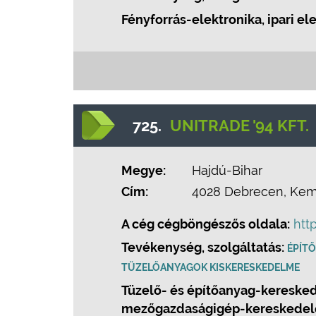
Fényforrás-elektronika, ipari el
725.
UNITRADE '94 KFT.
Megye:
Hajdú-Bihar
Cím:
4028 Debrecen, Kemé
A cég cégböngészős oldala:
htt
Tevékenység, szolgáltatás:
ÉPÍT
TÜZELŐANYAGOK KISKERESKEDELME
Tüzelő- és építőanyag-kereskede
mezőgazdaságigép-kereskedelem,