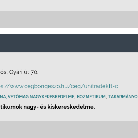
s, Gyári út 70.
ps://www.cegbongeszo.hu/ceg/unitradekft-c
,
,
NA, VETŐMAG NAGYKERESKEDELME
KOZMETIKUM
TAKARMÁNYOK
tikumok nagy- és kiskereskedelme.