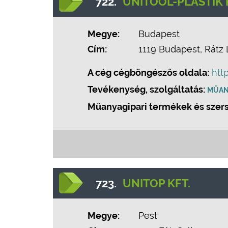
722.
UNITOOL-PLASTIK 
Megye:
Budapest
Cím:
1119 Budapest, Rátz L
A cég cégböngészős oldala:
htt
Tevékenység, szolgáltatás:
MŰAN
Műanyagipari termékek és szer
723.
UNITOP KFT.
Megye:
Pest