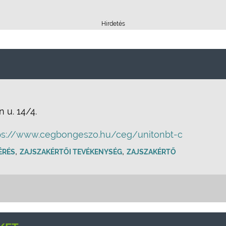
Hirdetés
 u. 14/4.
ps://www.cegbongeszo.hu/ceg/unitonbt-c
,
,
ÉRÉS
ZAJSZAKÉRTŐI TEVÉKENYSÉG
ZAJSZAKÉRTŐ