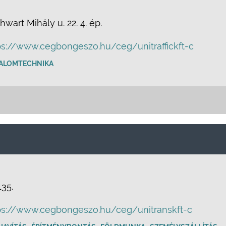
wart Mihály u. 22. 4. ép.
ps://www.cegbongeszo.hu/ceg/unitraffickft-c
ALOMTECHNIKA
135.
ps://www.cegbongeszo.hu/ceg/unitranskft-c