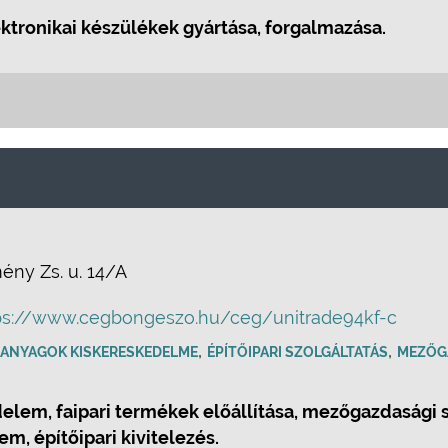
ektronikai készülékek gyártása, forgalmazása.
ny Zs. u. 14/A
ps://www.cegbongeszo.hu/ceg/unitrade94kf-c
,
,
ŐANYAGOK KISKERESKEDELME
ÉPÍTŐIPARI SZOLGÁLTATÁS
MEZŐG
lem, faipari termékek előállítása, mezőgazdasági s
 építőipari kivitelezés.