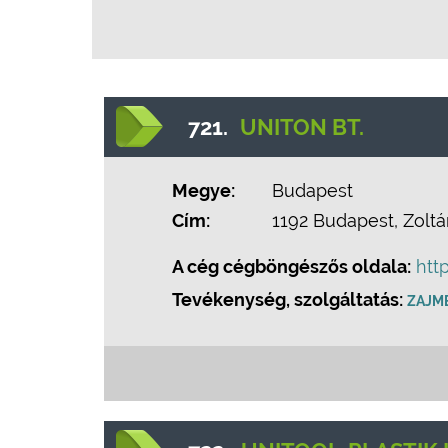
721.
UNITON BT.
Megye:
Budapest
Cím:
1192 Budapest, Zoltán
A cég cégböngészős oldala:
htt
Tevékenység, szolgáltatás:
ZAJM