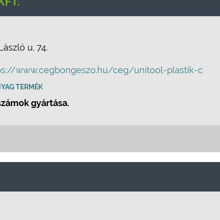
KFT.
ászló u. 74.
ps://www.cegbongeszo.hu/ceg/unitool-plastik-c
YAG TERMÉK
számok gyártása.