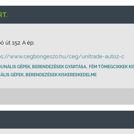
T.
 út 152. A ép.
ps://www.cegbongeszo.hu/ceg/unitrade-autoz-c
,
UNÁLIS GÉPEK, BERENDEZÉSEK GYÁRTÁSA
FÉM TÖMEGCIKKEK K
LIS GÉPEK, BERENDEZÉSEK KISKERESKEDELME