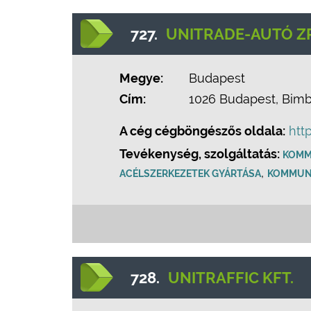
727.
UNITRADE-AUTÓ ZR
Megye:
Budapest
Cím:
1026 Budapest, Bimbó
A cég cégböngészős oldala:
htt
Tevékenység, szolgáltatás:
KOMM
,
ACÉLSZERKEZETEK GYÁRTÁSA
KOMMUNÁ
728.
UNITRAFFIC KFT.