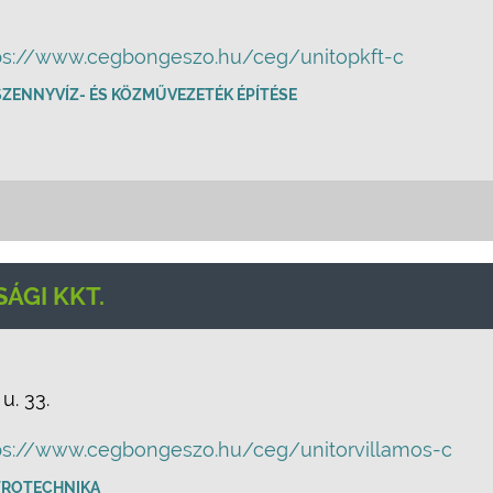
ps://www.cegbongeszo.hu/ceg/unitopkft-c
 SZENNYVÍZ- ÉS KÖZMŰVEZETÉK ÉPÍTÉSE
ÁGI KKT.
u. 33.
ps://www.cegbongeszo.hu/ceg/unitorvillamos-c
TROTECHNIKA