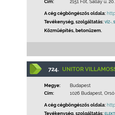
Cím:
2151 Fót, Sallay u. 20.
A cég cégböngészős oldala:
htt
Tevékenység, szolgáltatás:
VÍZ-,
Közműépítés, betonüzem.
724.
UNITOR VILLAMOSS
Megye:
Budapest
Cím:
1026 Budapest, Orsó 
A cég cégböngészős oldala:
htt
Tevékenység, szolgáltatás:
ELEK