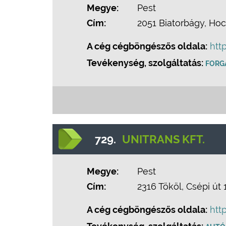
Megye:
Pest
Cím:
2051 Biatorbágy, Hoch
A cég cégböngészős oldala:
htt
Tevékenység, szolgáltatás:
FORG
729.
UNITRANS KFT.
Megye:
Pest
Cím:
2316 Tököl, Csépi út 
A cég cégböngészős oldala:
htt