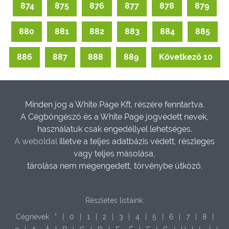
874
875
876
877
878
879
880
881
882
883
884
885
886
887
888
889
Következő 10
Minden jog a White Page Kft. részére fenntartva.
A Cégböngésző és a White Page jogvédett nevek,
használatuk csak engedéllyel lehetséges.
A weboldal
illetve a teljes adatbázis védett, részleges
vagy teljes másolása,
tárolása nem megengedett, törvénybe ütköző.
Részletes listáink:
Cégnevek
"
|
0
|
1
|
2
|
3
|
4
|
5
|
6
|
7
|
8
|