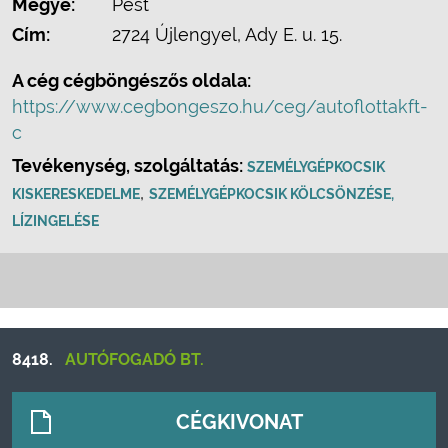
Megye:
Pest
Cím:
2724 Újlengyel, Ady E. u. 15.
A cég cégböngészős oldala:
https://www.cegbongeszo.hu/ceg/autoflottakft-
c
Tevékenység, szolgáltatás:
SZEMÉLYGÉPKOCSIK
,
KISKERESKEDELME
SZEMÉLYGÉPKOCSIK KÖLCSÖNZÉSE,
LÍZINGELÉSE
8418.
AUTÓFOGADÓ BT.
CÉGKIVONAT