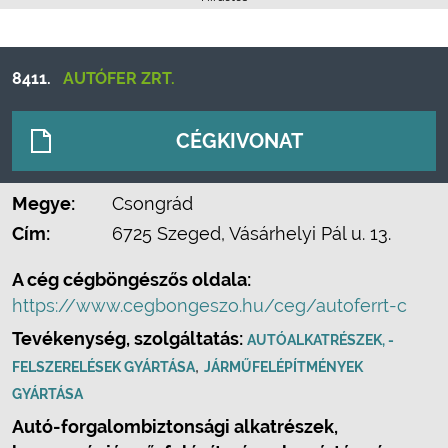
8411.
AUTÓFER ZRT.
CÉGKIVONAT
Megye:
Csongrád
Cím:
6725 Szeged, Vásárhelyi Pál u. 13.
A cég cégböngészős oldala:
https://www.cegbongeszo.hu/ceg/autoferrt-c
Tevékenység, szolgáltatás:
AUTÓALKATRÉSZEK, -
,
FELSZERELÉSEK GYÁRTÁSA
JÁRMŰFELÉPÍTMÉNYEK
GYÁRTÁSA
Autó-forgalombiztonsági alkatrészek,