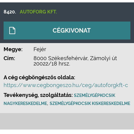
8420.
AUTOFORG KFT.
CÉGKIVONAT
Megye:
Fejér
Cím:
8000 Székesfehérvár, Zámolyi út
20022/18 hrsz.
A cég cégböngészős oldala:
https://www.cegbongeszo.hu/ceg/autoforgkft-c
Tevékenység, szolgáltatás:
SZEMÉLYGÉPKOCSIK
,
NAGYKERESKEDELME
SZEMÉLYGÉPKOCSIK KISKERESKEDELME