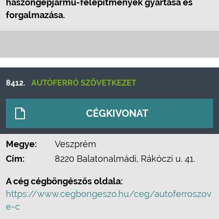
haszongépjármű-felépítmények gyártása és
forgalmazása.
8412.
AUTÓFERRÓ SZÖVETKEZET
CÉGKIVONAT
Megye:
Veszprém
Cím:
8220 Balatonalmádi, Rákóczi u. 41.
A cég cégböngészős oldala:
https://www.cegbongeszo.hu/ceg/autoferroszov
e-c