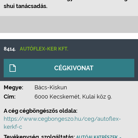
shui tanácsadás.
8414.
AUTÓFLEX-KER KFT.
CÉGKIVONAT
Megye:
Bács-Kiskun
Cím:
6000 Kecskemét, Kulai köz 9.
A cég cégböngészős oldala:
https://www.cegbongeszo.hu/ceg/autoflex-
kerkf-c
Tevékenység, szolgáltatás:
AUTÓALKATRÉSZEK, -