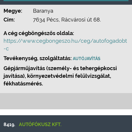
Megye:
Baranya
Cím:
7634 Pécs, Rácvárosi út 68.
A cég cégböngészős oldala:
https://www.cegbongeszo.hu/ceg/autofogadobt
-c
Tevékenység, szolgáltatás:
AUTÓJAVÍTÁS
Gépjárműjavítás (személy- és tehergépkocsi
javítása), környezetvédelmi felülvizsgálat,
fékhatásmérés.
8419.
AUTÓFÓKUSZ KFT.