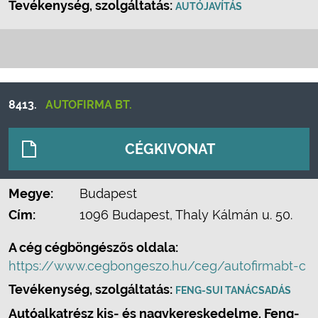
Tevékenység, szolgáltatás:
AUTÓJAVÍTÁS
8413.
AUTOFIRMA BT.
CÉGKIVONAT
Megye:
Budapest
Cím:
1096 Budapest, Thaly Kálmán u. 50.
A cég cégböngészős oldala:
https://www.cegbongeszo.hu/ceg/autofirmabt-c
Tevékenység, szolgáltatás:
FENG-SUI TANÁCSADÁS
Autóalkatrész kis- és nagykereskedelme. Feng-