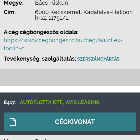
Megye:
Bács-Kiskun
Cím:
6000 Kecskemét, Kadafalva-Heliport
hrsz. 11751/1.
A cég cégböngészős oldala:
https://www.cegbongeszo.hu/ceg/autoflex-
toolin-c
Tevékenység, szolgáltatás:
SZERSZÁMGYÁRTÁS
8417.
AUTÓFLOTTA KFT., AVIS LEASING
CÉGKIVONAT