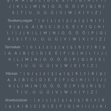
9
|
A,
Á
|
B
|
C
|
D
|
E,
É
|
F
|
G
|
H
|
I,
Í
|
J
|
K
|
L
|
M
|
N
|
O,
Ó,
Ö,
Ő
|
P
|
Q
|
R
|
S
|
T
|
U
,
Ú,
Ü,
Ű
|
V
|
W
|
X
|
Y
|
Z
|
Tevékenységek
"
|
0
|
1
|
2
|
3
|
4
|
5
|
6
|
7
|
8
|
9
|
A,
Á
|
B
|
C
|
D
|
E,
É
|
F
|
G
|
H
|
I,
Í
|
J
|
K
|
L
|
M
|
N
|
O,
Ó,
Ö,
Ő
|
P
|
Q
|
R
|
S
|
T
|
U
,
Ú,
Ü,
Ű
|
V
|
W
|
X
|
Y
|
Z
|
Termékek
"
|
0
|
1
|
2
|
3
|
4
|
5
|
6
|
7
|
8
|
9
|
A,
Á
|
B
|
C
|
D
|
E,
É
|
F
|
G
|
H
|
I,
Í
|
J
|
K
|
L
|
M
|
N
|
O,
Ó,
Ö,
Ő
|
P
|
Q
|
R
|
S
|
T
|
U
,
Ú,
Ü,
Ű
|
V
|
W
|
X
|
Y
|
Z
|
Márkák
"
|
0
|
1
|
2
|
3
|
4
|
5
|
6
|
7
|
8
|
9
|
A,
Á
|
B
|
C
|
D
|
E,
É
|
F
|
G
|
H
|
I,
Í
|
J
|
K
|
L
|
M
|
N
|
O,
Ó,
Ö,
Ő
|
P
|
Q
|
R
|
S
|
T
|
U
,
Ú,
Ü,
Ű
|
V
|
W
|
X
|
Y
|
Z
|
Alweboldalak
-
|
0
|
1
|
2
|
3
|
4
|
5
|
6
|
7
|
8
|
9
|
A
|
B
|
C
|
D
|
E
|
F
|
G
|
H
|
I
|
J
|
K
|