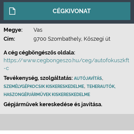
CÉGKIVONAT
Megye:
Vas
Cím:
9700 Szombathely, Kőszegi út
A cég cégböngészős oldala:
https://www.cegbongeszo.hu/ceg/autofokuszkft
-c
Tevékenység, szolgáltatás:
,
AUTÓJAVÍTÁS
,
SZEMÉLYGÉPKOCSIK KISKERESKEDELME
TEHERAUTÓK,
HASZONGÉPJÁRMŰVEK KISKERESKEDELME
Gépjárművek kereskedése és javítása.