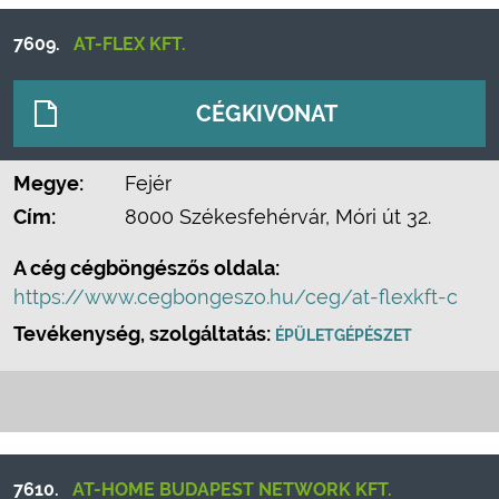
7609.
AT-FLEX KFT.
CÉGKIVONAT
Megye:
Fejér
Cím:
8000 Székesfehérvár, Móri út 32.
A cég cégböngészős oldala:
https://www.cegbongeszo.hu/ceg/at-flexkft-c
Tevékenység, szolgáltatás:
ÉPÜLETGÉPÉSZET
7610.
AT-HOME BUDAPEST NETWORK KFT.