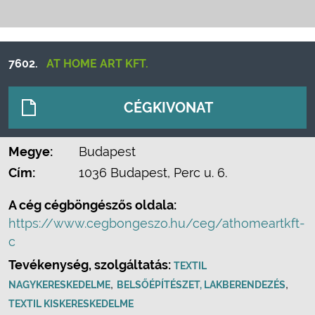
7602.
AT HOME ART KFT.
CÉGKIVONAT
Megye:
Budapest
Cím:
1036 Budapest, Perc u. 6.
A cég cégböngészős oldala:
https://www.cegbongeszo.hu/ceg/athomeartkft-
c
Tevékenység, szolgáltatás:
TEXTIL
,
,
NAGYKERESKEDELME
BELSŐÉPÍTÉSZET, LAKBERENDEZÉS
TEXTIL KISKERESKEDELME