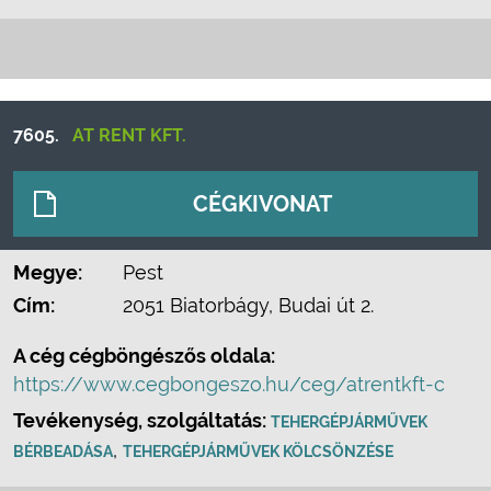
7605.
AT RENT KFT.
CÉGKIVONAT
Megye:
Pest
Cím:
2051 Biatorbágy, Budai út 2.
A cég cégböngészős oldala:
https://www.cegbongeszo.hu/ceg/atrentkft-c
Tevékenység, szolgáltatás:
TEHERGÉPJÁRMŰVEK
,
BÉRBEADÁSA
TEHERGÉPJÁRMŰVEK KÖLCSÖNZÉSE