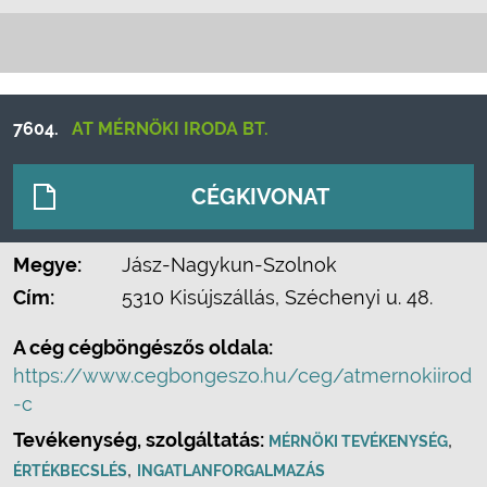
7604.
AT MÉRNÖKI IRODA BT.
CÉGKIVONAT
Megye:
Jász-Nagykun-Szolnok
Cím:
5310 Kisújszállás, Széchenyi u. 48.
A cég cégböngészős oldala:
https://www.cegbongeszo.hu/ceg/atmernokiirod
-c
Tevékenység, szolgáltatás:
,
MÉRNÖKI TEVÉKENYSÉG
,
ÉRTÉKBECSLÉS
INGATLANFORGALMAZÁS