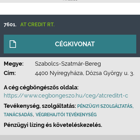
7601.
AT CREDIT RT.
CÉGKIVONAT
Megye:
Szabolcs-Szatmár-Bereg
Cím:
4400 Nyíregyháza, Dózsa György u. 3.
A cég cégböngészős oldala:
https://www.cegbongeszo.hu/ceg/atcreditrt-c
Tevékenység, szolgáltatás:
PÉNZÜGYI SZOLGÁLTATÁS,
,
TANÁCSADÁS
VÉGREHAJTÓI TEVÉKENYSÉG
Pénzügyi lízing és követeléskezelés.