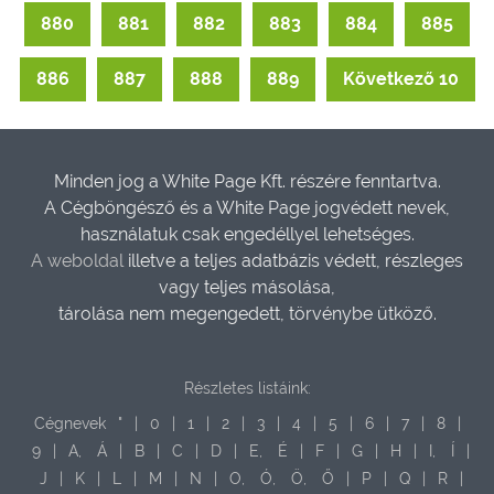
880
881
882
883
884
885
886
887
888
889
Következő 10
Minden jog a White Page Kft. részére fenntartva.
A Cégböngésző és a White Page jogvédett nevek,
használatuk csak engedéllyel lehetséges.
A weboldal
illetve a teljes adatbázis védett, részleges
vagy teljes másolása,
tárolása nem megengedett, törvénybe ütköző.
Részletes listáink:
Cégnevek
"
|
0
|
1
|
2
|
3
|
4
|
5
|
6
|
7
|
8
|
9
|
A,
Á
|
B
|
C
|
D
|
E,
É
|
F
|
G
|
H
|
I,
Í
|
J
|
K
|
L
|
M
|
N
|
O,
Ó,
Ö,
Ő
|
P
|
Q
|
R
|