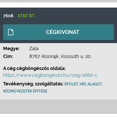
7608.
AT&T BT.
CÉGKIVONAT
Megye:
Zala
Cím:
8767 Alsórajk, Kossuth u. 20.
A cég cégböngészős oldala:
https://www.cegbongeszo.hu/ceg/attbt-c
Tevékenység, szolgáltatás:
ÉPÜLET, HÍD, ALAGÚT,
KÖZMŰVEZETÉK ÉPÍTÉSE