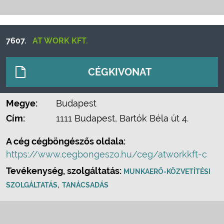
7607.
AT WORK KFT.
CÉGKIVONAT
Megye:
Budapest
Cím:
1111 Budapest, Bartók Béla út 4.
A cég cégböngészős oldala:
https://www.cegbongeszo.hu/ceg/atworkkft-c
Tevékenység, szolgáltatás:
MUNKAERŐ-KÖZVETÍTÉSI
,
SZOLGÁLTATÁS
TANÁCSADÁS