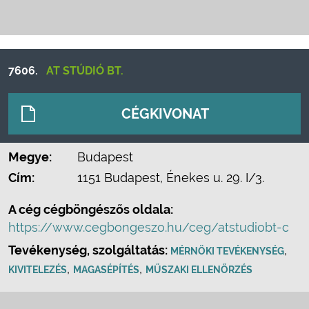
7606.
AT STÚDIÓ BT.
CÉGKIVONAT
Megye:
Budapest
Cím:
1151 Budapest, Énekes u. 29. I/3.
A cég cégböngészős oldala:
https://www.cegbongeszo.hu/ceg/atstudiobt-c
Tevékenység, szolgáltatás:
,
MÉRNÖKI TEVÉKENYSÉG
,
,
KIVITELEZÉS
MAGASÉPÍTÉS
MŰSZAKI ELLENŐRZÉS