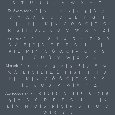
S
|
T
|
U
,
Ú,
Ü,
Ű
|
V
|
W
|
X
|
Y
|
Z
|
Tevékenységek
"
|
0
|
1
|
2
|
3
|
4
|
5
|
6
|
7
|
8
|
9
|
A,
Á
|
B
|
C
|
D
|
E,
É
|
F
|
G
|
H
|
I,
Í
|
J
|
K
|
L
|
M
|
N
|
O,
Ó,
Ö,
Ő
|
P
|
Q
|
R
|
S
|
T
|
U
,
Ú,
Ü,
Ű
|
V
|
W
|
X
|
Y
|
Z
|
Termékek
"
|
0
|
1
|
2
|
3
|
4
|
5
|
6
|
7
|
8
|
9
|
A,
Á
|
B
|
C
|
D
|
E,
É
|
F
|
G
|
H
|
I,
Í
|
J
|
K
|
L
|
M
|
N
|
O,
Ó,
Ö,
Ő
|
P
|
Q
|
R
|
S
|
T
|
U
,
Ú,
Ü,
Ű
|
V
|
W
|
X
|
Y
|
Z
|
Márkák
"
|
0
|
1
|
2
|
3
|
4
|
5
|
6
|
7
|
8
|
9
|
A,
Á
|
B
|
C
|
D
|
E,
É
|
F
|
G
|
H
|
I,
Í
|
J
|
K
|
L
|
M
|
N
|
O,
Ó,
Ö,
Ő
|
P
|
Q
|
R
|
S
|
T
|
U
,
Ú,
Ü,
Ű
|
V
|
W
|
X
|
Y
|
Z
|
Alweboldalak
-
|
0
|
1
|
2
|
3
|
4
|
5
|
6
|
7
|
8
|
9
|
A
|
B
|
C
|
D
|
E
|
F
|
G
|
H
|
I
|
J
|
K
|
L
|
M
|
N
|
O
|
ö
|
P
|
Q
|
R
|
S
|
T
|
U
|
V
|
W
|
X
|
Y
|
Z