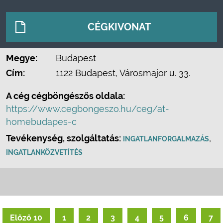
CÉGKIVONAT
Megye:
Budapest
Cím:
1122 Budapest, Városmajor u. 33.
A cég cégböngészős oldala:
https://www.cegbongeszo.hu/ceg/at-
homebudapes-c
Tevékenység, szolgáltatás:
,
INGATLANFORGALMAZÁS
INGATLANKÖZVETÍTÉS
Előző 10
1
2
3
4
5
6
7