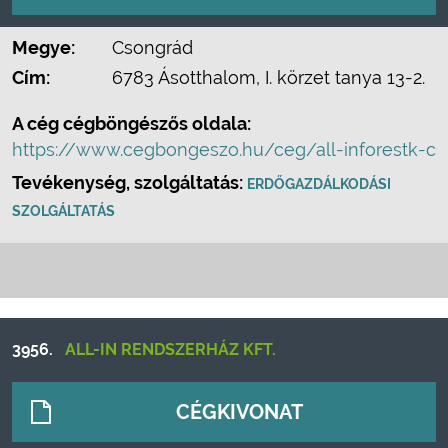
Megye:
Csongrád
Cím:
6783 Ásotthalom, I. körzet tanya 13-2.
A cég cégböngészős oldala:
https://www.cegbongeszo.hu/ceg/all-inforestk-c
Tevékenység, szolgáltatás:
ERDŐGAZDÁLKODÁSI
SZOLGÁLTATÁS
3956.
ALL-IN RENDSZERHÁZ KFT.
CÉGKIVONAT