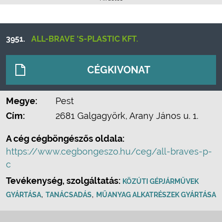
3951.
ALL-BRAVE 'S-PLASTIC KFT.
CÉGKIVONAT
Megye:
Pest
Cím:
2681 Galgagyörk, Arany János u. 1.
A cég cégböngészős oldala:
https://www.cegbongeszo.hu/ceg/all-braves-p-
c
Tevékenység, szolgáltatás:
KÖZÚTI GÉPJÁRMŰVEK
,
,
GYÁRTÁSA
TANÁCSADÁS
MŰANYAG ALKATRÉSZEK GYÁRTÁSA