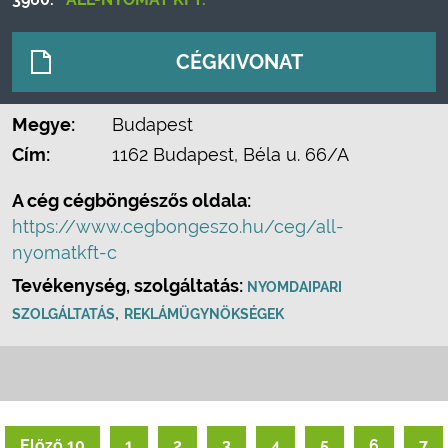
CÉGKIVONAT
Megye:
Budapest
Cím:
1162 Budapest, Béla u. 66/A
A cég cégböngészős oldala:
https://www.cegbongeszo.hu/ceg/all-
nyomatkft-c
Tevékenység, szolgáltatás:
NYOMDAIPARI
,
SZOLGÁLTATÁS
REKLÁMÜGYNÖKSÉGEK
Előző 10
1
2
3
4
5
6
7