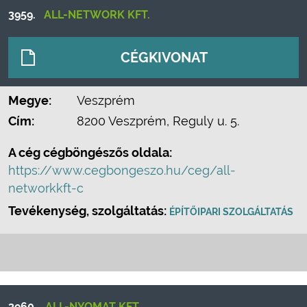
3959.
ALL-NETWORK KFT.
CÉGKIVONAT
Megye:
Veszprém
Cím:
8200 Veszprém, Reguly u. 5.
A cég cégböngészős oldala:
https://www.cegbongeszo.hu/ceg/all-
networkkft-c
Tevékenység, szolgáltatás:
ÉPÍTŐIPARI SZOLGÁLTATÁS
3960.
ALL-NYOMAT KFT.