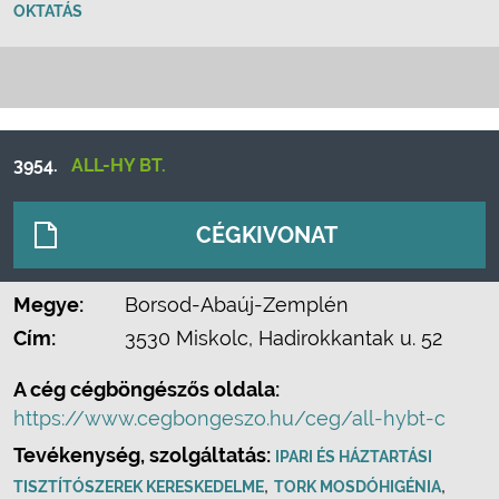
OKTATÁS
3954.
ALL-HY BT.
CÉGKIVONAT
Megye:
Borsod-Abaúj-Zemplén
Cím:
3530 Miskolc, Hadirokkantak u. 52
A cég cégböngészős oldala:
https://www.cegbongeszo.hu/ceg/all-hybt-c
Tevékenység, szolgáltatás:
IPARI ÉS HÁZTARTÁSI
,
,
TISZTÍTÓSZEREK KERESKEDELME
TORK MOSDÓHIGÉNIA