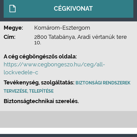
CÉGKIVONAT
Megye:
Komárom-Esztergom
Cím:
2800 Tatabánya, Aradi vértanúk tere
10.
A cég cégböngészős oldala:
https://www.cegbongeszo.hu/ceg/all-
lockvedele-c
Tevékenység, szolgáltatás:
BIZTONSÁGI RENDSZEREK
TERVEZÉSE, TELEPÍTÉSE
Biztonságtechnikai szerelés.