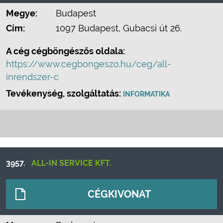
Megye:
Budapest
Cím:
1097 Budapest, Gubacsi út 26.
A cég cégböngészős oldala:
https://www.cegbongeszo.hu/ceg/all-
inrendszer-c
Tevékenység, szolgáltatás:
INFORMATIKA
3957.
ALL-IN SERVICE KFT.
CÉGKIVONAT