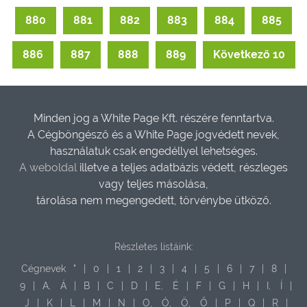
880
881
882
883
884
885
886
887
888
889
Következő 10
Minden jog a White Page Kft. részére fenntartva.
A Cégböngésző és a White Page jogvédett nevek,
használatuk csak engedéllyel lehetséges.
A weboldal
illetve a teljes adatbázis védett, részleges
vagy teljes másolása,
tárolása nem megengedett, törvénybe ütköző.
Részletes listáink:
Cégnevek
"
|
0
|
1
|
2
|
3
|
4
|
5
|
6
|
7
|
8
|
9
|
A,
Á
|
B
|
C
|
D
|
E,
É
|
F
|
G
|
H
|
I,
Í
|
J
|
K
|
L
|
M
|
N
|
O,
Ó,
Ö,
Ő
|
P
|
Q
|
R
|