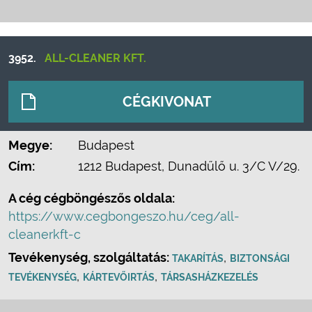
3952.
ALL-CLEANER KFT.
CÉGKIVONAT
Megye:
Budapest
Cím:
1212 Budapest, Dunadűlő u. 3/C V/29.
A cég cégböngészős oldala:
https://www.cegbongeszo.hu/ceg/all-
cleanerkft-c
Tevékenység, szolgáltatás:
,
TAKARÍTÁS
BIZTONSÁGI
,
,
TEVÉKENYSÉG
KÁRTEVŐIRTÁS
TÁRSASHÁZKEZELÉS