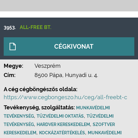
3953.
ALL-FREE BT.
CÉGKIVONAT
Megye:
Veszprém
Cím:
8500 Pápa, Hunyadi u. 4.
A cég cégböngészős oldala:
https://www.cegbongeszo.hu/ceg/all-freebt-c
Tevékenység, szolgáltatás:
MUNKAVÉDELMI
,
,
TEVÉKENYSÉG
TŰZVÉDELMI OKTATÁS
TŰZVÉDELMI
,
,
TEVÉKENYSÉG
HARDVER KERESKEDELEM
SZOFTVER
,
,
KERESKEDELEM
KOCKÁZATÉRTÉKELÉS
MUNKAVÉDELMI