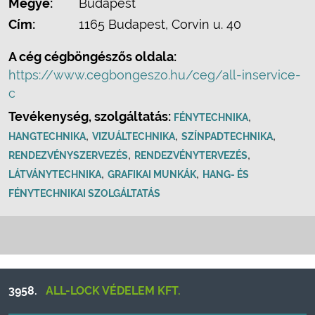
Megye:
Budapest
Cím:
1165 Budapest, Corvin u. 40
A cég cégböngészős oldala:
https://www.cegbongeszo.hu/ceg/all-inservice-
c
Tevékenység, szolgáltatás:
,
FÉNYTECHNIKA
,
,
,
HANGTECHNIKA
VIZUÁLTECHNIKA
SZÍNPADTECHNIKA
,
,
RENDEZVÉNYSZERVEZÉS
RENDEZVÉNYTERVEZÉS
,
,
LÁTVÁNYTECHNIKA
GRAFIKAI MUNKÁK
HANG- ÉS
FÉNYTECHNIKAI SZOLGÁLTATÁS
3958.
ALL-LOCK VÉDELEM KFT.