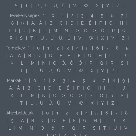
S
|
T
|
U
,
Ú,
Ü,
Ű
|
V
|
W
|
X
|
Y
|
Z
|
Tevékenységek
"
|
0
|
1
|
2
|
3
|
4
|
5
|
6
|
7
|
8
|
9
|
A,
Á
|
B
|
C
|
D
|
E,
É
|
F
|
G
|
H
|
I,
Í
|
J
|
K
|
L
|
M
|
N
|
O,
Ó,
Ö,
Ő
|
P
|
Q
|
R
|
S
|
T
|
U
,
Ú,
Ü,
Ű
|
V
|
W
|
X
|
Y
|
Z
|
Termékek
"
|
0
|
1
|
2
|
3
|
4
|
5
|
6
|
7
|
8
|
9
|
A,
Á
|
B
|
C
|
D
|
E,
É
|
F
|
G
|
H
|
I,
Í
|
J
|
K
|
L
|
M
|
N
|
O,
Ó,
Ö,
Ő
|
P
|
Q
|
R
|
S
|
T
|
U
,
Ú,
Ü,
Ű
|
V
|
W
|
X
|
Y
|
Z
|
Márkák
"
|
0
|
1
|
2
|
3
|
4
|
5
|
6
|
7
|
8
|
9
|
A,
Á
|
B
|
C
|
D
|
E,
É
|
F
|
G
|
H
|
I,
Í
|
J
|
K
|
L
|
M
|
N
|
O,
Ó,
Ö,
Ő
|
P
|
Q
|
R
|
S
|
T
|
U
,
Ú,
Ü,
Ű
|
V
|
W
|
X
|
Y
|
Z
|
Alweboldalak
-
|
0
|
1
|
2
|
3
|
4
|
5
|
6
|
7
|
8
|
9
|
A
|
B
|
C
|
D
|
E
|
F
|
G
|
H
|
I
|
J
|
K
|
L
|
M
|
N
|
O
|
ö
|
P
|
Q
|
R
|
S
|
T
|
U
|
V
|
W
|
X
|
Y
|
Z