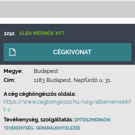
3292.
ALBA MÉRNÖK KFT.
CÉGKIVONAT
Megye:
Budapest
Cím:
1183 Budapest, Napfürdő u. 31.
A cég cégböngészős oldala:
https://www.cegbongeszo.hu/ceg/albamernokkf
t-c
Tevékenység, szolgáltatás:
ÉPÍTÉSZMÉRNÖKI
,
TEVÉKENYSÉG
GENERÁLKIVITELEZÉS