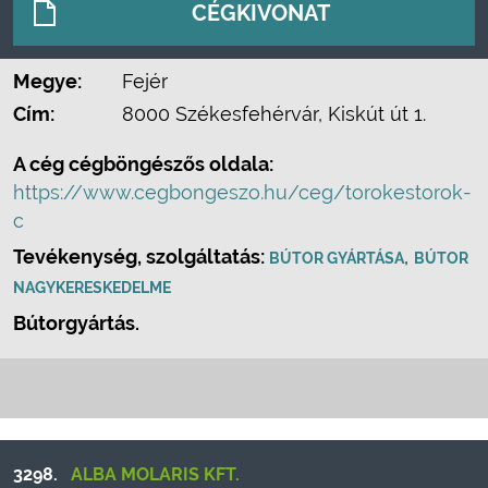
CÉGKIVONAT
Megye:
Fejér
Cím:
8000 Székesfehérvár, Kiskút út 1.
A cég cégböngészős oldala:
https://www.cegbongeszo.hu/ceg/torokestorok-
c
Tevékenység, szolgáltatás:
,
BÚTOR GYÁRTÁSA
BÚTOR
NAGYKERESKEDELME
Bútorgyártás.
3298.
ALBA MOLARIS KFT.