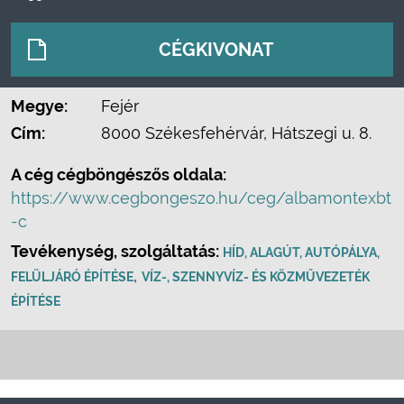
CÉGKIVONAT
Megye:
Fejér
Cím:
8000 Székesfehérvár, Hátszegi u. 8.
A cég cégböngészős oldala:
https://www.cegbongeszo.hu/ceg/albamontexbt
-c
Tevékenység, szolgáltatás:
HÍD, ALAGÚT, AUTÓPÁLYA,
,
FELÜLJÁRÓ ÉPÍTÉSE
VÍZ-, SZENNYVÍZ- ÉS KÖZMŰVEZETÉK
ÉPÍTÉSE