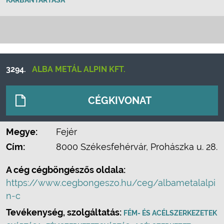
KARBANTARTÁSA
3294.
ALBA METÁL ALPIN KFT.
CÉGKIVONAT
Megye:
Fejér
Cím:
8000 Székesfehérvár, Prohászka u. 28.
A cég cégböngészős oldala:
https://www.cegbongeszo.hu/ceg/albametalalpi
n-c
Tevékenység, szolgáltatás:
FÉM- ÉS ACÉLSZERKEZETEK