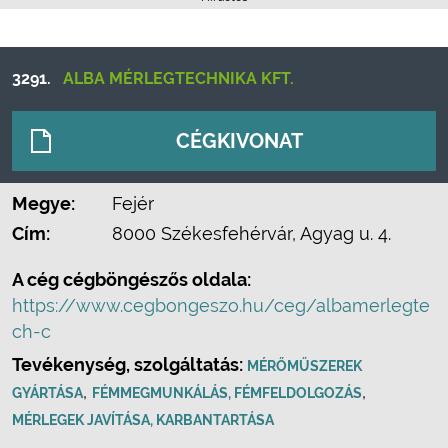
3291.
ALBA MÉRLEGTECHNIKA KFT.
CÉGKIVONAT
Megye:
Fejér
Cím:
8000 Székesfehérvár, Agyag u. 4.
A cég cégböngészős oldala:
https://www.cegbongeszo.hu/ceg/albamerlegte
ch-c
Tevékenység, szolgáltatás:
MÉRŐMŰSZEREK
,
,
GYÁRTÁSA
FÉMMEGMUNKÁLÁS, FÉMFELDOLGOZÁS
MÉRLEGEK JAVÍTÁSA, KARBANTARTÁSA