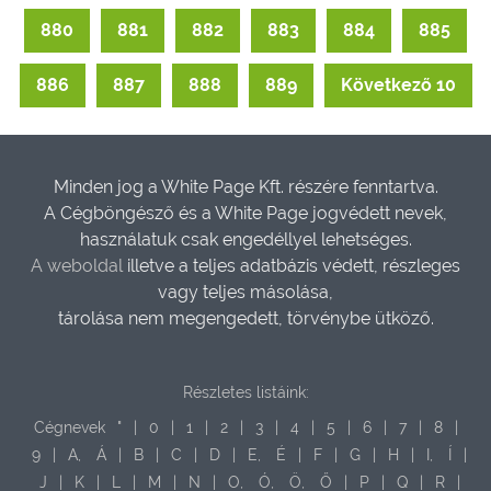
880
881
882
883
884
885
886
887
888
889
Következő 10
Minden jog a White Page Kft. részére fenntartva.
A Cégböngésző és a White Page jogvédett nevek,
használatuk csak engedéllyel lehetséges.
A weboldal
illetve a teljes adatbázis védett, részleges
vagy teljes másolása,
tárolása nem megengedett, törvénybe ütköző.
Részletes listáink:
Cégnevek
"
|
0
|
1
|
2
|
3
|
4
|
5
|
6
|
7
|
8
|
9
|
A,
Á
|
B
|
C
|
D
|
E,
É
|
F
|
G
|
H
|
I,
Í
|
J
|
K
|
L
|
M
|
N
|
O,
Ó,
Ö,
Ő
|
P
|
Q
|
R
|