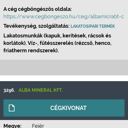
A cég cégböngészős oldala:
https://www.cegbongeszo.hu/ceg/albamicrabt-c
Tevékenység, szolgáltatás:
LAKATOSIPARI TERMÉK
Lakatosmunkák (kapuk, kerítések, rácsok és
korlátok). Víz-, fűtésszerelés (rézcső, henco,
friatherm rendszerek).
3296.
ALBA MINERAL KFT.
CÉGKIVONAT
Megye:
Fejér