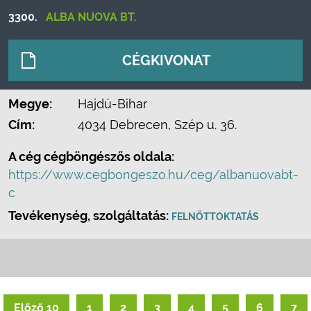
3300.
ALBA NUOVA BT.
CÉGKIVONAT
Megye:
Hajdú-Bihar
Cím:
4034 Debrecen, Szép u. 36.
A cég cégböngészős oldala:
https://www.cegbongeszo.hu/ceg/albanuovabt-
c
Tevékenység, szolgáltatás:
FELNŐTTOKTATÁS
Előző 10
1
2
3
4
5
6
7