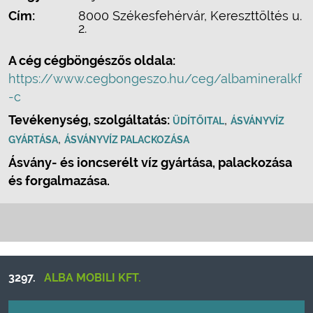
Cím:
8000 Székesfehérvár, Kereszttöltés u.
2.
A cég cégböngészős oldala:
https://www.cegbongeszo.hu/ceg/albamineralkf
-c
Tevékenység, szolgáltatás:
,
ÜDÍTŐITAL
ÁSVÁNYVÍZ
,
GYÁRTÁSA
ÁSVÁNYVÍZ PALACKOZÁSA
Ásvány- és ioncserélt víz gyártása, palackozása
és forgalmazása.
3297.
ALBA MOBILI KFT.