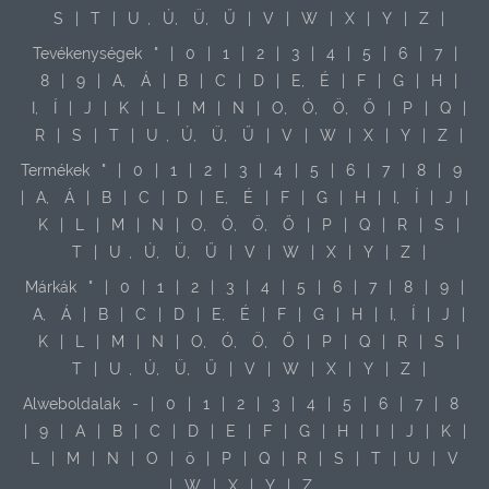
S
|
T
|
U
,
Ú,
Ü,
Ű
|
V
|
W
|
X
|
Y
|
Z
|
Tevékenységek
"
|
0
|
1
|
2
|
3
|
4
|
5
|
6
|
7
|
8
|
9
|
A,
Á
|
B
|
C
|
D
|
E,
É
|
F
|
G
|
H
|
I,
Í
|
J
|
K
|
L
|
M
|
N
|
O,
Ó,
Ö,
Ő
|
P
|
Q
|
R
|
S
|
T
|
U
,
Ú,
Ü,
Ű
|
V
|
W
|
X
|
Y
|
Z
|
Termékek
"
|
0
|
1
|
2
|
3
|
4
|
5
|
6
|
7
|
8
|
9
|
A,
Á
|
B
|
C
|
D
|
E,
É
|
F
|
G
|
H
|
I,
Í
|
J
|
K
|
L
|
M
|
N
|
O,
Ó,
Ö,
Ő
|
P
|
Q
|
R
|
S
|
T
|
U
,
Ú,
Ü,
Ű
|
V
|
W
|
X
|
Y
|
Z
|
Márkák
"
|
0
|
1
|
2
|
3
|
4
|
5
|
6
|
7
|
8
|
9
|
A,
Á
|
B
|
C
|
D
|
E,
É
|
F
|
G
|
H
|
I,
Í
|
J
|
K
|
L
|
M
|
N
|
O,
Ó,
Ö,
Ő
|
P
|
Q
|
R
|
S
|
T
|
U
,
Ú,
Ü,
Ű
|
V
|
W
|
X
|
Y
|
Z
|
Alweboldalak
-
|
0
|
1
|
2
|
3
|
4
|
5
|
6
|
7
|
8
|
9
|
A
|
B
|
C
|
D
|
E
|
F
|
G
|
H
|
I
|
J
|
K
|
L
|
M
|
N
|
O
|
ö
|
P
|
Q
|
R
|
S
|
T
|
U
|
V
|
W
|
X
|
Y
|
Z