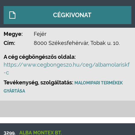
CÉGKIVONAT
Megye:
Fejér
Cím:
8000 Székesfehérvár, Tobak u. 10.
A cég cégböngészős oldala:
https://www.cegbongeszo.hu/ceg/albamolariskf
-c
Tevékenység, szolgáltatás:
MALOMIPARI TERMÉKEK
GYÁRTÁSA
3299.
ALBA MONTEX BT.