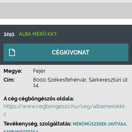
3293.
ALBA MÉRŐ KKT.
CÉGKIVONAT
Megye:
Fejér
Cím:
8000 Székesfehérvár, Sárkeresztúri út
14.
A cég cégböngészős oldala:
https://www.cegbongeszo.hu/ceg/albamerokkt-
c
Tevékenység, szolgáltatás:
MÉRŐMŰSZEREK JAVÍTÁSA,