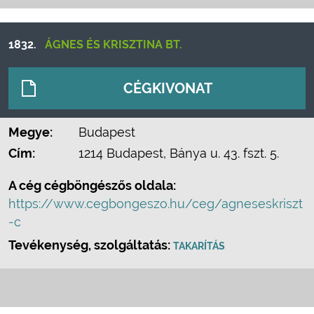
1832.
ÁGNES ÉS KRISZTINA BT.
CÉGKIVONAT
Megye:
Budapest
Cím:
1214 Budapest, Bánya u. 43. fszt. 5.
A cég cégböngészős oldala:
https://www.cegbongeszo.hu/ceg/agneseskriszt
-c
Tevékenység, szolgáltatás:
TAKARÍTÁS