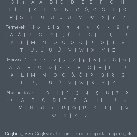
8
|
9
|
A,
Á
|
B
|
C
|
D
|
E,
É
|
F
|
G
|
H
|
I,
Í
|
J
|
K
|
L
|
M
|
N
|
O,
Ó,
Ö,
Ő
|
P
|
Q
|
R
|
S
|
T
|
U
,
Ú,
Ü,
Ű
|
V
|
W
|
X
|
Y
|
Z
|
Termékek
"
|
0
|
1
|
2
|
3
|
4
|
5
|
6
|
7
|
8
|
9
|
A,
Á
|
B
|
C
|
D
|
E,
É
|
F
|
G
|
H
|
I,
Í
|
J
|
K
|
L
|
M
|
N
|
O,
Ó,
Ö,
Ő
|
P
|
Q
|
R
|
S
|
T
|
U
,
Ú,
Ü,
Ű
|
V
|
W
|
X
|
Y
|
Z
|
Márkák
"
|
0
|
1
|
2
|
3
|
4
|
5
|
6
|
7
|
8
|
9
|
A,
Á
|
B
|
C
|
D
|
E,
É
|
F
|
G
|
H
|
I,
Í
|
J
|
K
|
L
|
M
|
N
|
O,
Ó,
Ö,
Ő
|
P
|
Q
|
R
|
S
|
T
|
U
,
Ú,
Ü,
Ű
|
V
|
W
|
X
|
Y
|
Z
|
Alweboldalak
-
|
0
|
1
|
2
|
3
|
4
|
5
|
6
|
7
|
8
|
9
|
A
|
B
|
C
|
D
|
E
|
F
|
G
|
H
|
I
|
J
|
K
|
L
|
M
|
N
|
O
|
ö
|
P
|
Q
|
R
|
S
|
T
|
U
|
V
|
W
|
X
|
Y
|
Z
Cégböngésző:
Cégkivonat, céginformáció, cégadat, cég, cégek,