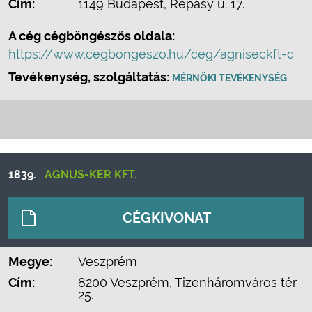
Cím:
1149 Budapest, Répásy u. 17.
A cég cégböngészős oldala:
https://www.cegbongeszo.hu/ceg/agniseckft-c
Tevékenység, szolgáltatás:
MÉRNÖKI TEVÉKENYSÉG
1839.
AGNUS-KER KFT.
CÉGKIVONAT
Megye:
Veszprém
Cím:
8200 Veszprém, Tizenháromváros tér
25.