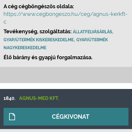
A cég cégböngészős oldala:
https://www.cegbongeszo.hu/ceg/agnus-kerkft-
c
Tevékenység, szolgáltatás:
,
ÁLLATFELVÁSÁRLÁS
,
GYAPJÚTERMÉK KISKERESKEDELME
GYAPJÚTERMÉK
NAGYKERESKEDELME
Élő bárány és gyapjú forgalmazása.
1840.
AGNUS-MED KFT.
CÉGKIVONAT