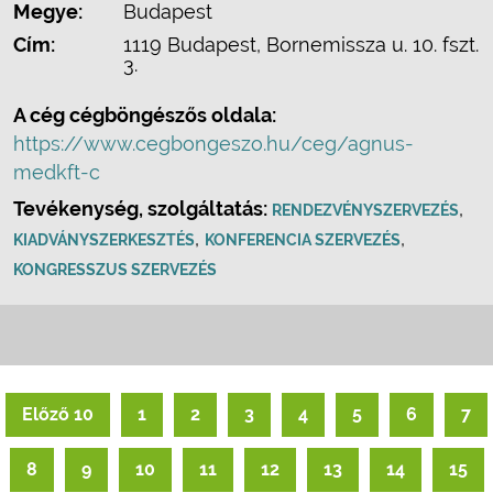
Megye:
Budapest
Cím:
1119 Budapest, Bornemissza u. 10. fszt.
3.
A cég cégböngészős oldala:
https://www.cegbongeszo.hu/ceg/agnus-
medkft-c
Tevékenység, szolgáltatás:
,
RENDEZVÉNYSZERVEZÉS
,
,
KIADVÁNYSZERKESZTÉS
KONFERENCIA SZERVEZÉS
KONGRESSZUS SZERVEZÉS
Előző 10
1
2
3
4
5
6
7
8
9
10
11
12
13
14
15