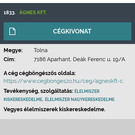
1833.
ÁGNES KFT.
CÉGKIVONAT
Megye:
Tolna
Cím:
7186 Aparhant, Deák Ferenc u. 19/A
A cég cégböngészős oldala:
https://www.cegbongeszo.hu/ceg/agneskft-c
Tevékenység, szolgáltatás:
ÉLELMISZER
,
KISKERESKEDELME
ÉLELMISZER NAGYKERESKEDELME
Vegyes élelmiszerek kiskereskedelme.