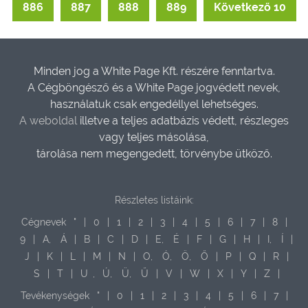
886
887
888
889
Következő 10
Minden jog a White Page Kft. részére fenntartva.
A Cégböngésző és a White Page jogvédett nevek,
használatuk csak engedéllyel lehetséges.
A weboldal
illetve a teljes adatbázis védett, részleges
vagy teljes másolása,
tárolása nem megengedett, törvénybe ütköző.
Részletes listáink:
Cégnevek
"
|
0
|
1
|
2
|
3
|
4
|
5
|
6
|
7
|
8
|
9
|
A,
Á
|
B
|
C
|
D
|
E,
É
|
F
|
G
|
H
|
I,
Í
|
J
|
K
|
L
|
M
|
N
|
O,
Ó,
Ö,
Ő
|
P
|
Q
|
R
|
S
|
T
|
U
,
Ú,
Ü,
Ű
|
V
|
W
|
X
|
Y
|
Z
|
Tevékenységek
"
|
0
|
1
|
2
|
3
|
4
|
5
|
6
|
7
|