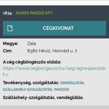
1834.
ÁGNES PANZIÓ KFT.
CÉGKIVONAT
Megye:
Zala
Cím:
8380 Hévíz, Honvéd u. 7.
A cég cégböngészős oldala:
https://www.cegbongeszo.hu/ceg/agnespanziok
f-c
Tevékenység, szolgáltatás:
,
VENDÉGLÁTÁS
,
SZÁLLÁSHELY-SZOLGÁLTATÁS
PANZIÓK
Szálláshely-szolgáltatás, vendéglátás.