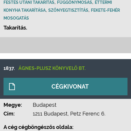
,
,
FESTÉS UTÁNI TAKARÍTÁS
FÜGGÖNYMOSÁS
ÉTTERMI
,
,
KONYHA TAKARÍTÁSA
SZŐNYEGTISZTÍTÁS
FEKETE-FEHÉR
MOSOGATÁS
Takarítás.
1837.
ÁGNES-PLUSZ KÖNYVELŐ BT.
CÉGKIVONAT
Megye:
Budapest
Cím:
1211 Budapest, Petz Ferenc 6.
A cég cégböngészős oldala: