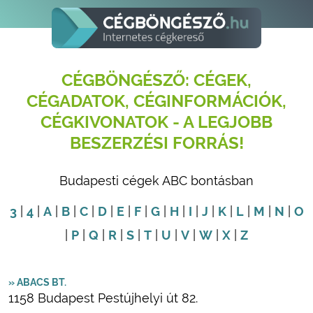
CÉGBÖNGÉSZŐ: CÉGEK,
CÉGADATOK, CÉGINFORMÁCIÓK,
CÉGKIVONATOK - A LEGJOBB
BESZERZÉSI FORRÁS!
Budapesti cégek ABC bontásban
3
|
4
|
A
|
B
|
C
|
D
|
E
|
F
|
G
|
H
|
I
|
J
|
K
|
L
|
M
|
N
|
O
|
P
|
Q
|
R
|
S
|
T
|
U
|
V
|
W
|
X
|
Z
» ABACS BT.
1158 Budapest Pestújhelyi út 82.