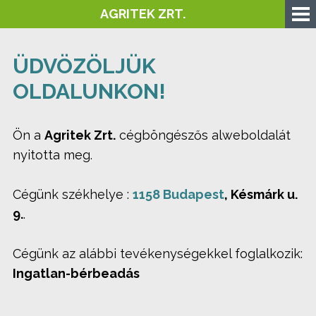
AGRITEK ZRT.
ÜDVÖZÖLJÜK
OLDALUNKON!
Ön a
Agritek Zrt.
cégböngészős alweboldalát
nyitotta meg.
Cégünk székhelye :
1158 Budapest
, Késmárk u.
9.
.
Cégünk az alábbi tevékenységekkel foglalkozik:
Ingatlan-bérbeadás