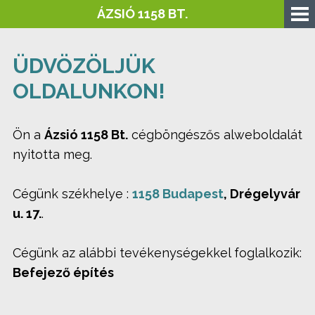
ÁZSIÓ 1158 BT.
ÜDVÖZÖLJÜK
OLDALUNKON!
Ön a
Ázsió 1158 Bt.
cégböngészős alweboldalát
nyitotta meg.
Cégünk székhelye :
1158 Budapest
, Drégelyvár
u. 17.
.
Cégünk az alábbi tevékenységekkel foglalkozik:
Befejező építés