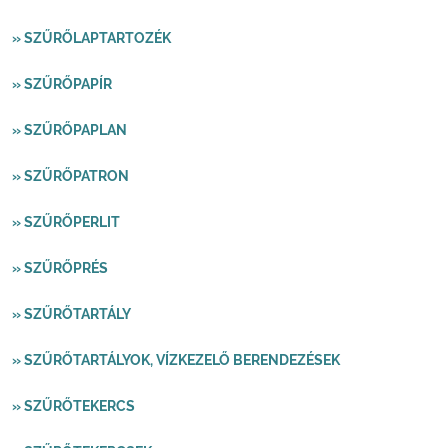
» SZŰRŐLAPTARTOZÉK
» SZŰRŐPAPÍR
» SZŰRŐPAPLAN
» SZŰRŐPATRON
» SZŰRŐPERLIT
» SZŰRŐPRÉS
» SZŰRŐTARTÁLY
» SZŰRŐTARTÁLYOK, VÍZKEZELŐ BERENDEZÉSEK
» SZŰRŐTEKERCS