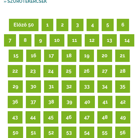
» SZŰRŐTEKERCSEK
Előző 50
1
2
3
4
5
6
7
8
9
10
11
12
13
14
15
16
17
18
19
20
21
22
23
24
25
26
27
28
29
30
31
32
33
34
35
36
37
38
39
40
41
42
43
44
45
46
47
48
49
50
51
52
53
54
55
56