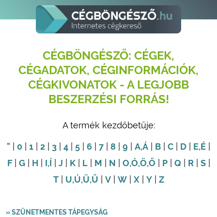
CÉGBÖNGÉSZŐ: CÉGEK,
CÉGADATOK, CÉGINFORMÁCIÓK,
CÉGKIVONATOK - A LEGJOBB
BESZERZÉSI FORRÁS!
A termék kezdőbetűje:
"
|
0
|
1
|
2
|
3
|
4
|
5
|
6
|
7
|
8
|
9
|
A
,Á
|
B
|
C
|
D
|
E
,É
|
F
|
G
|
H
|
I
,Í
|
J
|
K
|
L
|
M
|
N
|
O
,Ó
,Ö
,Ő
|
P
|
Q
|
R
|
S
|
T
|
U
,Ú
,Ü
,Ű
|
V
|
W
|
X
|
Y
|
Z
» SZÜNETMENTES TÁPEGYSÁG