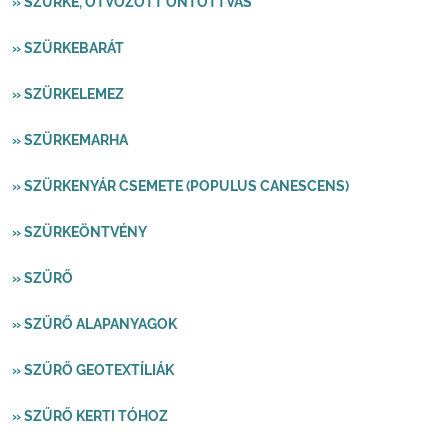
» SZÜRKE, ÖTVÖZÖTT ÖNTÖTTVAS
» SZÜRKEBARÁT
» SZÜRKELEMEZ
» SZÜRKEMARHA
» SZÜRKENYÁR CSEMETE (POPULUS CANESCENS)
» SZÜRKEÖNTVÉNY
» SZŰRŐ
» SZŰRŐ ALAPANYAGOK
» SZŰRŐ GEOTEXTÍLIÁK
» SZŰRŐ KERTI TÓHOZ