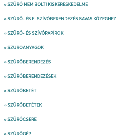
» SZŰRŐ NEM BOLTI KISKERESKEDELME
» SZŰRŐ- ÉS ELSZÍVÓBERENDEZÉS SAVAS KÖZEGHEZ
» SZŰRŐ- ÉS SZÍVÓPAPÍROK
» SZŰRŐANYAGOK
» SZŰRŐBERENDEZÉS
» SZŰRŐBERENDEZÉSEK
» SZŰRŐBETÉT
» SZŰRŐBETÉTEK
» SZŰRŐCSERE
» SZŰRŐGÉP