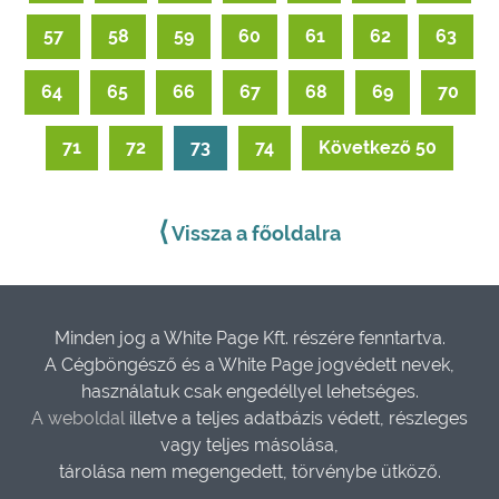
57
58
59
60
61
62
63
64
65
66
67
68
69
70
71
72
73
74
Következő 50
⟨
Vissza a főoldalra
Minden jog a White Page Kft. részére fenntartva.
A Cégböngésző és a White Page jogvédett nevek,
használatuk csak engedéllyel lehetséges.
A weboldal
illetve a teljes adatbázis védett, részleges
vagy teljes másolása,
tárolása nem megengedett, törvénybe ütköző.