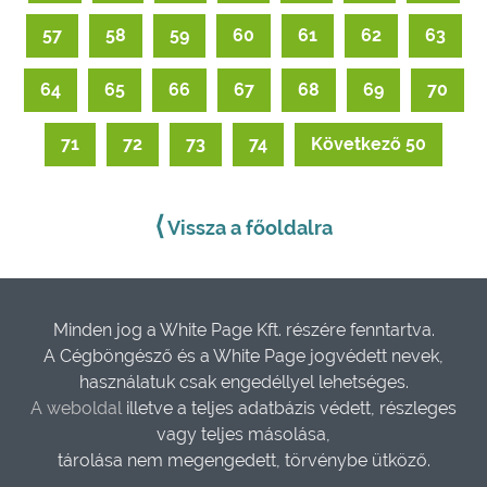
57
58
59
60
61
62
63
64
65
66
67
68
69
70
71
72
73
74
Következő 50
⟨
Vissza a főoldalra
Minden jog a White Page Kft. részére fenntartva.
A Cégböngésző és a White Page jogvédett nevek,
használatuk csak engedéllyel lehetséges.
A weboldal
illetve a teljes adatbázis védett, részleges
vagy teljes másolása,
tárolása nem megengedett, törvénybe ütköző.