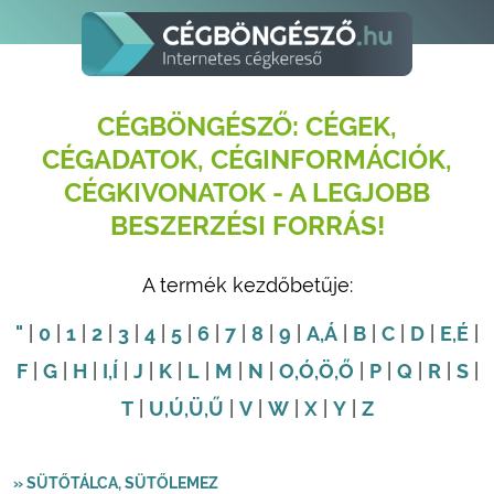
CÉGBÖNGÉSZŐ: CÉGEK,
CÉGADATOK, CÉGINFORMÁCIÓK,
CÉGKIVONATOK - A LEGJOBB
BESZERZÉSI FORRÁS!
A termék kezdőbetűje:
"
|
0
|
1
|
2
|
3
|
4
|
5
|
6
|
7
|
8
|
9
|
A
,Á
|
B
|
C
|
D
|
E
,É
|
F
|
G
|
H
|
I
,Í
|
J
|
K
|
L
|
M
|
N
|
O
,Ó
,Ö
,Ő
|
P
|
Q
|
R
|
S
|
T
|
U
,Ú
,Ü
,Ű
|
V
|
W
|
X
|
Y
|
Z
» SÜTŐTÁLCA, SÜTŐLEMEZ