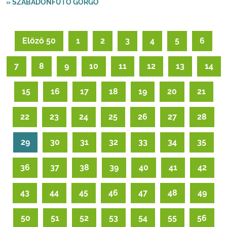
» SZABADONFUTÓ GÖRGŐ
Előző 50
1
2
3
4
5
6
7
8
9
10
11
12
13
14
15
16
17
18
19
20
21
22
23
24
25
26
27
28
29
30
31
32
33
34
35
36
37
38
39
40
41
42
43
44
45
46
47
48
49
50
51
52
53
54
55
56