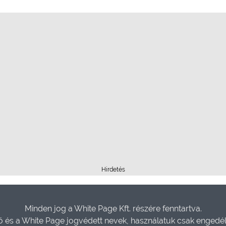
Hirdetés
Minden jog a White Page Kft. részére fenntartva.
és a White Page jogvédett nevek, használatuk csak engedéll