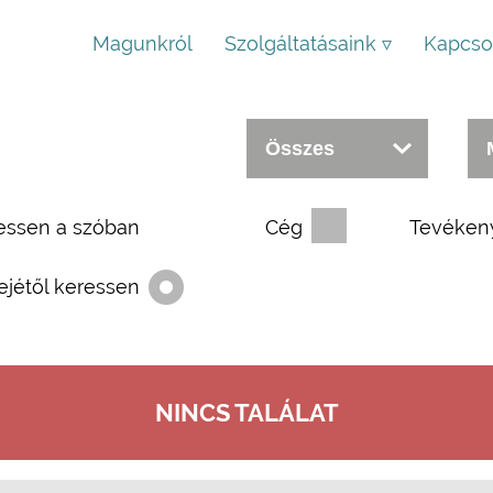
Magunkról
Szolgáltatásaink ▿
Kapcso
essen a szóban
Cég
Tevéken
ejétől keressen
NINCS TALÁLAT