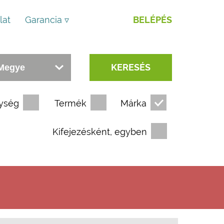
lat
Garancia ▿
BELÉPÉS
KERESÉS
ység
Termék
Márka
Kifejezésként, egyben