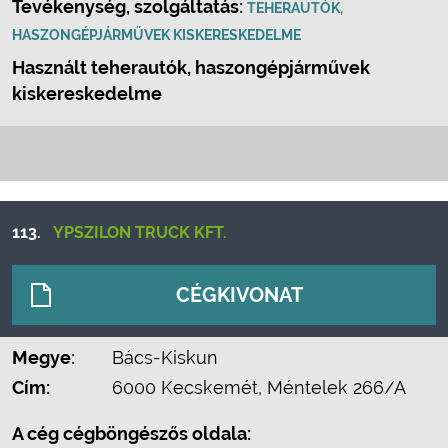
Tevékenység, szolgáltatás:
TEHERAUTÓK,
HASZONGÉPJÁRMŰVEK KISKERESKEDELME
Használt teherautók, haszongépjárművek
kiskereskedelme
113.
YPSZILON TRUCK KFT.
CÉGKIVONAT
Megye:
Bács-Kiskun
Cím:
6000 Kecskemét, Méntelek 266/A
A cég cégböngészős oldala: