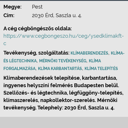
Megye:
Pest
Cím:
2030 Érd, Saszla u. 4.
A cég cégböngészős oldala:
https://www.cegbongeszo.hu/ceg/ysedklimakft-
c
Tevékenység, szolgáltatás:
,
KLÍMABERENDEZÉS
KLÍMA-
,
,
ÉS LÉGTECHNIKA
MÉRNÖKI TEVÉKENYSÉG
KLÍMA
,
,
FORGALMAZÁSA
KLÍMA KARBANTARTÁS
KLÍMA TELEPÍTÉS
Klímaberendezések telepítése, karbantartása,
ingyenes helyszíni felmérés Budapesten belül.
Szellőzés- és légtechnika, légfüggöny-telepítés,
klímaszerelés, napkollektor-szerelés. Mérnöki
tevékenység. Telephely: 2030 Érd, Saszla u. 4.