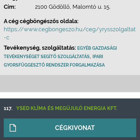
Cím:
2100 Gödöllő, Malomtó u. 15.
A cég cégböngészős oldala:
https://www.cegbongeszo.hu/ceg/yrysszolgaltat
-c
Tevékenység, szolgáltatás:
EGYÉB GAZDASÁGI
,
TEVÉKENYSÉGET SEGÍTŐ SZOLGÁLTATÁS
IPARI
GYORSFÜGGESZTŐ RENDSZER FORGALMAZÁSA
117.
YSED KLÍMA ÉS MEGÚJULÓ ENERGIA KFT.
CÉGKIVONAT