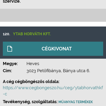
szervize.
120.
YTAB HORVÁTH KFT.
CÉGKIVONAT
Megye:
Heves
Cím:
3023 Petőfibánya, Bánya utca 6.
A cég cégböngészős oldala:
https://www.cegbongeszo.hu/ceg/ytabhorvathkf
-c
Tevékenység, szolgáltatás:
MŰANYAG TERMÉKEK