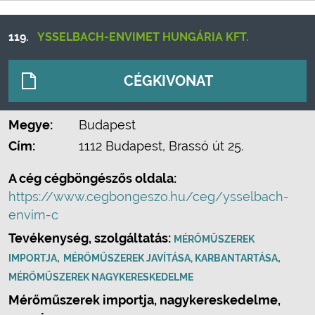
119.
YSSELBACH-ENVIMET HUNGÁRIA KFT.
CÉGKIVONAT
Megye:
Budapest
Cím:
1112 Budapest, Brassó út 25.
A cég cégböngészős oldala:
https://www.cegbongeszo.hu/ceg/ysselbach-
envim-c
Tevékenység, szolgáltatás:
MÉRŐMŰSZEREK
,
,
IMPORTJA
MÉRŐMŰSZEREK JAVÍTÁSA, KARBANTARTÁSA
MÉRŐMŰSZEREK NAGYKERESKEDELME
Mérőműszerek importja, nagykereskedelme,