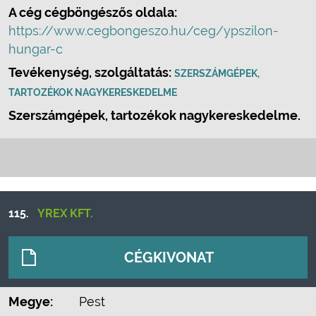
A cég cégböngészős oldala:
https://www.cegbongeszo.hu/ceg/ypszilon-
hungar-c
Tevékenység, szolgáltatás:
SZERSZÁMGÉPEK,
TARTOZÉKOK NAGYKERESKEDELME
Szerszámgépek, tartozékok nagykereskedelme.
115.
YREX KFT.
CÉGKIVONAT
Megye:
Pest