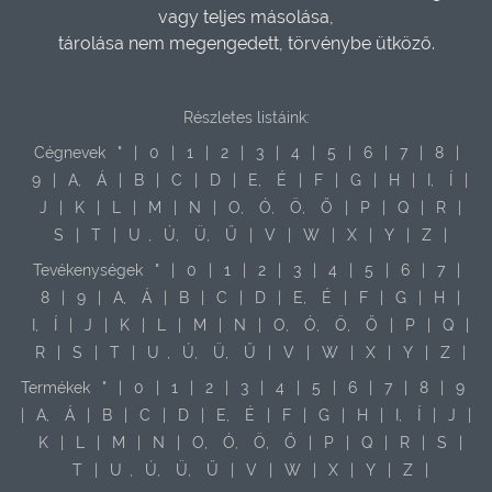
vagy teljes másolása,
tárolása nem megengedett, törvénybe ütköző.
Részletes listáink:
Cégnevek
"
|
0
|
1
|
2
|
3
|
4
|
5
|
6
|
7
|
8
|
9
|
A,
Á
|
B
|
C
|
D
|
E,
É
|
F
|
G
|
H
|
I,
Í
|
J
|
K
|
L
|
M
|
N
|
O,
Ó,
Ö,
Ő
|
P
|
Q
|
R
|
S
|
T
|
U
,
Ú,
Ü,
Ű
|
V
|
W
|
X
|
Y
|
Z
|
Tevékenységek
"
|
0
|
1
|
2
|
3
|
4
|
5
|
6
|
7
|
8
|
9
|
A,
Á
|
B
|
C
|
D
|
E,
É
|
F
|
G
|
H
|
I,
Í
|
J
|
K
|
L
|
M
|
N
|
O,
Ó,
Ö,
Ő
|
P
|
Q
|
R
|
S
|
T
|
U
,
Ú,
Ü,
Ű
|
V
|
W
|
X
|
Y
|
Z
|
Termékek
"
|
0
|
1
|
2
|
3
|
4
|
5
|
6
|
7
|
8
|
9
|
A,
Á
|
B
|
C
|
D
|
E,
É
|
F
|
G
|
H
|
I,
Í
|
J
|
K
|
L
|
M
|
N
|
O,
Ó,
Ö,
Ő
|
P
|
Q
|
R
|
S
|
T
|
U
,
Ú,
Ü,
Ű
|
V
|
W
|
X
|
Y
|
Z
|