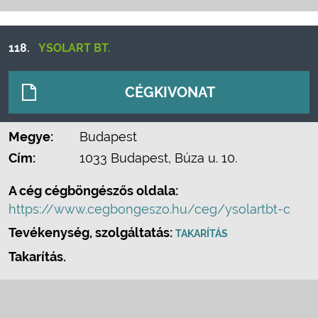
118.
YSOLART BT.
CÉGKIVONAT
Megye:
Budapest
Cím:
1033 Budapest, Búza u. 10.
A cég cégböngészős oldala:
https://www.cegbongeszo.hu/ceg/ysolartbt-c
Tevékenység, szolgáltatás:
TAKARÍTÁS
Takarítás.