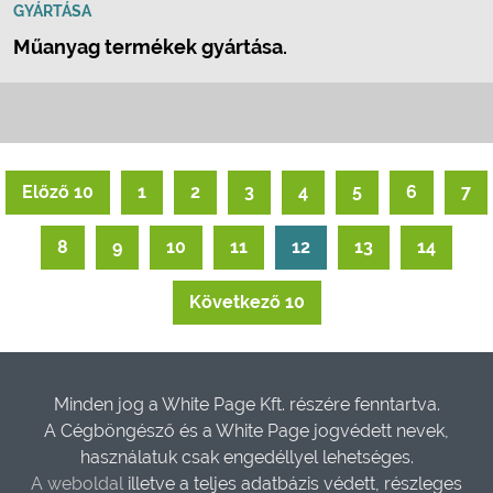
GYÁRTÁSA
Műanyag termékek gyártása.
Előző 10
1
2
3
4
5
6
7
8
9
10
11
12
13
14
Következő 10
Minden jog a White Page Kft. részére fenntartva.
A Cégböngésző és a White Page jogvédett nevek,
használatuk csak engedéllyel lehetséges.
A weboldal
illetve a teljes adatbázis védett, részleges