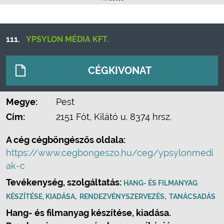
111.
YPSYLON MÉDIA KFT.
CÉGKIVONAT
Megye:
Pest
Cím:
2151 Fót, Kilátó u. 8374 hrsz.
A cég cégböngészős oldala:
https://www.cegbongeszo.hu/ceg/ypsylonmedi
ak-c
Tevékenység, szolgáltatás:
HANG- ÉS FILMANYAG
,
,
KÉSZÍTÉSE, KIADÁSA
RENDEZVÉNYSZERVEZÉS
TANÁCSADÁS
Hang- és filmanyag készítése, kiadása.