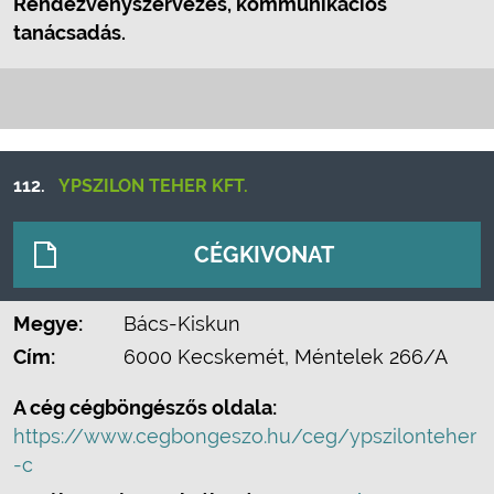
Rendezvényszervezés, kommunikációs
tanácsadás.
112.
YPSZILON TEHER KFT.
CÉGKIVONAT
Megye:
Bács-Kiskun
Cím:
6000 Kecskemét, Méntelek 266/A
A cég cégböngészős oldala:
https://www.cegbongeszo.hu/ceg/ypszilonteher
-c