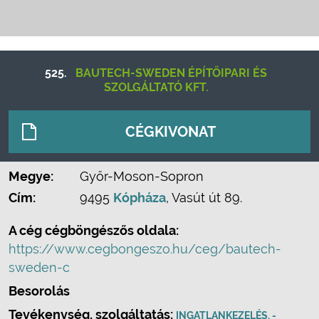
525.
BAUTECH-SWEDEN ÉPÍTŐIPARI ÉS
SZOLGÁLTATÓ KFT.
CÉGKIVONAT
Megye:
Győr-Moson-Sopron
Cím:
9495
Kópháza
, Vasút út 89.
A cég cégböngészős oldala:
https://www.cegbongeszo.hu/ceg/bautech-
sweden-c
Besorolás
Tevékenység, szolgáltatás:
INGATLANKEZELÉS, -