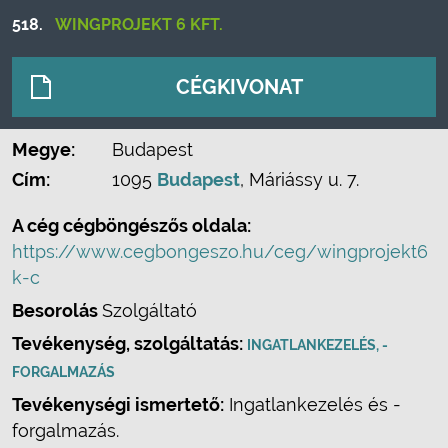
518.
WINGPROJEKT 6 KFT.
CÉGKIVONAT
Megye:
Budapest
Cím:
1095
Budapest
, Máriássy u. 7.
A cég cégböngészős oldala:
https://www.cegbongeszo.hu/ceg/wingprojekt6
k-c
Besorolás
Szolgáltató
Tevékenység, szolgáltatás:
INGATLANKEZELÉS, -
FORGALMAZÁS
Tevékenységi ismertető:
Ingatlankezelés és -
forgalmazás.