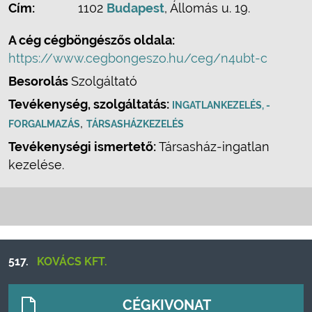
Cím:
1102
Budapest
, Állomás u. 19.
A cég cégböngészős oldala:
https://www.cegbongeszo.hu/ceg/n4ubt-c
Besorolás
Szolgáltató
Tevékenység, szolgáltatás:
INGATLANKEZELÉS, -
,
FORGALMAZÁS
TÁRSASHÁZKEZELÉS
Tevékenységi ismertető:
Társasház-ingatlan
kezelése.
517.
KOVÁCS KFT.
CÉGKIVONAT