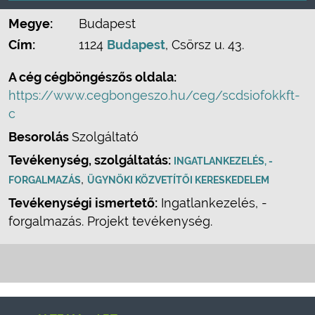
Megye:
Budapest
Cím:
1124
Budapest
, Csörsz u. 43.
A cég cégböngészős oldala:
https://www.cegbongeszo.hu/ceg/scdsiofokkft-
c
Besorolás
Szolgáltató
Tevékenység, szolgáltatás:
INGATLANKEZELÉS, -
,
FORGALMAZÁS
ÜGYNÖKI KÖZVETÍTŐI KERESKEDELEM
Tevékenységi ismertető:
Ingatlankezelés, -
forgalmazás. Projekt tevékenység.