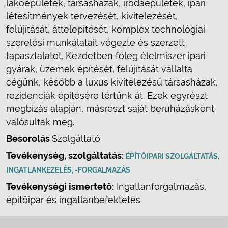
lakóépületek, társasházak, irodaépületek, ipari
létesítmények tervezését, kivitelezését,
felújítását, áttelepítését, komplex technológiai
szerelési munkálatait végezte és szerzett
tapasztalatot. Kezdetben főleg élelmiszer ipari
gyárak, üzemek építését, felújítását vállalta
cégünk, később a luxus kivitelezésű társasházak,
rezidenciák építésére tértünk át. Ezek egyrészt
megbízás alapján, másrészt saját beruházásként
valósultak meg.
Besorolás
Szolgáltató
Tevékenység, szolgáltatás:
,
ÉPÍTŐIPARI SZOLGÁLTATÁS
INGATLANKEZELÉS, -FORGALMAZÁS
Tevékenységi ismertető:
Ingatlanforgalmazás,
építőipar és ingatlanbefektetés.