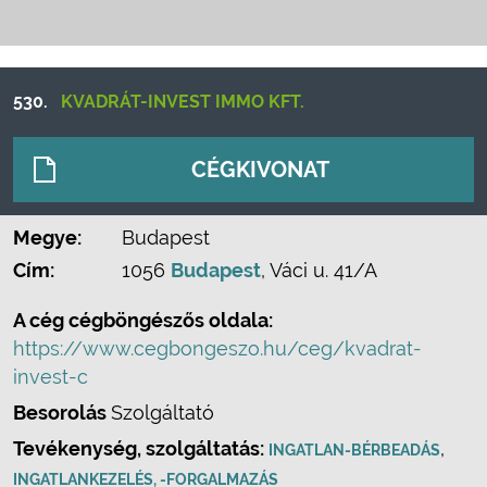
530.
KVADRÁT-INVEST IMMO KFT.
CÉGKIVONAT
Megye:
Budapest
Cím:
1056
Budapest
, Váci u. 41/A
A cég cégböngészős oldala:
https://www.cegbongeszo.hu/ceg/kvadrat-
invest-c
Besorolás
Szolgáltató
Tevékenység, szolgáltatás:
,
INGATLAN-BÉRBEADÁS
INGATLANKEZELÉS, -FORGALMAZÁS