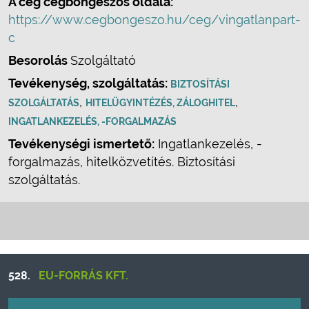
A cég cégböngészős oldala:
https://www.cegbongeszo.hu/ceg/vingatlanpart-
c
Besorolás
Szolgáltató
Tevékenység, szolgáltatás:
BIZTOSÍTÁSI
,
,
SZOLGÁLTATÁS
HITELÜGYINTÉZÉS, ZÁLOGHITEL
INGATLANKEZELÉS, -FORGALMAZÁS
Tevékenységi ismertető:
Ingatlankezelés, -
forgalmazás, hitelközvetítés. Biztosítási
szolgáltatás.
528.
EU-FORRÁS KFT.