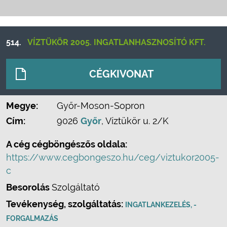
514.
VÍZTÜKÖR 2005. INGATLANHASZNOSÍTÓ KFT.
CÉGKIVONAT
Megye:
Győr-Moson-Sopron
Cím:
9026
Győr
, Víztükör u. 2/K
A cég cégböngészős oldala:
https://www.cegbongeszo.hu/ceg/viztukor2005-
c
Besorolás
Szolgáltató
Tevékenység, szolgáltatás:
INGATLANKEZELÉS, -
FORGALMAZÁS