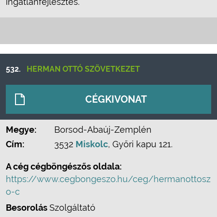
ingatlanfejlesztés.
532.
HERMAN OTTÓ SZÖVETKEZET
CÉGKIVONAT
Megye:
Borsod-Abaúj-Zemplén
Cím:
3532
Miskolc
, Győri kapu 121.
A cég cégböngészős oldala:
https://www.cegbongeszo.hu/ceg/hermanottosz
o-c
Besorolás
Szolgáltató