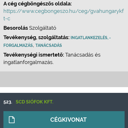
A cég cégböngészős oldala:
https://www.cegbongeszo.hu/ceg/gvahungarykf
t-c
Besorolás
Szolgáltató
Tevékenység, szolgáltatás:
INGATLANKEZELÉS, -
,
FORGALMAZÁS
TANÁCSADÁS
Tevékenységi ismertető:
Tanácsadás és
ingatlanforgalmazás.
523.
SCD SIÓFOK KFT.
CÉGKIVONAT