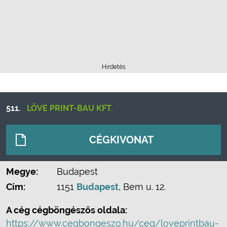
Hirdetés
511.
LŐVE PRINT-BAU KFT.
CÉGKIVONAT
Megye:
Budapest
Cím:
1151
Budapest
, Bem u. 12.
A cég cégböngészős oldala:
https://www.cegbongeszo.hu/ceg/loveprintbau-