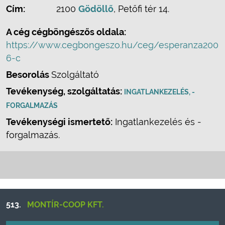
Cím:
2100
Gödöllő
, Petőfi tér 14.
A cég cégböngészős oldala:
https://www.cegbongeszo.hu/ceg/esperanza200
6-c
Besorolás
Szolgáltató
Tevékenység, szolgáltatás:
INGATLANKEZELÉS, -
FORGALMAZÁS
Tevékenységi ismertető:
Ingatlankezelés és -
forgalmazás.
513.
MONTÍR-COOP KFT.