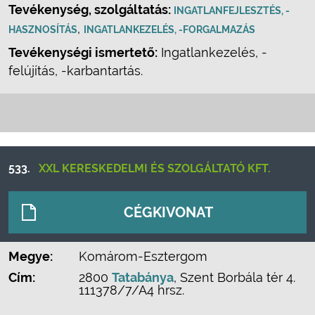
Tevékenység, szolgáltatás:
INGATLANFEJLESZTÉS, -
,
HASZNOSÍTÁS
INGATLANKEZELÉS, -FORGALMAZÁS
Tevékenységi ismertető:
Ingatlankezelés, -
felújítás, -karbantartás.
533.
XXL KERESKEDELMI ÉS SZOLGÁLTATÓ KFT.
CÉGKIVONAT
Megye:
Komárom-Esztergom
Cím:
2800
Tatabánya
, Szent Borbála tér 4.
111378/7/A4 hrsz.