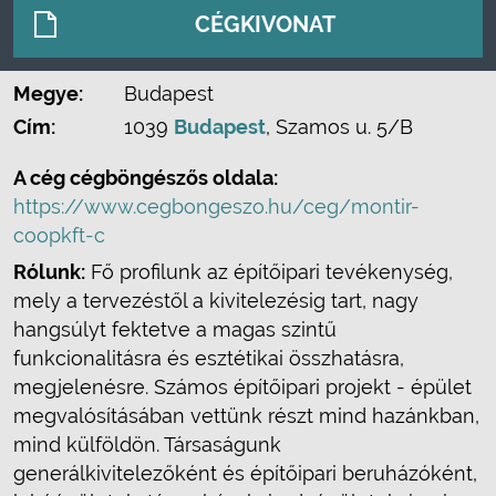
CÉGKIVONAT
Megye:
Budapest
Cím:
1039
Budapest
, Szamos u. 5/B
A cég cégböngészős oldala:
https://www.cegbongeszo.hu/ceg/montir-
coopkft-c
Rólunk:
Fő profilunk az építőipari tevékenység,
mely a tervezéstől a kivitelezésig tart, nagy
hangsúlyt fektetve a magas szintű
funkcionalitásra és esztétikai összhatásra,
megjelenésre. Számos építőipari projekt - épület
megvalósításában vettünk részt mind hazánkban,
mind külföldön. Társaságunk
generálkivitelezőként és építőipari beruházóként,