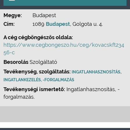
Megye:
Budapest
Cím:
1089
Budapest
, Golgota u. 4.
A cég cégböngészős oldala:
https://www.cegbongeszo.hu/ceg/kovacskft234
56-c
Besorolás
Szolgáltató
Tevékenység, szolgáltatás:
,
INGATLANHASZNOSÍTÁS
INGATLANKEZELÉS, -FORGALMAZÁS
Tevékenységi ismertető:
Ingatlanhasznosítás, -
forgalmazás.