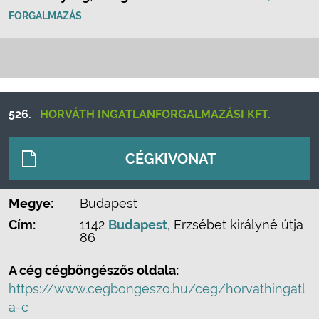
FORGALMAZÁS
526.
HORVÁTH INGATLANFORGALMAZÁSI KFT.
CÉGKIVONAT
Megye:
Budapest
Cím:
1142
Budapest
, Erzsébet királyné útja
86
A cég cégböngészős oldala:
https://www.cegbongeszo.hu/ceg/horvathingatl
a-c