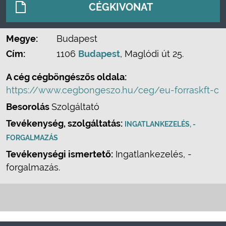
CÉGKIVONAT
Megye:
Budapest
Cím:
1106
Budapest
, Maglódi út 25.
A cég cégböngészős oldala:
https://www.cegbongeszo.hu/ceg/eu-forraskft-c
Besorolás
Szolgáltató
Tevékenység, szolgáltatás:
INGATLANKEZELÉS, -
FORGALMAZÁS
Tevékenységi ismertető:
Ingatlankezelés, -
forgalmazás.