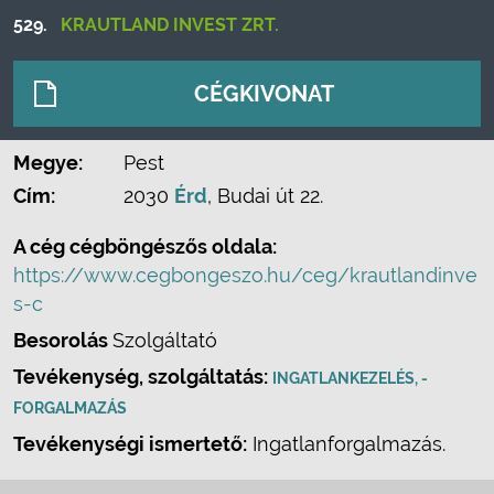
529.
KRAUTLAND INVEST ZRT.
CÉGKIVONAT
Megye:
Pest
Cím:
2030
Érd
, Budai út 22.
A cég cégböngészős oldala:
https://www.cegbongeszo.hu/ceg/krautlandinve
s-c
Besorolás
Szolgáltató
Tevékenység, szolgáltatás:
INGATLANKEZELÉS, -
FORGALMAZÁS
Tevékenységi ismertető:
Ingatlanforgalmazás.