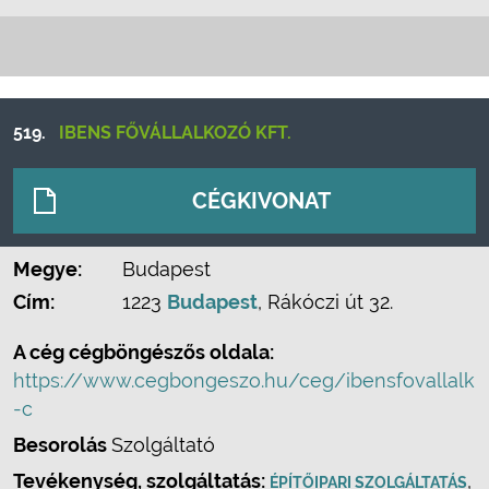
519.
IBENS FŐVÁLLALKOZÓ KFT.
CÉGKIVONAT
Megye:
Budapest
Cím:
1223
Budapest
, Rákóczi út 32.
A cég cégböngészős oldala:
https://www.cegbongeszo.hu/ceg/ibensfovallalk
-c
Besorolás
Szolgáltató
Tevékenység, szolgáltatás:
,
ÉPÍTŐIPARI SZOLGÁLTATÁS