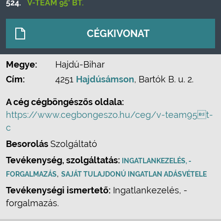
524.
V-TEAM 95' BT.
CÉGKIVONAT
Megye:
Hajdú-Bihar
Cím:
4251
Hajdúsámson
, Bartók B. u. 2.
A cég cégböngészős oldala:
https://www.cegbongeszo.hu/ceg/v-team95t-
c
Besorolás
Szolgáltató
Tevékenység, szolgáltatás:
INGATLANKEZELÉS, -
,
FORGALMAZÁS
SAJÁT TULAJDONÚ INGATLAN ADÁSVÉTELE
Tevékenységi ismertető:
Ingatlankezelés, -
forgalmazás.