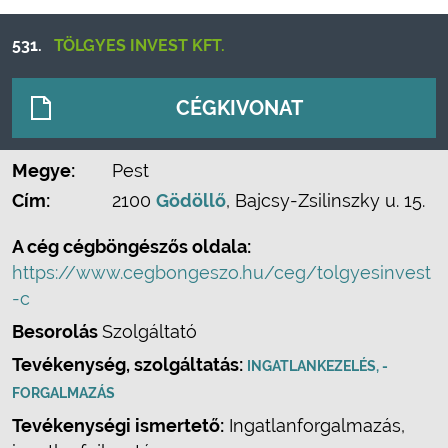
531.
TÖLGYES INVEST KFT.
CÉGKIVONAT
Megye:
Pest
Cím:
2100
Gödöllő
, Bajcsy-Zsilinszky u. 15.
A cég cégböngészős oldala:
https://www.cegbongeszo.hu/ceg/tolgyesinvest
-c
Besorolás
Szolgáltató
Tevékenység, szolgáltatás:
INGATLANKEZELÉS, -
FORGALMAZÁS
Tevékenységi ismertető:
Ingatlanforgalmazás,