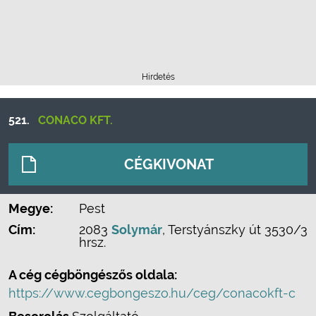
Hirdetés
521.
CONACO KFT.
CÉGKIVONAT
Megye:
Pest
Cím:
2083
Solymár
, Terstyánszky út 3530/3
hrsz.
A cég cégböngészős oldala:
https://www.cegbongeszo.hu/ceg/conacokft-c