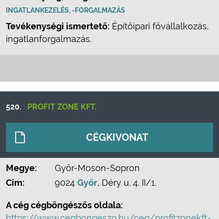
INGATLANKEZELÉS, -FORGALMAZÁS
Tevékenységi ismertető:
Építőipari fővállalkozás,
ingatlanforgalmazás.
520.
PROFIT ZONE KFT.
CÉGKIVONAT
Megye:
Győr-Moson-Sopron
Cím:
9024
Győr
, Déry u. 4. II/1.
A cég cégböngészős oldala:
https://www.cegbongeszo.hu/ceg/profitzonekft-