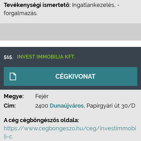
Tevékenységi ismertető:
Ingatlankezelés, -
forgalmazás.
515.
INVEST IMMOBILIA KFT.
CÉGKIVONAT
Megye:
Fejér
Cím:
2400
Dunaújváros
, Papírgyári út 30/D
A cég cégböngészős oldala:
https://www.cegbongeszo.hu/ceg/investimmobi
li-c