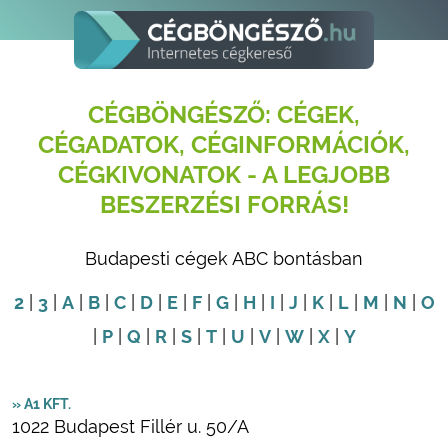
CÉGBÖNGÉSZŐ: CÉGEK,
CÉGADATOK, CÉGINFORMÁCIÓK,
CÉGKIVONATOK - A LEGJOBB
BESZERZÉSI FORRÁS!
Budapesti cégek ABC bontásban
2
|
3
|
A
|
B
|
C
|
D
|
E
|
F
|
G
|
H
|
I
|
J
|
K
|
L
|
M
|
N
|
O
|
P
|
Q
|
R
|
S
|
T
|
U
|
V
|
W
|
X
|
Y
» A1 KFT.
1022 Budapest Fillér u. 50/A