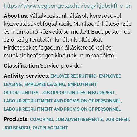
https://www.cegbongeszo.hu/ceg/itjobskft-c-en
About us:
Vállalkozásunk állások keresésével,
közvetítésével foglalkozik. Munkaerő-kölcsönzés
és munkaerő közvetítése mellett Budapesten és
az ország területén kínálunk állásokat.
Hírdetéseket fogadunk álláskeresőktől és
munkalehetőséget kínálunk munkaadóktól.
Classification
Service provider
Activity, services:
,
EMLOYEE RECRUITING
EMPLOYEE
,
,
LEASING
EMPLOYEE LEASING
EMPLOYMENT
,
,
OPPORTUNITIES
JOB OPPORTUNITIES IN BUDAPEST
,
LABOUR RECRUITMENT AND PROVISION OF PERSONNEL
LABOUR RECRUITMENT AND PROVISION OF PERSONNEL
Products:
,
,
,
COACHING
JOB ADVERTISEMENTS
JOB OFFER
,
JOB SEARCH
OUTPLACEMENT