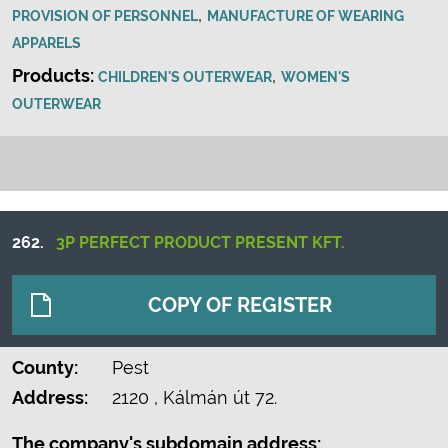
,
PROVISION OF PERSONNEL
MANUFACTURE OF WEARING
APPARELS
Products:
,
CHILDREN'S OUTERWEAR
WOMEN'S
OUTERWEAR
262.
3P PERFECT PRODUCT PRESENT KFT.
COPY OF REGISTER
County:
Pest
Address:
2120
, Kálmán út 72.
The company's subdomain address: