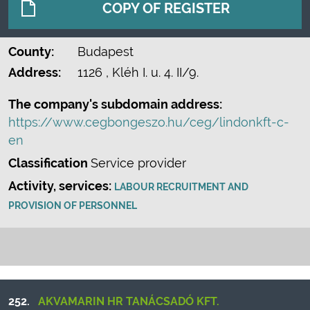
COPY OF REGISTER
County:
Budapest
Address:
1126
, Kléh I. u. 4. II/9.
The company's subdomain address:
https://www.cegbongeszo.hu/ceg/lindonkft-c-
en
Classification
Service provider
Activity, services:
LABOUR RECRUITMENT AND
PROVISION OF PERSONNEL
252.
AKVAMARIN HR TANÁCSADÓ KFT.