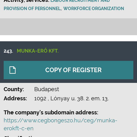
LABOUR RECRUITMENT AND
,
PROVISION OF PERSONNEL
WORKFORCE ORGANIZATION
243.
MUNKA-ERŐ KFT.
COPY OF REGISTER
County:
Budapest
Address:
1092
, Lónyay u. 38. 2. em. 13.
The company's subdomain address:
https://www.cegbongeszo.hu/ceg/munka-
erokft-c-en