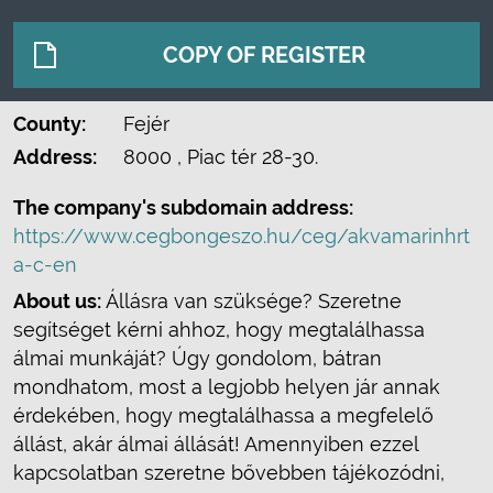
COPY OF REGISTER
County:
Fejér
Address:
8000
, Piac tér 28-30.
The company's subdomain address:
https://www.cegbongeszo.hu/ceg/akvamarinhrt
a-c-en
About us:
Állásra van szüksége? Szeretne
segítséget kérni ahhoz, hogy megtalálhassa
álmai munkáját? Úgy gondolom, bátran
mondhatom, most a legjobb helyen jár annak
érdekében, hogy megtalálhassa a megfelelő
állást, akár álmai állását! Amennyiben ezzel
kapcsolatban szeretne bővebben tájékozódni,