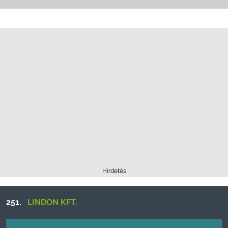
Hirdetés
251.
LINDON KFT.