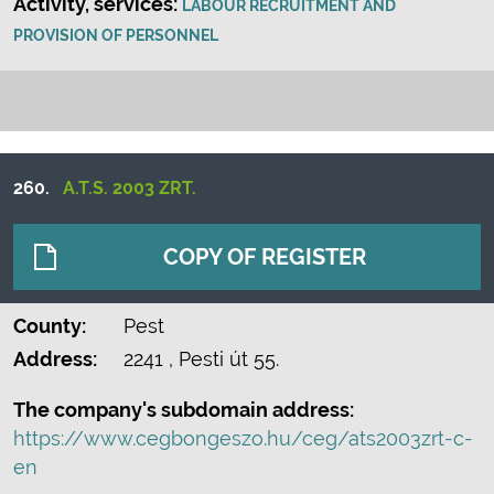
Activity, services:
LABOUR RECRUITMENT AND
PROVISION OF PERSONNEL
260.
A.T.S. 2003 ZRT.
COPY OF REGISTER
County:
Pest
Address:
2241
, Pesti út 55.
The company's subdomain address:
https://www.cegbongeszo.hu/ceg/ats2003zrt-c-
en