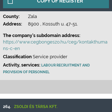
COPY OF REGISTER
County:
Zala
Address:
8900
, Kossuth u. 47-51.
The company's subdomain address:
https://www.cegbongeszo.hu/ceg/kontakthuma
ns-c-en
Classification
Service provider
Activity, services:
LABOUR RECRUITMENT AND
PROVISION OF PERSONNEL
264.
ZSOLDI ÉS TÁRSA KFT.