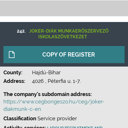
242.
JOKER-DIÁK MUNKAERŐSZERVEZŐ
ISKOLASZÖVETKEZET
COPY OF REGISTER
County:
Hajdú-Bihar
Address:
4026
, Péterfia u. 1-7.
The company's subdomain address:
https://www.cegbongeszo.hu/ceg/joker-
diakmunk-c-en
Classification
Service provider
Activity, services: