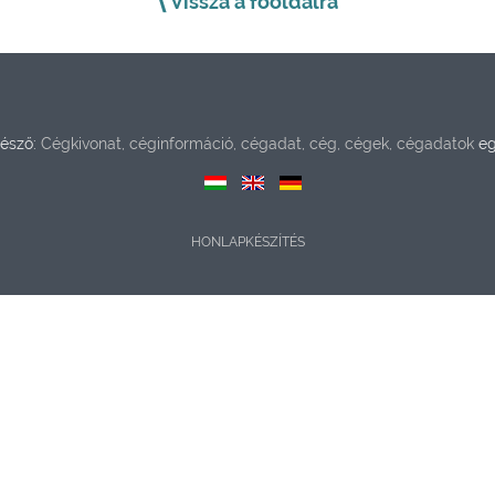
Vissza a főoldalra
észő:
Cégkivonat, céginformáció, cégadat, cég, cégek, cégadatok
eg
HONLAPKÉSZÍTÉS