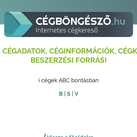
 CÉGADATOK, CÉGINFORMÁCIÓK, CÉGK
BESZERZÉSI FORRÁS!
i cégek ABC bontásban
B
|
S
|
V
⟨