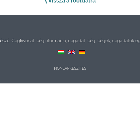
Vissza a főoldalra
észő:
Cégkivonat, céginformáció, cégadat, cég, cégek, cégadatok
eg
HONLAPKÉSZÍTÉS