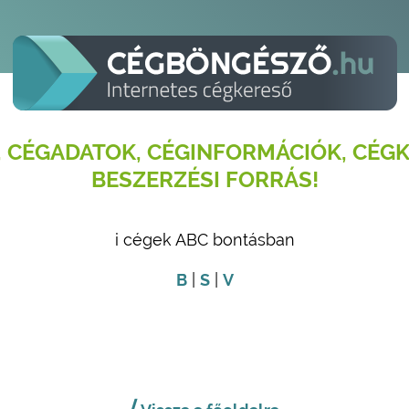
 CÉGADATOK, CÉGINFORMÁCIÓK, CÉGK
BESZERZÉSI FORRÁS!
i cégek ABC bontásban
B
|
S
|
V
⟨