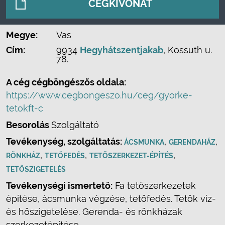
CÉGKIVONAT
Megye:
Vas
Cím:
9934
Hegyhátszentjakab
, Kossuth u.
78.
A cég cégböngészős oldala:
https://www.cegbongeszo.hu/ceg/gyorke-
tetokft-c
Besorolás
Szolgáltató
Tevékenység, szolgáltatás:
,
,
ÁCSMUNKA
GERENDAHÁZ
,
,
,
RÖNKHÁZ
TETŐFEDÉS
TETŐSZERKEZET-ÉPÍTÉS
TETŐSZIGETELÉS
Tevékenységi ismertető:
Fa tetőszerkezetek
építése, ácsmunka végzése, tetőfedés. Tetők víz-
és hőszigetelése. Gerenda- és rönkházak
szerkezetépítése.