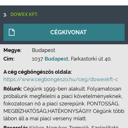
3.
DOWEX KFT.
CÉGKIVONAT
Megye:
Budapest
Cím:
1037
Budapest
, Farkastorki út 40.
A cég cégböngészős oldala:
https://www.cegbongeszo.hu/ceg/dowexkft-c
Rólunk:
Cégünk 1999-ben alakult. Folyamatosan
próbálunk megfelelni a piaci követelményeknek,
fokozatosan nő a piaci szerepünk. PONTOSSÁG,
MEGBÍZHATÓSÁG,HATÉKONYSÁG!!!! Cégünk több
lábon áll a mai piaci verseny miatt.
Besorolás
Kisker, Nagyker, Termelő, Szolgáltató