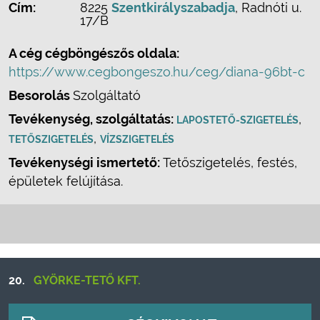
Cím:
8225
Szentkirályszabadja
, Radnóti u.
17/B
A cég cégböngészős oldala:
https://www.cegbongeszo.hu/ceg/diana-96bt-c
Besorolás
Szolgáltató
Tevékenység, szolgáltatás:
,
LAPOSTETŐ-SZIGETELÉS
,
TETŐSZIGETELÉS
VÍZSZIGETELÉS
Tevékenységi ismertető:
Tetőszigetelés, festés,
épületek felújítása.
20.
GYÖRKE-TETŐ KFT.