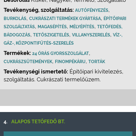
Tevékenység, szolgáltatás:
,
AUTÓFÉNYEZÉS
,
,
BURKOLÁS
CUKRÁSZATI TERMÉKEK GYÁRTÁSA
ÉPÍTŐIPARI
,
,
,
SZOLGÁLTATÁS
MAGASÉPÍTÉS
MÉLYÉPÍTÉS
TETŐFEDÉS,
,
,
,
BÁDOGOZÁS
TETŐSZIGETELÉS
VILLANYSZERELÉS
VÍZ-,
GÁZ-, KÖZPONTIFŰTÉS-SZERELÉS
Termékek:
,
24 ÓRÁS GYORSSZOLGÁLAT
,
,
CUKRÁSZSÜTEMÉNYEK
FINOMPÉKÁRU
TORTÁK
Tevékenységi ismertető:
Építőipari kivitelezés,
szolgáltatás. Cukrászati termelőüzem.
4.
ALAPOS TETŐFEDŐ BT.