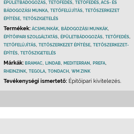
,
,
ÉPÜLETBÁDOGOZÁS
TETŐFEDÉS
TETŐFEDÉS, ÁCS- ÉS
,
,
BÁDOGOZÁSI MUNKA
TETŐFELÚJÍTÁS
TETŐSZERKEZET
,
ÉPÍTÉSE
TETŐSZIGETELÉS
Termékek:
,
,
ÁCSMUNKÁK
BÁDOGOZÁSI MUNKÁK
,
,
,
ÉPÍTŐIPARI SZOLGÁLTATÁS
ÉPÜLETBÁDOGOZÁS
TETŐFEDÉS
,
,
TETŐFELÚJÍTÁS
TETŐSZERKEZET ÉPÍTÉSE
TETŐSZERKEZET-
,
ÉPÍTÉS
TETŐSZIGETELÉS
Márkák:
,
,
,
,
BRAMAC
LINDAB
MEDITERRAN
PREFA
,
,
,
RHEINZINK
TEGOLA
TONDACH
WM ZINK
Tevékenységi ismertető:
Építőipari kivitelezés.