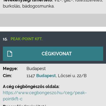
burkolás, bádogosmunka.
15.
PEAK-POINT KFT.
CÉGKIVONAT
Megye:
Budapest
Cím:
1147
Budapest
, Lőcsei u. 22/B
A cég cégböngészős oldala:
https://www.cegbongeszo.hu/ceg/peak-
pointkft-c