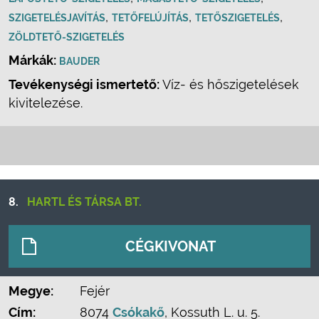
,
,
,
SZIGETELÉSJAVÍTÁS
TETŐFELÚJÍTÁS
TETŐSZIGETELÉS
ZÖLDTETŐ-SZIGETELÉS
Márkák:
BAUDER
Tevékenységi ismertető:
Víz- és hőszigetelések
kivitelezése.
8.
HARTL ÉS TÁRSA BT.
CÉGKIVONAT
Megye:
Fejér
Cím:
8074
Csókakő
, Kossuth L. u. 5.