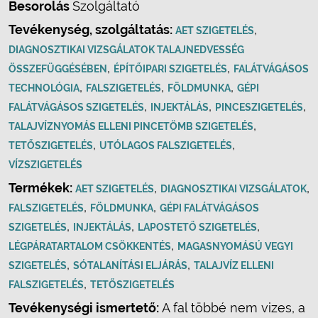
Besorolás
Szolgáltató
Tevékenység, szolgáltatás:
,
AET SZIGETELÉS
DIAGNOSZTIKAI VIZSGÁLATOK TALAJNEDVESSÉG
,
,
ÖSSZEFÜGGÉSÉBEN
ÉPÍTŐIPARI SZIGETELÉS
FALÁTVÁGÁSOS
,
,
,
TECHNOLÓGIA
FALSZIGETELÉS
FÖLDMUNKA
GÉPI
,
,
,
FALÁTVÁGÁSOS SZIGETELÉS
INJEKTÁLÁS
PINCESZIGETELÉS
,
TALAJVÍZNYOMÁS ELLENI PINCETÖMB SZIGETELÉS
,
,
TETŐSZIGETELÉS
UTÓLAGOS FALSZIGETELÉS
VÍZSZIGETELÉS
Termékek:
,
,
AET SZIGETELÉS
DIAGNOSZTIKAI VIZSGÁLATOK
,
,
FALSZIGETELÉS
FÖLDMUNKA
GÉPI FALÁTVÁGÁSOS
,
,
,
SZIGETELÉS
INJEKTÁLÁS
LAPOSTETŐ SZIGETELÉS
,
LÉGPÁRATARTALOM CSÖKKENTÉS
MAGASNYOMÁSÚ VEGYI
,
,
SZIGETELÉS
SÓTALANÍTÁSI ELJÁRÁS
TALAJVÍZ ELLENI
,
FALSZIGETELÉS
TETŐSZIGETELÉS
Tevékenységi ismertető:
A fal többé nem vizes, a