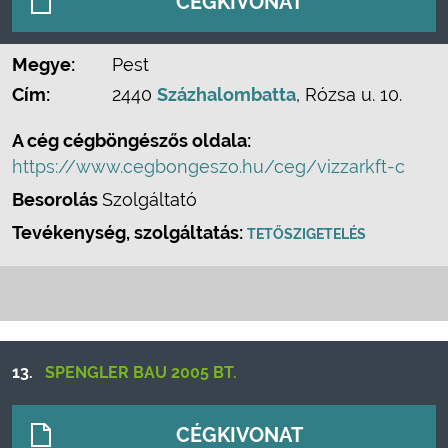
CÉGKIVONAT
Megye:
Pest
Cím:
2440
Százhalombatta
, Rózsa u. 10.
A cég cégböngészős oldala:
https://www.cegbongeszo.hu/ceg/vizzarkft-c
Besorolás
Szolgáltató
Tevékenység, szolgáltatás:
TETŐSZIGETELÉS
13.
SPENGLER BAU 2005 BT.
CÉGKIVONAT