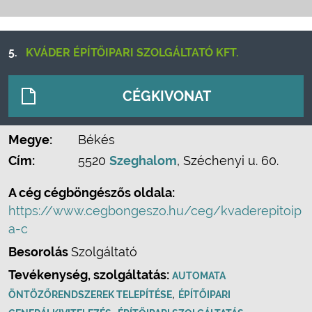
5.
KVÁDER ÉPÍTŐIPARI SZOLGÁLTATÓ KFT.
CÉGKIVONAT
Megye:
Békés
Cím:
5520
Szeghalom
, Széchenyi u. 60.
A cég cégböngészős oldala:
https://www.cegbongeszo.hu/ceg/kvaderepitoip
a-c
Besorolás
Szolgáltató
Tevékenység, szolgáltatás:
AUTOMATA
,
ÖNTÖZŐRENDSZEREK TELEPÍTÉSE
ÉPÍTŐIPARI