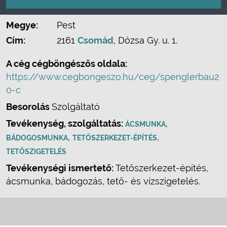
Megye:
Pest
Cím:
2161
Csomád
, Dózsa Gy. u. 1.
A cég cégböngészős oldala:
https://www.cegbongeszo.hu/ceg/spenglerbau2
0-c
Besorolás
Szolgáltató
Tevékenység, szolgáltatás:
,
ÁCSMUNKA
,
,
BÁDOGOSMUNKA
TETŐSZERKEZET-ÉPÍTÉS
TETŐSZIGETELÉS
Tevékenységi ismertető:
Tetőszerkezet-építés,
ácsmunka, bádogozás, tető- és vízszigetelés.