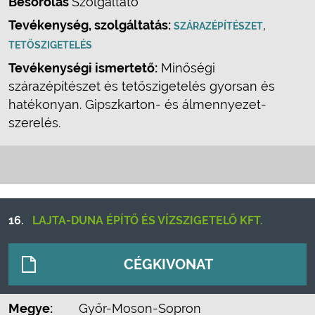
Besorolás
Szolgáltató
Tevékenység, szolgáltatás:
,
SZÁRAZÉPÍTÉSZET
TETŐSZIGETELÉS
Tevékenységi ismertető:
Minőségi
szárazépítészet és tetőszigetelés gyorsan és
hatékonyan. Gipszkarton- és álmennyezet-
szerelés.
16.
LAJTA-DUNA ÉPÍTŐ ÉS VÍZSZIGETELŐ KFT.
CÉGKIVONAT
Megye:
Győr-Moson-Sopron