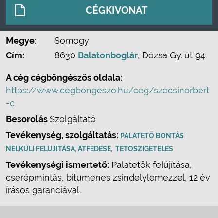
CÉGKIVONAT
Megye:
Somogy
Cím:
8630
Balatonboglár
, Dózsa Gy. út 94.
A cég cégböngészős oldala:
https://www.cegbongeszo.hu/ceg/szecsinorbert
-c
Besorolás
Szolgáltató
Tevékenység, szolgáltatás:
PALATETŐ BONTÁS
,
NÉLKÜLI FELÚJÍTÁSA, ÁTFEDÉSE
TETŐSZIGETELÉS
Tevékenységi ismertető:
Palatetők felújítása,
cserépmintás, bitumenes zsindelylemezzel, 12 év
írásos garanciával.