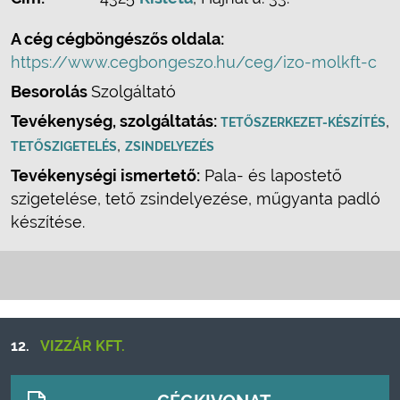
A cég cégböngészős oldala:
https://www.cegbongeszo.hu/ceg/izo-molkft-c
Besorolás
Szolgáltató
Tevékenység, szolgáltatás:
,
TETŐSZERKEZET-KÉSZÍTÉS
,
TETŐSZIGETELÉS
ZSINDELYEZÉS
Tevékenységi ismertető:
Pala- és lapostető
szigetelése, tető zsindelyezése, műgyanta padló
készítése.
12.
VIZZÁR KFT.