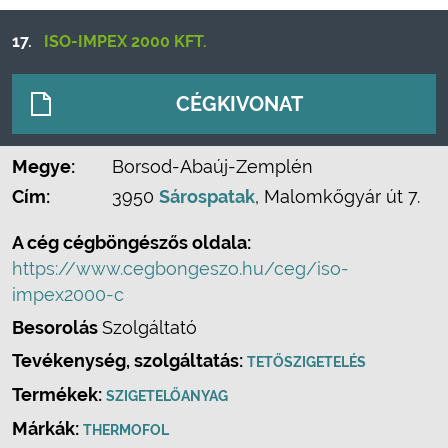
17.
ISO-IMPEX 2000 KFT.
CÉGKIVONAT
Megye:
Borsod-Abaúj-Zemplén
Cím:
3950
Sárospatak
, Malomkőgyár út 7.
A cég cégböngészős oldala:
https://www.cegbongeszo.hu/ceg/iso-
impex2000-c
Besorolás
Szolgáltató
Tevékenység, szolgáltatás:
TETŐSZIGETELÉS
Termékek:
SZIGETELŐANYAG
Márkák:
THERMOFOL