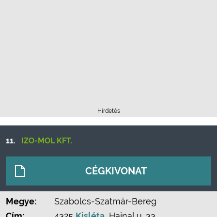
Hirdetés
11.
IZO-MOL KFT.
CÉGKIVONAT
Megye:
Szabolcs-Szatmár-Bereg
Cím:
4325
Kisléta
, Hajnal u. 33.