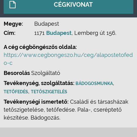
CÉGKIVONAT
Megye:
Budapest
Cím:
1171
Budapest
, Lemberg út 156.
A cég cégböngészős oldala:
https://www.cegbongeszo.hu/ceg/alapostetofed
o-c
Besorolás
Szolgáltató
Tevékenység, szolgáltatás:
,
BÁDOGOSMUNKA
,
TETŐFEDÉS
TETŐSZIGETELÉS
Tevékenységi ismertető:
Családi és társasházak
tetőszigetelése, tetőfedése. Pala-, cseréptető
készítése. Bádogozás.