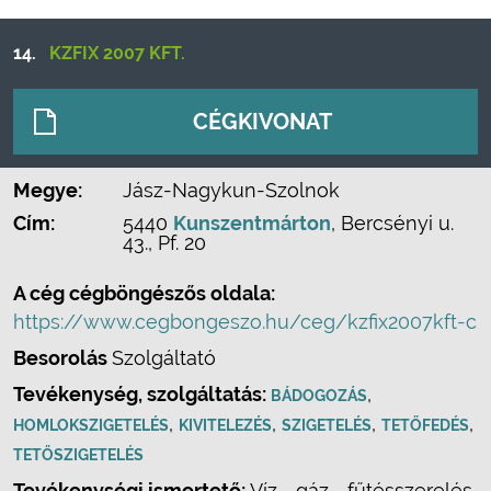
14.
KZFIX 2007 KFT.
CÉGKIVONAT
Megye:
Jász-Nagykun-Szolnok
Cím:
5440
Kunszentmárton
, Bercsényi u.
43., Pf. 20
A cég cégböngészős oldala:
https://www.cegbongeszo.hu/ceg/kzfix2007kft-c
Besorolás
Szolgáltató
Tevékenység, szolgáltatás:
,
BÁDOGOZÁS
,
,
,
,
HOMLOKSZIGETELÉS
KIVITELEZÉS
SZIGETELÉS
TETŐFEDÉS
TETŐSZIGETELÉS
Tevékenységi ismertető:
Víz-, gáz-, fűtésszerelés,