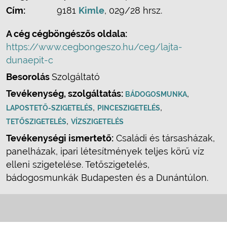
Cím:
9181
Kimle
, 029/28 hrsz.
A cég cégböngészős oldala:
https://www.cegbongeszo.hu/ceg/lajta-
dunaepit-c
Besorolás
Szolgáltató
Tevékenység, szolgáltatás:
,
BÁDOGOSMUNKA
,
,
LAPOSTETŐ-SZIGETELÉS
PINCESZIGETELÉS
,
TETŐSZIGETELÉS
VÍZSZIGETELÉS
Tevékenységi ismertető:
Családi és társasházak,
panelházak, ipari létesítmények teljes körű víz
elleni szigetelése. Tetőszigetelés,
bádogosmunkák Budapesten és a Dunántúlon.