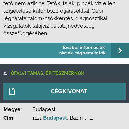
tető nem ázik be. Tetők, falak, pincék víz elleni
szigetelése különböző eljárásokkal. Gépi
légpáratartalom-csökkentés, diagnosztikai
vizsgálatok talajvíz és talajnedvesség
összefüggésében.
További információk,
akciók, cégbemutatók
2.
ÓFALVI TAMÁS, ÉPÍTÉSZMÉRNÖK
CÉGKIVONAT
Megye:
Budapest
Cím:
1121
Budapest
, Bazin u. 1.