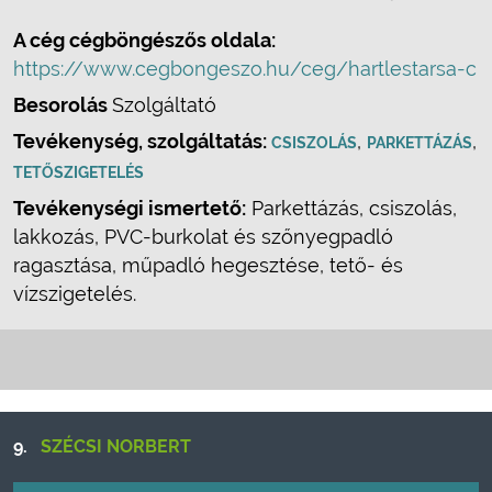
A cég cégböngészős oldala:
https://www.cegbongeszo.hu/ceg/hartlestarsa-c
Besorolás
Szolgáltató
Tevékenység, szolgáltatás:
,
,
CSISZOLÁS
PARKETTÁZÁS
TETŐSZIGETELÉS
Tevékenységi ismertető:
Parkettázás, csiszolás,
lakkozás, PVC-burkolat és szőnyegpadló
ragasztása, műpadló hegesztése, tető- és
vízszigetelés.
9.
SZÉCSI NORBERT