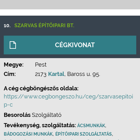
10.
SZARVAS ÉPÍTŐIPARI BT.
CÉGKIVONAT
Megye:
Pest
Cím:
2173
Kartal
, Baross u. 95.
A cég cégböngészős oldala:
https://www.cegbongeszo.hu/ceg/szarvasepitoi
p-c
Besorolás
Szolgáltató
Tevékenység, szolgáltatás:
,
ÁCSMUNKÁK
,
,
BÁDOGOZÁSI MUNKÁK
ÉPÍTŐIPARI SZOLGÁLTATÁS