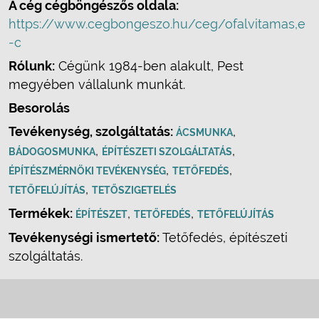
A cég cégböngészős oldala:
https://www.cegbongeszo.hu/ceg/ofalvitamas,e
-c
Rólunk:
Cégünk 1984-ben alakult, Pest
megyében vállalunk munkát.
Besorolás
Tevékenység, szolgáltatás:
,
ÁCSMUNKA
,
,
BÁDOGOSMUNKA
ÉPÍTÉSZETI SZOLGÁLTATÁS
,
,
ÉPÍTÉSZMÉRNÖKI TEVÉKENYSÉG
TETŐFEDÉS
,
TETŐFELÚJÍTÁS
TETŐSZIGETELÉS
Termékek:
,
,
ÉPÍTÉSZET
TETŐFEDÉS
TETŐFELÚJÍTÁS
Tevékenységi ismertető:
Tetőfedés, építészeti
szolgáltatás.