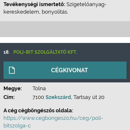
Tevékenységi ismertető:
Szigetelőanyag-
kereskedelem, bonyolítás.
18.
POLI-BIT SZOLGÁLTATÓ KFT.
CÉGKIVONAT
Megye:
Tolna
Cím:
7100
Szekszárd
, Tartsay út 20
A cég cégböngészős oldala:
https://www.cegbongeszo.hu/ceg/poli-
bitszolga-c