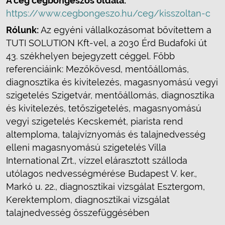
A cég cégböngészős oldala:
https://www.cegbongeszo.hu/ceg/kisszoltan-c
Rólunk:
Az egyéni vállalkozásomat bővítettem a
TUTI SOLUTION Kft-vel, a 2030 Érd Budafoki út
43. székhelyen bejegyzett céggel. Főbb
referenciáink: Mezőkövesd, mentőállomás,
diagnosztika és kivitelezés, magasnyomású vegyi
szigetelés Szigetvár, mentőállomás, diagnosztika
és kivitelezés, tetőszigetelés, magasnyomású
vegyi szigetelés Kecskemét, piarista rend
altemploma, talajvíznyomás és talajnedvesség
elleni magasnyomású szigetelés Villa
International Zrt., vízzel elárasztott szálloda
utólagos nedvességmérése Budapest V. ker.,
Markó u. 22., diagnosztikai vizsgálat Esztergom,
Kerektemplom, diagnosztikai vizsgálat
talajnedvesség összefüggésében