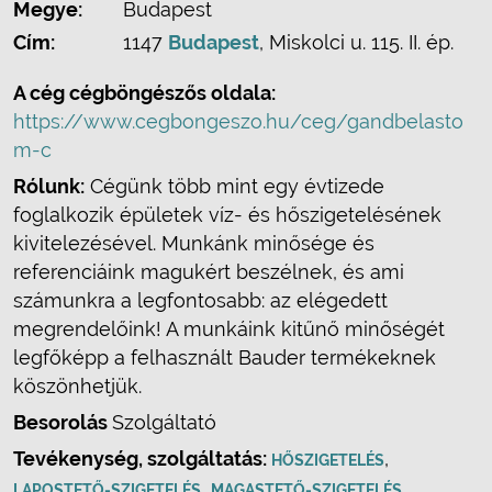
Megye:
Budapest
Cím:
1147
Budapest
, Miskolci u. 115. II. ép.
A cég cégböngészős oldala:
https://www.cegbongeszo.hu/ceg/gandbelasto
m-c
Rólunk:
Cégünk több mint egy évtizede
foglalkozik épületek víz- és hőszigetelésének
kivitelezésével. Munkánk minősége és
referenciáink magukért beszélnek, és ami
számunkra a legfontosabb: az elégedett
megrendelőink! A munkáink kitűnő minőségét
legfőképp a felhasznált Bauder termékeknek
köszönhetjük.
Besorolás
Szolgáltató
Tevékenység, szolgáltatás:
,
HŐSZIGETELÉS
,
,
LAPOSTETŐ-SZIGETELÉS
MAGASTETŐ-SZIGETELÉS