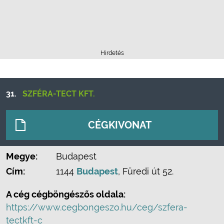
Hirdetés
31.
SZFÉRA-TECT KFT.
CÉGKIVONAT
Megye:
Budapest
Cím:
1144
Budapest
, Füredi út 52.
A cég cégböngészős oldala:
https://www.cegbongeszo.hu/ceg/szfera-
tectkft-c