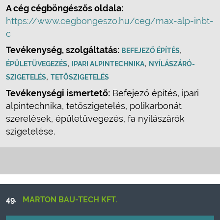
A cég cégböngészős oldala:
https://www.cegbongeszo.hu/ceg/max-alp-inbt-
c
Tevékenység, szolgáltatás:
,
BEFEJEZŐ ÉPÍTÉS
,
,
ÉPÜLETÜVEGEZÉS
IPARI ALPINTECHNIKA
NYÍLÁSZÁRÓ-
,
SZIGETELÉS
TETŐSZIGETELÉS
Tevékenységi ismertető:
Befejező építés, ipari
alpintechnika, tetőszigetelés, polikarbonát
szerelések, épületüvegezés, fa nyílászárók
szigetelése.
49.
MARTON BAU-TECH KFT.