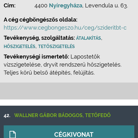
Cím:
4400
Nyíregyháza
, Levendula u. 63.
A cég cégböngészős oldala:
https://www.cegbongeszo.hu/ceg/szideritbt-c
Tevékenység, szolgáltatás:
,
ÁTALAKÍTÁS
,
HŐSZIGETELÉS
TETŐSZIGETELÉS
Tevékenységi ismertető:
Lapostetők
vízszigetelése, dryvit rendszerű hőszigetelés.
Teljes körű belső átépítés, felújítás.
42.
WALLNER GÁBOR BÁDOGOS, TETŐFEDŐ
CÉGKIVONAT