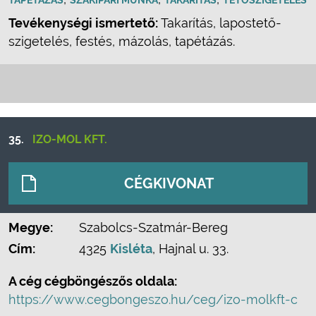
TAPÉTÁZÁS
SZAKIPARI MUNKA
TAKARÍTÁS
TETŐSZIGETELÉS
Tevékenységi ismertető:
Takarítás, lapostető-
szigetelés, festés, mázolás, tapétázás.
35.
IZO-MOL KFT.
CÉGKIVONAT
Megye:
Szabolcs-Szatmár-Bereg
Cím:
4325
Kisléta
, Hajnal u. 33.
A cég cégböngészős oldala:
https://www.cegbongeszo.hu/ceg/izo-molkft-c