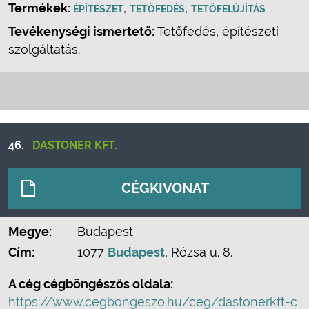
Termékek:
,
,
ÉPÍTÉSZET
TETŐFEDÉS
TETŐFELÚJÍTÁS
Tevékenységi ismertető:
Tetőfedés, építészeti
szolgáltatás.
46.
DASTONER KFT.
CÉGKIVONAT
Megye:
Budapest
Cím:
1077
Budapest
, Rózsa u. 8.
A cég cégböngészős oldala:
https://www.cegbongeszo.hu/ceg/dastonerkft-c