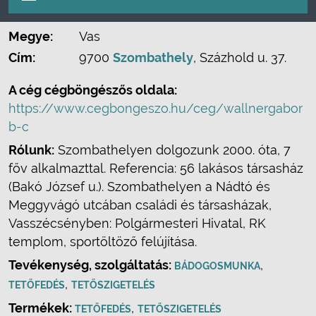
Megye:
Vas
Cím:
9700
Szombathely
, Százhold u. 37.
A cég cégböngészős oldala:
https://www.cegbongeszo.hu/ceg/wallnergabor
b-c
Rólunk:
Szombathelyen dolgozunk 2000. óta, 7
főv alkalmazttal. Referencia: 56 lakásos társasház
(Bakó József u.). Szombathelyen a Nádtó és
Meggyvágó utcában családi és társasházak,
Vasszécsényben: Polgármesteri Hivatal, RK
templom, sportöltöző felújítása.
Tevékenység, szolgáltatás:
,
BÁDOGOSMUNKA
,
TETŐFEDÉS
TETŐSZIGETELÉS
Termékek:
,
TETŐFEDÉS
TETŐSZIGETELÉS