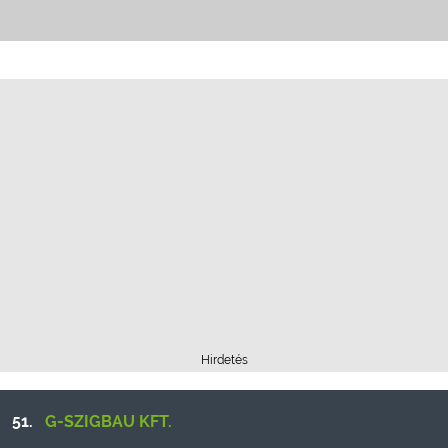
Hirdetés
51.
G-SZIGBAU KFT.