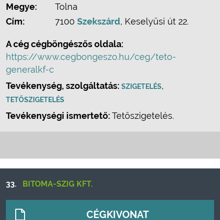
Megye:
Tolna
Cím:
7100
Szekszárd
, Keselyűsi út 22.
A cég cégböngészős oldala:
https://www.cegbongeszo.hu/ceg/teto-
generalkf-c
Tevékenység, szolgáltatás:
,
SZIGETELÉS
TETŐSZIGETELÉS
Tevékenységi ismertető:
Tetőszigetelés.
33.
BITOMA-SZIG KFT.
CÉGKIVONAT