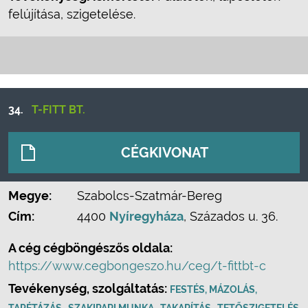
felújítása, szigetelése.
34.
T-FITT BT.
CÉGKIVONAT
Megye:
Szabolcs-Szatmár-Bereg
Cím:
4400
Nyíregyháza
, Százados u. 36.
A cég cégböngészős oldala:
https://www.cegbongeszo.hu/ceg/t-fittbt-c
Tevékenység, szolgáltatás:
FESTÉS, MÁZOLÁS,
,
,
,