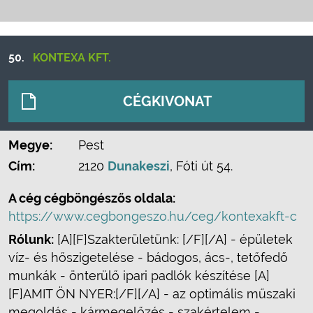
50.
KONTEXA KFT.
CÉGKIVONAT
Megye:
Pest
Cím:
2120
Dunakeszi
, Fóti út 54.
A cég cégböngészős oldala:
https://www.cegbongeszo.hu/ceg/kontexakft-c
Rólunk:
[A][F]Szakterületünk: [/F][/A] - épületek
víz- és hőszigetelése - bádogos, ács-, tetőfedő
munkák - önterülő ipari padlók készítése [A]
[F]AMIT ÖN NYER:[/F][/A] - az optimális műszaki
megoldás - kármegelőzés - szakértelem -