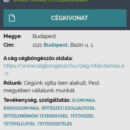
CÉGKIVONAT
Megye:
Budapest
Cím:
1121
Budapest
, Bazin u. 1.
A cég cégböngészős oldala:
https://www.cegbongeszo.hu/ceg/ofalvitamas,e
-c
Rólunk:
Cégünk 1984-ben alakult, Pest
megyében vállalunk munkát.
Tevékenység, szolgáltatás:
,
ÁCSMUNKA
,
,
BÁDOGOSMUNKA
ÉPÍTÉSZETI SZOLGÁLTATÁS
,
,
ÉPÍTÉSZMÉRNÖKI TEVÉKENYSÉG
TETŐFEDÉS
,
TETŐFELÚJÍTÁS
TETŐSZIGETELÉS