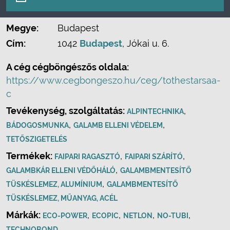
Megye:
Budapest
Cím:
1042
Budapest
, Jókai u. 6.
A cég cégböngészős oldala:
https://www.cegbongeszo.hu/ceg/tothestarsaa-
c
Tevékenység, szolgáltatás:
,
ALPINTECHNIKA
,
,
BÁDOGOSMUNKA
GALAMB ELLENI VÉDELEM
TETŐSZIGETELÉS
Termékek:
,
,
FAIPARI RAGASZTÓ
FAIPARI SZÁRÍTÓ
,
GALAMBKÁR ELLENI VÉDŐHÁLÓ
GALAMBMENTESÍTŐ
,
TÜSKÉSLEMEZ, ALUMÍNIUM
GALAMBMENTESÍTŐ
TÜSKÉSLEMEZ, MŰANYAG, ACÉL
Márkák:
,
,
,
,
ECO-POWER
ECOPIC
NETLON
NO-TUBI
TECHNOBOND