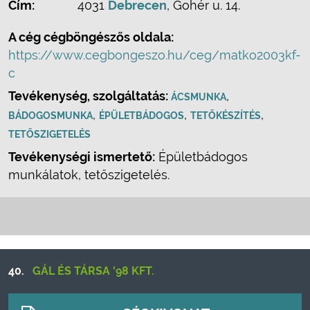
Cím:
4031
Debrecen
, Gohér u. 14.
A cég cégböngészős oldala:
https://www.cegbongeszo.hu/ceg/matko2003kf-
c
Tevékenység, szolgáltatás:
,
ÁCSMUNKA
,
,
,
BÁDOGOSMUNKA
ÉPÜLETBÁDOGOS
TETŐKÉSZÍTÉS
TETŐSZIGETELÉS
Tevékenységi ismertető:
Épületbádogos
munkálatok, tetőszigetelés.
40.
GÁL ÉS TÁRSA '98 KFT.