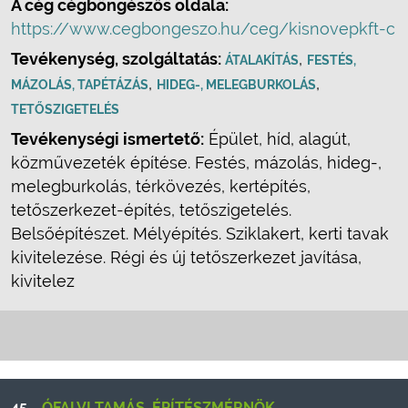
A cég cégböngészős oldala:
https://www.cegbongeszo.hu/ceg/kisnovepkft-c
Tevékenység, szolgáltatás:
,
ÁTALAKÍTÁS
FESTÉS,
,
,
MÁZOLÁS, TAPÉTÁZÁS
HIDEG-, MELEGBURKOLÁS
TETŐSZIGETELÉS
Tevékenységi ismertető:
Épület, híd, alagút,
közművezeték építése. Festés, mázolás, hideg-,
melegburkolás, térkövezés, kertépítés,
tetőszerkezet-építés, tetőszigetelés.
Belsőépítészet. Mélyépítés. Sziklakert, kerti tavak
kivitelezése. Régi és új tetőszerkezet javítása,
kivitelez
45.
ÓFALVI TAMÁS, ÉPÍTÉSZMÉRNÖK