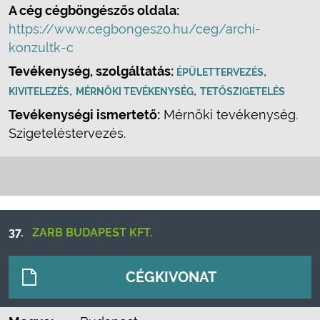
A cég cégböngészős oldala:
https://www.cegbongeszo.hu/ceg/archi-
konzultk-c
Tevékenység, szolgáltatás:
,
ÉPÜLETTERVEZÉS
,
,
KIVITELEZÉS
MÉRNÖKI TEVÉKENYSÉG
TETŐSZIGETELÉS
Tevékenységi ismertető:
Mérnöki tevékenység.
Szigeteléstervezés.
37.
ZARB BUDAPEST KFT.
CÉGKIVONAT