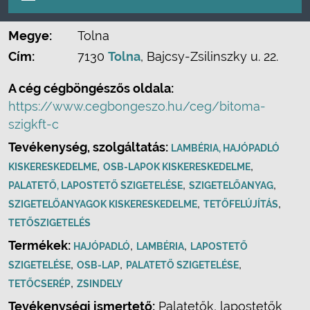
Megye:
Tolna
Cím:
7130
Tolna
, Bajcsy-Zsilinszky u. 22.
A cég cégböngészős oldala:
https://www.cegbongeszo.hu/ceg/bitoma-
szigkft-c
Tevékenység, szolgáltatás:
LAMBÉRIA, HAJÓPADLÓ
,
,
KISKERESKEDELME
OSB-LAPOK KISKERESKEDELME
,
,
PALATETŐ, LAPOSTETŐ SZIGETELÉSE
SZIGETELŐANYAG
,
,
SZIGETELŐANYAGOK KISKERESKEDELME
TETŐFELÚJÍTÁS
TETŐSZIGETELÉS
Termékek:
,
,
HAJÓPADLÓ
LAMBÉRIA
LAPOSTETŐ
,
,
,
SZIGETELÉSE
OSB-LAP
PALATETŐ SZIGETELÉSE
,
TETŐCSERÉP
ZSINDELY
Tevékenységi ismertető:
Palatetők, lapostetők