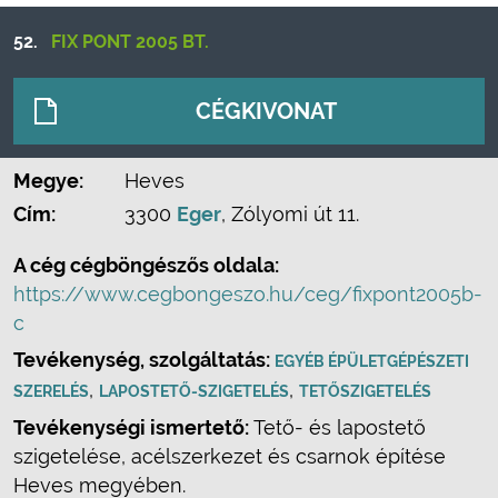
52.
FIX PONT 2005 BT.
CÉGKIVONAT
Megye:
Heves
Cím:
3300
Eger
, Zólyomi út 11.
A cég cégböngészős oldala:
https://www.cegbongeszo.hu/ceg/fixpont2005b-
c
Tevékenység, szolgáltatás:
EGYÉB ÉPÜLETGÉPÉSZETI
,
,
SZERELÉS
LAPOSTETŐ-SZIGETELÉS
TETŐSZIGETELÉS
Tevékenységi ismertető:
Tető- és lapostető
szigetelése, acélszerkezet és csarnok építése
Heves megyében.