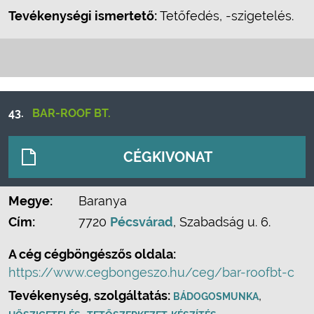
Tevékenységi ismertető:
Tetőfedés, -szigetelés.
43.
BAR-ROOF BT.
CÉGKIVONAT
Megye:
Baranya
Cím:
7720
Pécsvárad
, Szabadság u. 6.
A cég cégböngészős oldala:
https://www.cegbongeszo.hu/ceg/bar-roofbt-c
Tevékenység, szolgáltatás:
,
BÁDOGOSMUNKA