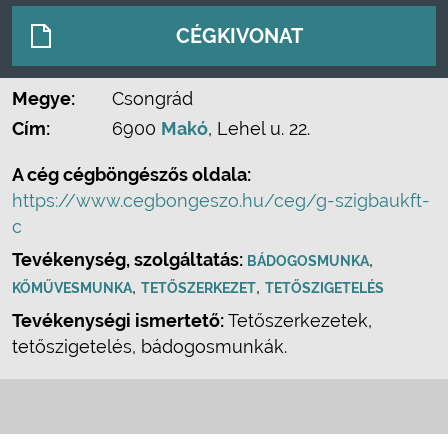
CÉGKIVONAT
Megye:
Csongrád
Cím:
6900
Makó
, Lehel u. 22.
A cég cégböngészős oldala:
https://www.cegbongeszo.hu/ceg/g-szigbaukft-
c
Tevékenység, szolgáltatás:
,
BÁDOGOSMUNKA
,
,
KŐMŰVESMUNKA
TETŐSZERKEZET
TETŐSZIGETELÉS
Tevékenységi ismertető:
Tetőszerkezetek,
tetőszigetelés, bádogosmunkák.