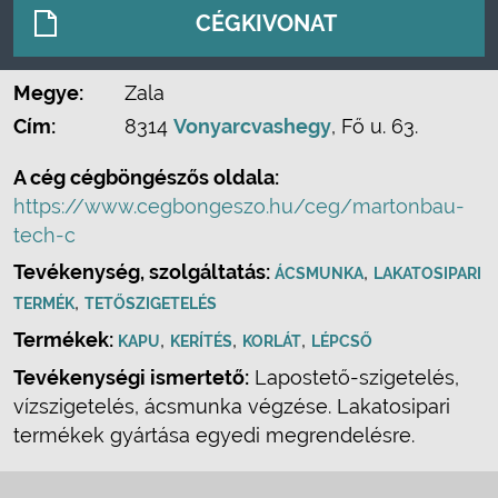
CÉGKIVONAT
Megye:
Zala
Cím:
8314
Vonyarcvashegy
, Fő u. 63.
A cég cégböngészős oldala:
https://www.cegbongeszo.hu/ceg/martonbau-
tech-c
Tevékenység, szolgáltatás:
,
ÁCSMUNKA
LAKATOSIPARI
,
TERMÉK
TETŐSZIGETELÉS
Termékek:
,
,
,
KAPU
KERÍTÉS
KORLÁT
LÉPCSŐ
Tevékenységi ismertető:
Lapostető-szigetelés,
vízszigetelés, ácsmunka végzése. Lakatosipari
termékek gyártása egyedi megrendelésre.