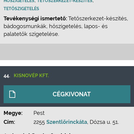
,
,
HŐSZIGETELÉS
TETŐSZERKEZET-KÉSZÍTÉS
TETŐSZIGETELÉS
Tevékenységi ismertető:
Tetőszerkezet-készítés,
bádogosmunkák, hőszigetelés, lapos- és
palatetők szigetelése.
44.
KISNOVÉP KFT.
CÉGKIVONAT
Megye:
Pest
Cím:
2255
Szentlőrinckáta
, Dózsa u. 51.