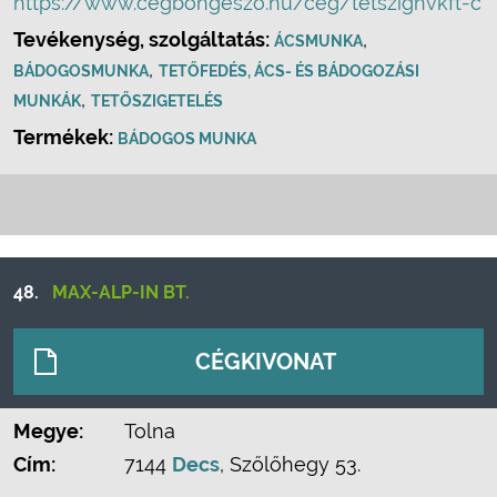
https://www.cegbongeszo.hu/ceg/tetszignvkft-c
Tevékenység, szolgáltatás:
,
ÁCSMUNKA
,
BÁDOGOSMUNKA
TETŐFEDÉS, ÁCS- ÉS BÁDOGOZÁSI
,
MUNKÁK
TETŐSZIGETELÉS
Termékek:
BÁDOGOS MUNKA
48.
MAX-ALP-IN BT.
CÉGKIVONAT
Megye:
Tolna
Cím:
7144
Decs
, Szőlőhegy 53.