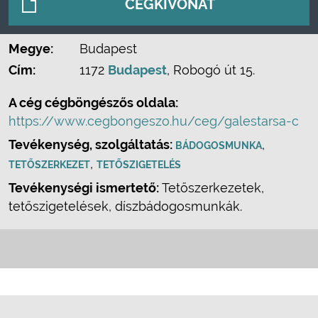
CÉGKIVONAT
Megye:
Budapest
Cím:
1172
Budapest
, Robogó út 15.
A cég cégböngészős oldala:
https://www.cegbongeszo.hu/ceg/galestarsa-c
Tevékenység, szolgáltatás:
,
BÁDOGOSMUNKA
,
TETŐSZERKEZET
TETŐSZIGETELÉS
Tevékenységi ismertető:
Tetőszerkezetek,
tetőszigetelések, díszbádogosmunkák.