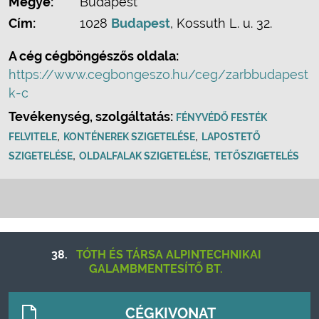
Megye:
Budapest
Cím:
1028
Budapest
, Kossuth L. u. 32.
A cég cégböngészős oldala:
https://www.cegbongeszo.hu/ceg/zarbbudapest
k-c
Tevékenység, szolgáltatás:
FÉNYVÉDŐ FESTÉK
,
,
FELVITELE
KONTÉNEREK SZIGETELÉSE
LAPOSTETŐ
,
,
SZIGETELÉSE
OLDALFALAK SZIGETELÉSE
TETŐSZIGETELÉS
38.
TÓTH ÉS TÁRSA ALPINTECHNIKAI
GALAMBMENTESÍTŐ BT.
CÉGKIVONAT