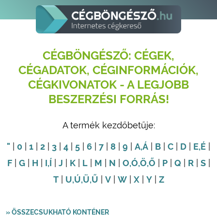
CÉGBÖNGÉSZŐ: CÉGEK,
CÉGADATOK, CÉGINFORMÁCIÓK,
CÉGKIVONATOK - A LEGJOBB
BESZERZÉSI FORRÁS!
A termék kezdőbetűje:
"
|
0
|
1
|
2
|
3
|
4
|
5
|
6
|
7
|
8
|
9
|
A
,Á
|
B
|
C
|
D
|
E
,É
|
F
|
G
|
H
|
I
,Í
|
J
|
K
|
L
|
M
|
N
|
O
,Ó
,Ö
,Ő
|
P
|
Q
|
R
|
S
|
T
|
U
,Ú
,Ü
,Ű
|
V
|
W
|
X
|
Y
|
Z
» ÖSSZECSUKHATÓ KONTÉNER