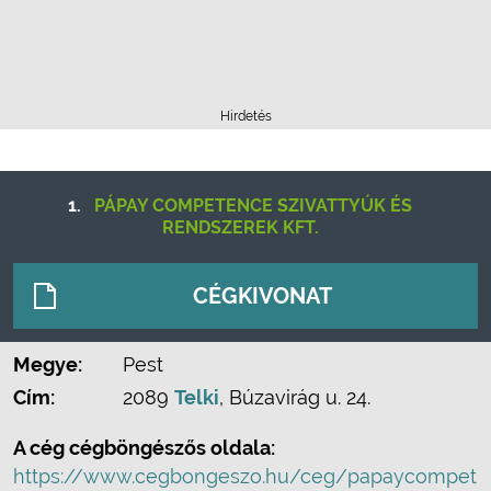
Hirdetés
1.
PÁPAY COMPETENCE SZIVATTYÚK ÉS
RENDSZEREK KFT.
CÉGKIVONAT
Megye:
Pest
Cím:
2089
Telki
, Búzavirág u. 24.
A cég cégböngészős oldala:
https://www.cegbongeszo.hu/ceg/papaycompet