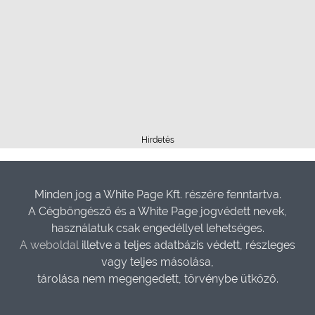
Hirdetés
Minden jog a White Page Kft. részére fenntartva.
A Cégböngésző és a White Page jogvédett nevek,
használatuk csak engedéllyel lehetséges.
A weboldal
illetve a teljes adatbázis védett, részleges
vagy teljes másolása,
tárolása nem megengedett, törvénybe ütköző.