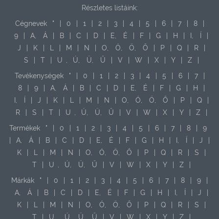
Részletes listáink:
Cégnevek
"
|
0
|
1
|
2
|
3
|
4
|
5
|
6
|
7
|
8
|
9
|
A,
Á
|
B
|
C
|
D
|
E,
É
|
F
|
G
|
H
|
I,
Í
|
J
|
K
|
L
|
M
|
N
|
O,
Ó,
Ö,
Ő
|
P
|
Q
|
R
|
S
|
T
|
U
,
Ú,
Ü,
Ű
|
V
|
W
|
X
|
Y
|
Z
|
Tevékenységek
"
|
0
|
1
|
2
|
3
|
4
|
5
|
6
|
7
|
8
|
9
|
A,
Á
|
B
|
C
|
D
|
E,
É
|
F
|
G
|
H
|
I,
Í
|
J
|
K
|
L
|
M
|
N
|
O,
Ó,
Ö,
Ő
|
P
|
Q
|
R
|
S
|
T
|
U
,
Ú,
Ü,
Ű
|
V
|
W
|
X
|
Y
|
Z
|
Termékek
"
|
0
|
1
|
2
|
3
|
4
|
5
|
6
|
7
|
8
|
9
|
A,
Á
|
B
|
C
|
D
|
E,
É
|
F
|
G
|
H
|
I,
Í
|
J
|
K
|
L
|
M
|
N
|
O,
Ó,
Ö,
Ő
|
P
|
Q
|
R
|
S
|
T
|
U
,
Ú,
Ü,
Ű
|
V
|
W
|
X
|
Y
|
Z
|
Márkák
"
|
0
|
1
|
2
|
3
|
4
|
5
|
6
|
7
|
8
|
9
|
A,
Á
|
B
|
C
|
D
|
E,
É
|
F
|
G
|
H
|
I,
Í
|
J
|
K
|
L
|
M
|
N
|
O,
Ó,
Ö,
Ő
|
P
|
Q
|
R
|
S
|
T
|
U
,
Ú,
Ü,
Ű
|
V
|
W
|
X
|
Y
|
Z
|