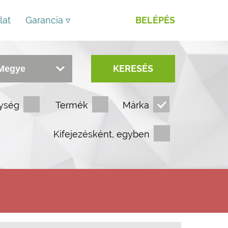
lat
Garancia ▿
BELÉPÉS
KERESÉS
ység
Termék
Márka
Kifejezésként, egyben