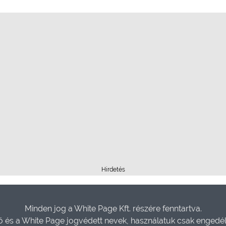
Hirdetés
Minden jog a White Page Kft. részére fenntartva.
és a White Page jogvédett nevek, használatuk csak engedéll