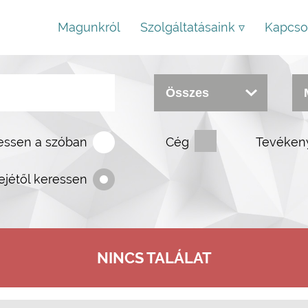
Magunkról
Szolgáltatásaink ▿
Kapcso
essen a szóban
Cég
Tevéken
ejétől keressen
NINCS TALÁLAT