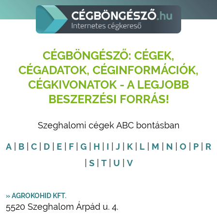
CÉGBÖNGÉSZŐ: CÉGEK,
CÉGADATOK, CÉGINFORMÁCIÓK,
CÉGKIVONATOK - A LEGJOBB
BESZERZÉSI FORRÁS!
Szeghalomi cégek ABC bontásban
A
|
B
|
C
|
D
|
E
|
F
|
G
|
H
|
I
|
J
|
K
|
L
|
M
|
N
|
O
|
P
|
R
|
S
|
T
|
U
|
V
» AGROKOHID KFT.
5520 Szeghalom Árpád u. 4.