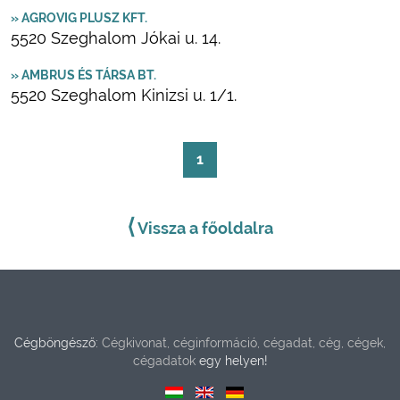
» AGROVIG PLUSZ KFT.
5520 Szeghalom Jókai u. 14.
» AMBRUS ÉS TÁRSA BT.
5520 Szeghalom Kinizsi u. 1/1.
1
⟨
Vissza a főoldalra
Cégböngésző:
Cégkivonat, céginformáció, cégadat, cég, cégek,
cégadatok
egy helyen!