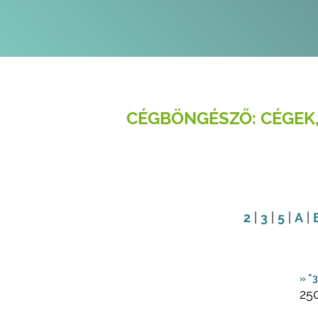
CÉGBÖNGÉSZŐ: CÉGEK,
2
|
3
|
5
|
A
|
» "
25