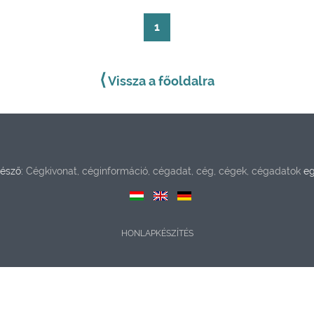
1
⟨
Vissza a főoldalra
észő:
Cégkivonat, céginformáció, cégadat, cég, cégek, cégadatok
eg
HONLAPKÉSZÍTÉS