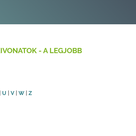
IVONATOK - A LEGJOBB
|
U
|
V
|
W
|
Z