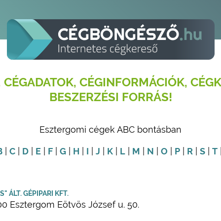
 CÉGADATOK, CÉGINFORMÁCIÓK, CÉGK
BESZERZÉSI FORRÁS!
Esztergomi cégek ABC bontásban
B
|
C
|
D
|
E
|
F
|
G
|
H
|
I
|
J
|
K
|
L
|
M
|
N
|
O
|
P
|
R
|
S
|
T
3S" ÁLT. GÉPIPARI KFT.
00 Esztergom Eötvös József u. 50.