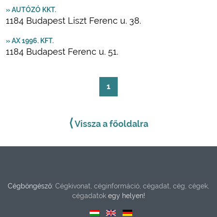
» AUTÓZÓ KKT.
1184 Budapest Liszt Ferenc u. 38.
» AX 1996. KFT.
1184 Budapest Ferenc u. 51.
1
⟨
Vissza a főoldalra
Cégböngésző:
Cégkivonat, céginformáció, cégadat, cég, cégek,
cégadatok
egy helyen!