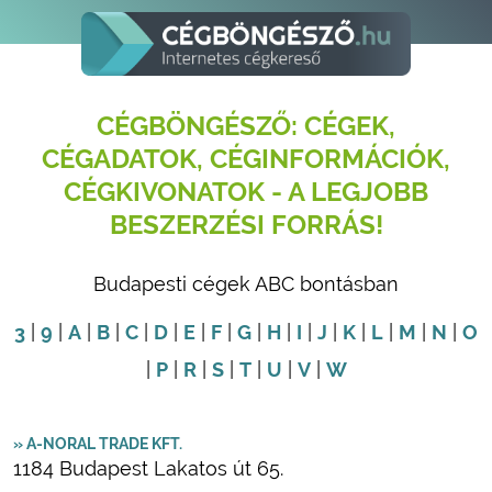
CÉGBÖNGÉSZŐ: CÉGEK,
CÉGADATOK, CÉGINFORMÁCIÓK,
CÉGKIVONATOK - A LEGJOBB
BESZERZÉSI FORRÁS!
Budapesti cégek ABC bontásban
3
|
9
|
A
|
B
|
C
|
D
|
E
|
F
|
G
|
H
|
I
|
J
|
K
|
L
|
M
|
N
|
O
|
P
|
R
|
S
|
T
|
U
|
V
|
W
» A-NORAL TRADE KFT.
1184 Budapest Lakatos út 65.