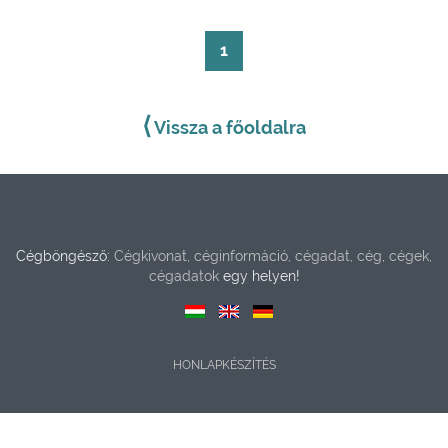
1
⟨
Vissza a főoldalra
Cégböngésző:
Cégkivonat, céginformáció, cégadat, cég, cégek,
cégadatok
egy helyen!
HONLAPKÉSZÍTÉS