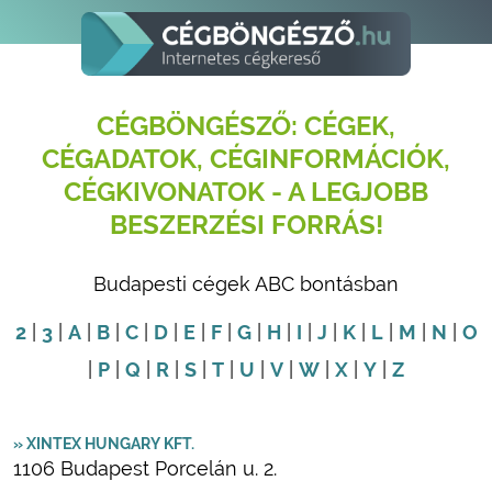
CÉGBÖNGÉSZŐ: CÉGEK,
CÉGADATOK, CÉGINFORMÁCIÓK,
CÉGKIVONATOK - A LEGJOBB
BESZERZÉSI FORRÁS!
Budapesti cégek ABC bontásban
2
|
3
|
A
|
B
|
C
|
D
|
E
|
F
|
G
|
H
|
I
|
J
|
K
|
L
|
M
|
N
|
O
|
P
|
Q
|
R
|
S
|
T
|
U
|
V
|
W
|
X
|
Y
|
Z
» XINTEX HUNGARY KFT.
1106 Budapest Porcelán u. 2.