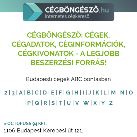
CÉGBÖNGÉSZŐ: CÉGEK,
CÉGADATOK, CÉGINFORMÁCIÓK,
CÉGKIVONATOK - A LEGJOBB
BESZERZÉSI FORRÁS!
Budapesti cégek ABC bontásban
2
|
3
|
A
|
B
|
C
|
D
|
E
|
F
|
G
|
H
|
I
|
J
|
K
|
L
|
M
|
N
|
O
|
P
|
Q
|
R
|
S
|
T
|
U
|
V
|
W
|
X
|
Y
|
Z
» OCTOPUSS 94 KFT.
1106 Budapest Kerepesi út 121.