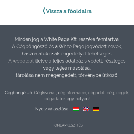
⟨
Vissza a főoldalra
Minden jog a White Page Kft. részére fenntartva.
A Cégböngésző és a White Page jogvédett nevek,
használatuk csak engedéllyel lehetséges.
A weboldal
illetve a teljes adatbázis védett, részleges
vagy teljes másolása,
tárolása nem megengedett, törvénybe ütköző.
Cégböngésző:
Cégkivonat, céginformáció, cégadat, cég, cégek,
cégadatok
egy helyen!
Nyelv választása
HONLAPKÉSZÍTÉS