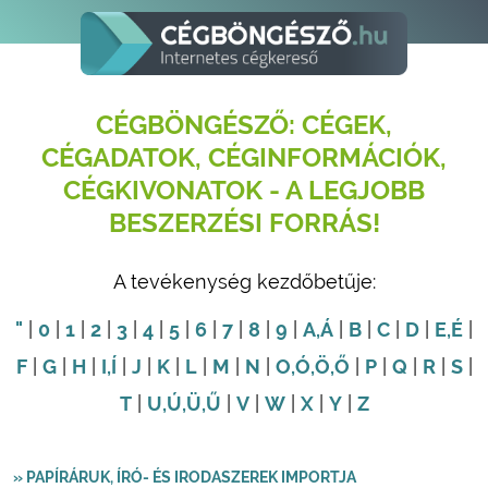
CÉGBÖNGÉSZŐ: CÉGEK,
CÉGADATOK, CÉGINFORMÁCIÓK,
CÉGKIVONATOK - A LEGJOBB
BESZERZÉSI FORRÁS!
A tevékenység kezdőbetűje:
"
|
0
|
1
|
2
|
3
|
4
|
5
|
6
|
7
|
8
|
9
|
A
,Á
|
B
|
C
|
D
|
E
,É
|
F
|
G
|
H
|
I
,Í
|
J
|
K
|
L
|
M
|
N
|
O
,Ó
,Ö
,Ő
|
P
|
Q
|
R
|
S
|
T
|
U
,Ú
,Ü
,Ű
|
V
|
W
|
X
|
Y
|
Z
» PAPÍRÁRUK, ÍRÓ- ÉS IRODASZEREK IMPORTJA