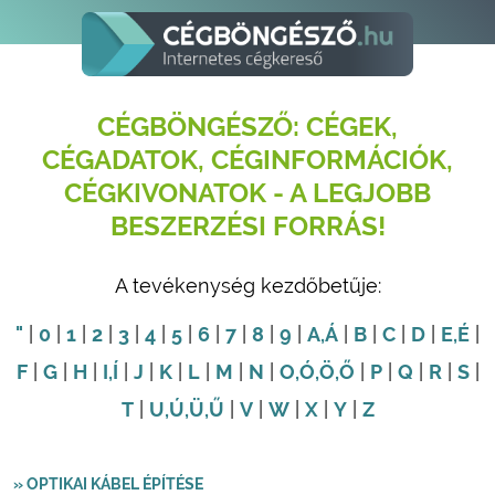
CÉGBÖNGÉSZŐ: CÉGEK,
CÉGADATOK, CÉGINFORMÁCIÓK,
CÉGKIVONATOK - A LEGJOBB
BESZERZÉSI FORRÁS!
A tevékenység kezdőbetűje:
"
|
0
|
1
|
2
|
3
|
4
|
5
|
6
|
7
|
8
|
9
|
A
,Á
|
B
|
C
|
D
|
E
,É
|
F
|
G
|
H
|
I
,Í
|
J
|
K
|
L
|
M
|
N
|
O
,Ó
,Ö
,Ő
|
P
|
Q
|
R
|
S
|
T
|
U
,Ú
,Ü
,Ű
|
V
|
W
|
X
|
Y
|
Z
» OPTIKAI KÁBEL ÉPÍTÉSE