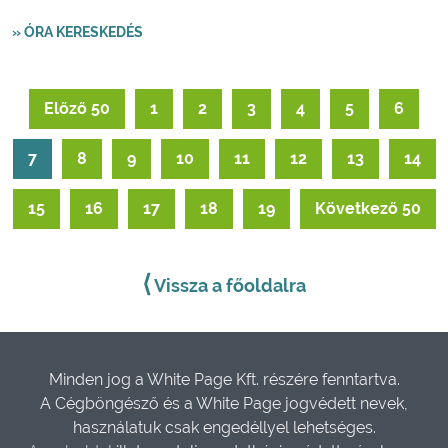
» ÓRA KERESKEDÉS
Előző 50
1
2
3
4
5
6
7
8
9
10
11
12
13
14
15
16
17
18
19
Következő 50
⟨
Vissza a főoldalra
Minden jog a White Page Kft. részére fenntartva.
A Cégböngésző és a White Page jogvédett nevek,
használatuk csak engedéllyel lehetséges.