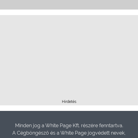
Hirdetés
Minden jog a White Page Kft. részére fenntartva.
A Cégböngésző és a White Page jogvédett nevek,