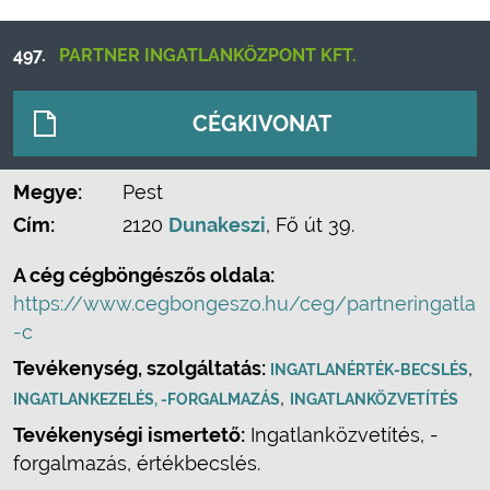
497.
PARTNER INGATLANKÖZPONT KFT.
CÉGKIVONAT
Megye:
Pest
Cím:
2120
Dunakeszi
, Fő út 39.
A cég cégböngészős oldala:
https://www.cegbongeszo.hu/ceg/partneringatla
-c
Tevékenység, szolgáltatás:
,
INGATLANÉRTÉK-BECSLÉS
,
INGATLANKEZELÉS, -FORGALMAZÁS
INGATLANKÖZVETÍTÉS
Tevékenységi ismertető:
Ingatlanközvetítés, -
forgalmazás, értékbecslés.