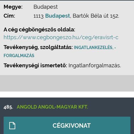
Megye:
Budapest
Cím:
1113
Budapest
, Bartók Béla út 152.
A cég cégböngészős oldala:
https://www.cegbongeszo.hu/ceg/eravisrt-c
Tevékenység, szolgáltatás:
INGATLANKEZELÉS, -
FORGALMAZÁS
Tevékenységi ismertető:
Ingatlanforgalmazás.
485.
ANGOLD ANGOL-MAGYAR KFT.
CÉGKIVONAT