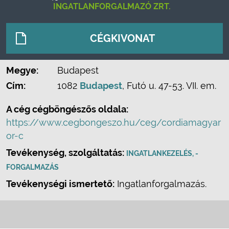
INGATLANFORGALMAZÓ ZRT.
CÉGKIVONAT
Megye:
Budapest
Cím:
1082
Budapest
, Futó u. 47-53. VII. em.
A cég cégböngészős oldala:
https://www.cegbongeszo.hu/ceg/cordiamagyar
or-c
Tevékenység, szolgáltatás:
INGATLANKEZELÉS, -
FORGALMAZÁS
Tevékenységi ismertető:
Ingatlanforgalmazás.