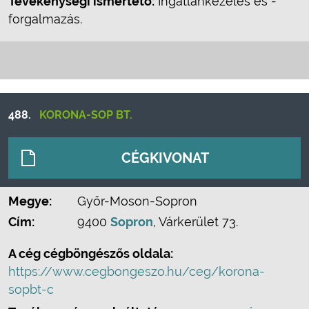
Tevékenységi ismertető:
Ingatlankezelés és -
forgalmazás.
488.
KORONA-SOP BT.
CÉGKIVONAT
Megye:
Győr-Moson-Sopron
Cím:
9400
Sopron
, Várkerület 73.
A cég cégböngészős oldala:
https://www.cegbongeszo.hu/ceg/korona-
sopbt-c