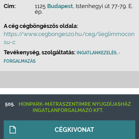
Cím:
1125
Budapest
, Istenhegyi út 77-79. E.
ép.
A cég cégböngészős oldala:
https://www.cegbongeszo.hu/ceg/lieglimmocon
su-c
Tevékenység, szolgáltatás:
INGATLANKEZELÉS, -
FORGALMAZÁS
505.
HONPARK-MÁTRASZENTIMRE NYUGDÍJASHÁZ
INGATLANFORGALMAZÓ KFT.
CÉGKIVONAT