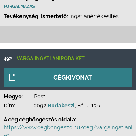
FORGALMAZÁS
Tevékenységi ismertető:
Ingatlanértékesítés.
492.
VARGA INGATLANIRODA KFT.
CÉGKIVONAT
Megye:
Pest
Cím:
2092
Budakeszi
, Fő u. 136.
A cég cégböngészős oldala:
https://www.cegbongeszo.hu/ceg/vargaingatlani
-c