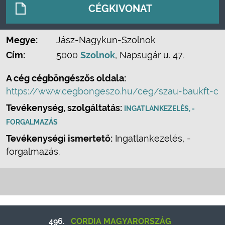
CÉGKIVONAT
Megye:
Jász-Nagykun-Szolnok
Cím:
5000
Szolnok
, Napsugár u. 47.
A cég cégböngészős oldala:
https://www.cegbongeszo.hu/ceg/szau-baukft-c
Tevékenység, szolgáltatás:
INGATLANKEZELÉS, -
FORGALMAZÁS
Tevékenységi ismertető:
Ingatlankezelés, -
forgalmazás.
496.
CORDIA MAGYARORSZÁG