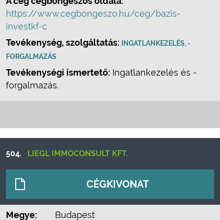
A cég cégböngészős oldala:
https://www.cegbongeszo.hu/ceg/bazis-
investkf-c
Tevékenység, szolgáltatás:
INGATLANKEZELÉS, -
FORGALMAZÁS
Tevékenységi ismertető:
Ingatlankezelés és -
forgalmazás.
504.
LIEGL IMMOCONSULT KFT.
CÉGKIVONAT
Megye:
Budapest