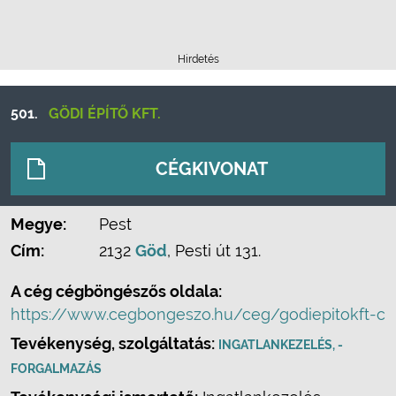
Hirdetés
501.
GÖDI ÉPÍTŐ KFT.
CÉGKIVONAT
Megye:
Pest
Cím:
2132
Göd
, Pesti út 131.
A cég cégböngészős oldala:
https://www.cegbongeszo.hu/ceg/godiepitokft-c
Tevékenység, szolgáltatás:
INGATLANKEZELÉS, -
FORGALMAZÁS