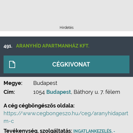
Hirdetés
491.
ARANYHÍD APARTMANHÁZ KFT.
CÉGKIVONAT
Megye:
Budapest
Cím:
1054
Budapest
, Báthory u. 7. félem
A cég cégböngészős oldala:
https://www.cegbongeszo.hu/ceg/aranyhidapart
m-c
Tevékenység, szolgáltatás:
INGATLANKEZELÉS, -