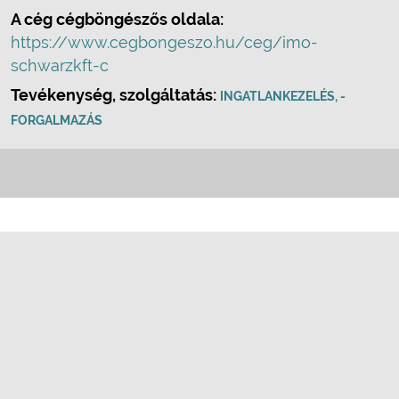
A cég cégböngészős oldala:
https://www.cegbongeszo.hu/ceg/imo-
schwarzkft-c
Tevékenység, szolgáltatás:
INGATLANKEZELÉS, -
FORGALMAZÁS