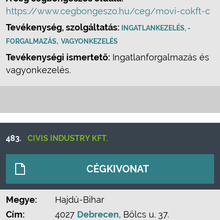
https://www.cegbongeszo.hu/ceg/movi-cokft-c
Tevékenység, szolgáltatás:
INGATLANKEZELÉS, -
,
FORGALMAZÁS
VAGYONKEZELÉS
Tevékenységi ismertető:
Ingatlanforgalmazás és
vagyonkezelés.
483.
CIVIS INDUSTRY KFT.
CÉGKIVONAT
Megye:
Hajdú-Bihar
Cím:
4027
Debrecen
, Bölcs u. 37.