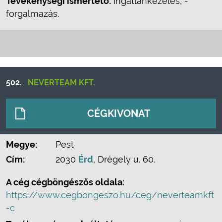
Tevékenységi ismertető:
Ingatlankezelés, -
forgalmazás.
502.
NEVERTEAM KFT.
CÉGKIVONAT
Megye:
Pest
Cím:
2030
Érd
, Drégely u. 60.
A cég cégböngészős oldala:
https://www.cegbongeszo.hu/ceg/neverteamkft
-c