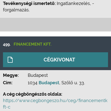
Tevékenységi ismertető:
Ingatlankezelés, -
forgalmazás.
499.
FINANCEMENT KFT.
CÉGKIVONAT
Megye:
Budapest
Cím:
1034
Budapest
, Szőlő u. 33.
A cég cégböngészős oldala:
https://www.cegbongeszo.hu/ceg/financementk
ft-c