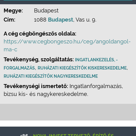
Megye:
Budapest
Cím:
1088
Budapest
, Vas u. 9.
A cég cégböngészős oldala:
https://www.cegbongeszo.hu/ceg/angoldangol-
ma-c
Tevékenység, szolgáltatás:
INGATLANKEZELÉS, -
,
,
FORGALMAZÁS
RUHÁZATI KIEGÉSZÍTŐK KISKERESKEDELME
RUHÁZATI KIEGÉSZÍTŐK NAGYKERESKEDELME
Tevékenységi ismertető:
Ingatlanforgalmazás,
bizsu kis- és nagykereskedelme.