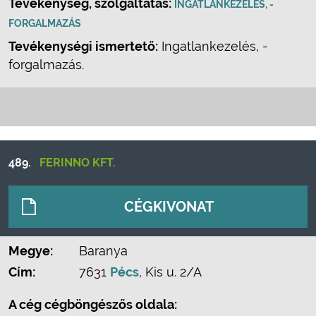
Tevékenység, szolgáltatás:
INGATLANKEZELÉS, -
FORGALMAZÁS
Tevékenységi ismertető:
Ingatlankezelés, -
forgalmazás.
489.
FERINNO KFT.
CÉGKIVONAT
Megye:
Baranya
Cím:
7631
Pécs
, Kis u. 2/A
A cég cégböngészős oldala: