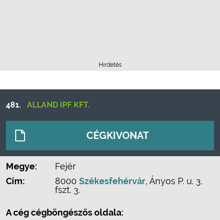
Hirdetés
481.
ALLAND IPF KFT.
CÉGKIVONAT
Megye:
Fejér
Cím:
8000
Székesfehérvár
, Ányos P. u. 3.
fszt. 3.
A cég cégböngészős oldala: