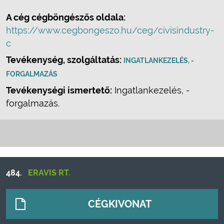
A cég cégböngészős oldala:
https://www.cegbongeszo.hu/ceg/civisindustry-
c
Tevékenység, szolgáltatás:
INGATLANKEZELÉS, -
FORGALMAZÁS
Tevékenységi ismertető:
Ingatlankezelés, -
forgalmazás.
484.
ERAVIS RT.
CÉGKIVONAT