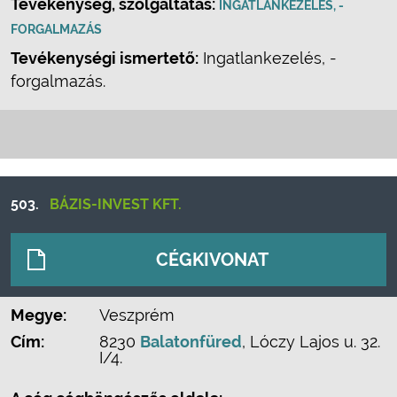
Tevékenység, szolgáltatás:
INGATLANKEZELÉS, -
FORGALMAZÁS
Tevékenységi ismertető:
Ingatlankezelés, -
forgalmazás.
503.
BÁZIS-INVEST KFT.
CÉGKIVONAT
Megye:
Veszprém
Cím:
8230
Balatonfüred
, Lóczy Lajos u. 32.
I/4.