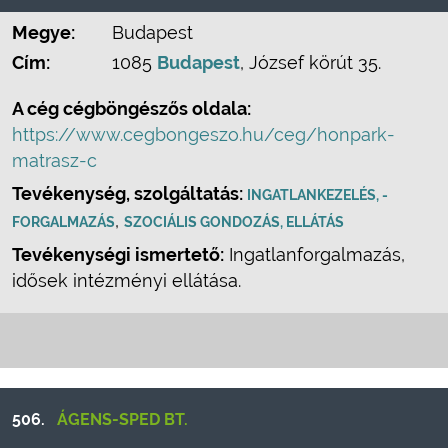
Megye:
Budapest
Cím:
1085
Budapest
, József körút 35.
A cég cégböngészős oldala:
https://www.cegbongeszo.hu/ceg/honpark-
matrasz-c
Tevékenység, szolgáltatás:
INGATLANKEZELÉS, -
,
FORGALMAZÁS
SZOCIÁLIS GONDOZÁS, ELLÁTÁS
Tevékenységi ismertető:
Ingatlanforgalmazás,
idősek intézményi ellátása.
506.
ÁGENS-SPED BT.