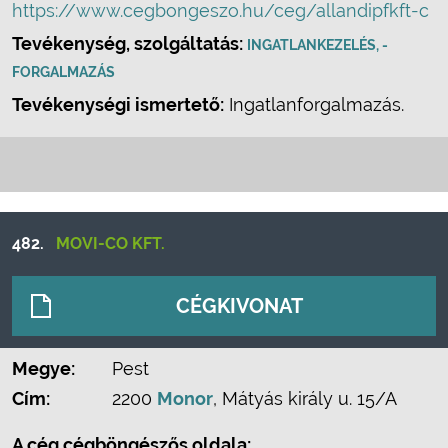
https://www.cegbongeszo.hu/ceg/allandipfkft-c
Tevékenység, szolgáltatás:
INGATLANKEZELÉS, -
FORGALMAZÁS
Tevékenységi ismertető:
Ingatlanforgalmazás.
482.
MOVI-CO KFT.
CÉGKIVONAT
Megye:
Pest
Cím:
2200
Monor
, Mátyás király u. 15/A
A cég cégböngészős oldala: