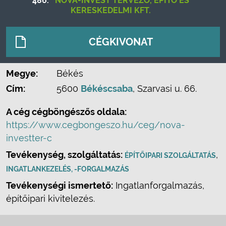
486.
NOVA-INVEST TERVEZŐ, ÉPÍTŐ ÉS
KERESKEDELMI KFT.
CÉGKIVONAT
Megye:
Békés
Cím:
5600
Békéscsaba
, Szarvasi u. 66.
A cég cégböngészős oldala:
https://www.cegbongeszo.hu/ceg/nova-
investter-c
Tevékenység, szolgáltatás:
,
ÉPÍTŐIPARI SZOLGÁLTATÁS
INGATLANKEZELÉS, -FORGALMAZÁS
Tevékenységi ismertető:
Ingatlanforgalmazás,
építőipari kivitelezés.