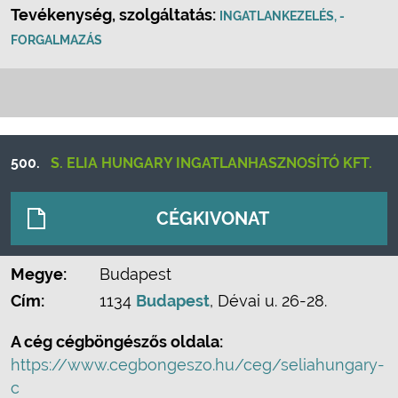
Tevékenység, szolgáltatás:
INGATLANKEZELÉS, -
FORGALMAZÁS
500.
S. ELIA HUNGARY INGATLANHASZNOSÍTÓ KFT.
CÉGKIVONAT
Megye:
Budapest
Cím:
1134
Budapest
, Dévai u. 26-28.
A cég cégböngészős oldala:
https://www.cegbongeszo.hu/ceg/seliahungary-
c