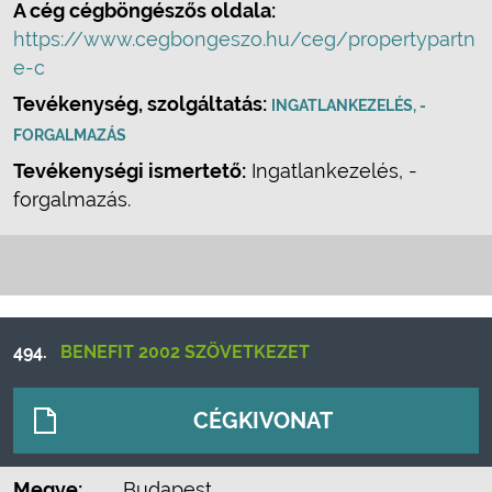
A cég cégböngészős oldala:
https://www.cegbongeszo.hu/ceg/propertypartn
e-c
Tevékenység, szolgáltatás:
INGATLANKEZELÉS, -
FORGALMAZÁS
Tevékenységi ismertető:
Ingatlankezelés, -
forgalmazás.
494.
BENEFIT 2002 SZÖVETKEZET
CÉGKIVONAT
Megye:
Budapest