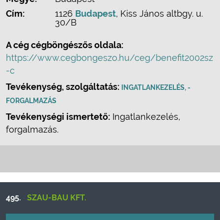
Cím:
1126
Budapest
, Kiss János altbgy. u.
30/B
A cég cégböngészős oldala:
https://www.cegbongeszo.hu/ceg/benefit2002sz
-c
Tevékenység, szolgáltatás:
INGATLANKEZELÉS, -
FORGALMAZÁS
Tevékenységi ismertető:
Ingatlankezelés,
forgalmazás.
495.
SZAU-BAU KFT.