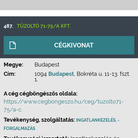
487.
TŰZOLTÓ 71-75/A KFT.
CÉGKIVONAT
Megye:
Budapest
Cím:
1094
Budapest
, Bokréta u. 11-13. fszt.
1.
A cég cégböngészős oldala:
https://www.cegbongeszo.hu/ceg/tuzolto71-
75/a-c
Tevékenység, szolgáltatás:
INGATLANKEZELÉS, -
FORGALMAZÁS