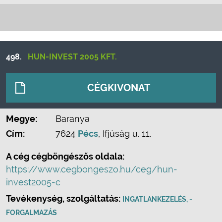
498.
HUN-INVEST 2005 KFT.
CÉGKIVONAT
Megye:
Baranya
Cím:
7624
Pécs
, Ifjúság u. 11.
A cég cégböngészős oldala:
https://www.cegbongeszo.hu/ceg/hun-
invest2005-c
Tevékenység, szolgáltatás:
INGATLANKEZELÉS, -
FORGALMAZÁS