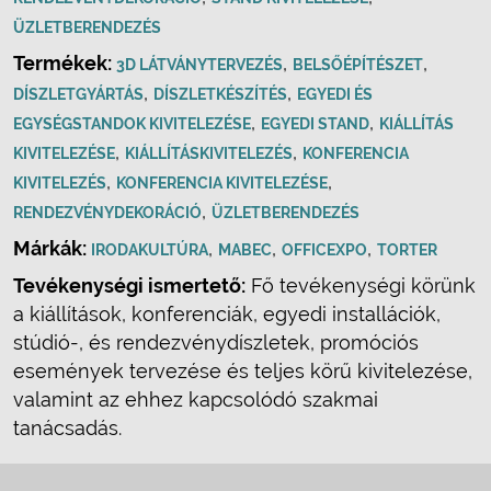
ÜZLETBERENDEZÉS
Termékek:
,
,
3D LÁTVÁNYTERVEZÉS
BELSŐÉPÍTÉSZET
,
,
DÍSZLETGYÁRTÁS
DÍSZLETKÉSZÍTÉS
EGYEDI ÉS
,
,
EGYSÉGSTANDOK KIVITELEZÉSE
EGYEDI STAND
KIÁLLÍTÁS
,
,
KIVITELEZÉSE
KIÁLLÍTÁSKIVITELEZÉS
KONFERENCIA
,
,
KIVITELEZÉS
KONFERENCIA KIVITELEZÉSE
,
RENDEZVÉNYDEKORÁCIÓ
ÜZLETBERENDEZÉS
Márkák:
,
,
,
IRODAKULTÚRA
MABEC
OFFICEXPO
TORTER
Tevékenységi ismertető:
Fő tevékenységi körünk
a kiállítások, konferenciák, egyedi installációk,
stúdió-, és rendezvénydíszletek, promóciós
események tervezése és teljes körű kivitelezése,
valamint az ehhez kapcsolódó szakmai
tanácsadás.