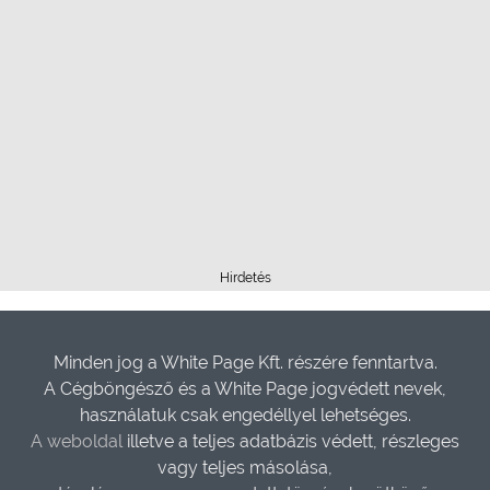
Hirdetés
Minden jog a White Page Kft. részére fenntartva.
A Cégböngésző és a White Page jogvédett nevek,
használatuk csak engedéllyel lehetséges.
A weboldal
illetve a teljes adatbázis védett, részleges
vagy teljes másolása,