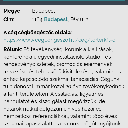
Megye:
Budapest
Cím:
1184
Budapest
, Fáy u. 2.
A cég cégböngészős oldala:
https://www.cegbongeszo.hu/ceg/torterkft-c
Rólunk:
Fő tevékenységi körünk a kiállítások,
konferenciák, egyedi installációk, stúdió-, és
rendezvénydíszletek, promóciós események
tervezése és teljes körű kivitelezése, valamint az
ehhez kapcsolódó szakmai tanácsadás. Cégünk
tulajdonosai immár közel 20 éve tevékenykednek
a fenti területeken. A családias, figyelmes
hangulatot és kiszolgálást megőrizzük, de
határok nélkül dolgozunk: nívós hazai és
nemzetközi referenciákkal, valamint több éves
szakmai tapasztalattal a hátunk mögött nyújtunk