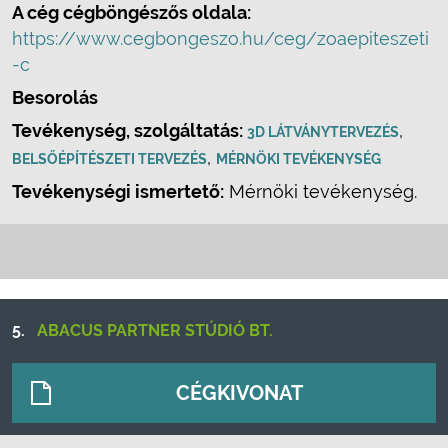
A cég cégböngészős oldala:
https://www.cegbongeszo.hu/ceg/zoaepiteszeti
-c
Besorolás
Tevékenység, szolgáltatás:
,
3D LÁTVÁNYTERVEZÉS
,
BELSŐÉPÍTÉSZETI TERVEZÉS
MÉRNÖKI TEVÉKENYSÉG
Tevékenységi ismertető:
Mérnöki tevékenység.
5.
ABACUS PARTNER STÚDIÓ BT.
CÉGKIVONAT