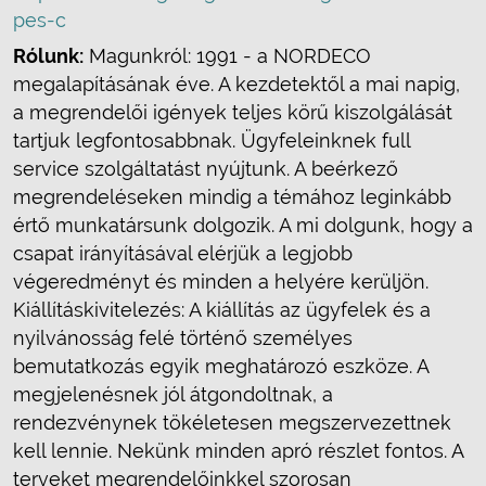
pes-c
Rólunk:
Magunkról: 1991 - a NORDECO
megalapításának éve. A kezdetektől a mai napig,
a megrendelői igények teljes körű kiszolgálását
tartjuk legfontosabbnak. Ügyfeleinknek full
service szolgáltatást nyújtunk. A beérkező
megrendeléseken mindig a témához leginkább
értő munkatársunk dolgozik. A mi dolgunk, hogy a
csapat irányításával elérjük a legjobb
végeredményt és minden a helyére kerüljön.
Kiállításkivitelezés: A kiállítás az ügyfelek és a
nyilvánosság felé történő személyes
bemutatkozás egyik meghatározó eszköze. A
megjelenésnek jól átgondoltnak, a
rendezvénynek tökéletesen megszervezettnek
kell lennie. Nekünk minden apró részlet fontos. A
terveket megrendelőinkkel szorosan