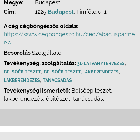
Megye:
Budapest
Cím:
1225
Budapest
, Timföld u. 1.
A cég cégböngészős oldala:
https://www.cegbongeszo.hu/ceg/abacuspartne
r-c
Besorolás
Szolgáltató
Tevékenység, szolgáltatás:
,
3D LÁTVÁNYTERVEZÉS
,
,
BELSŐÉPÍTÉSZET
BELSŐÉPÍTÉSZET, LAKBERENDEZÉS
,
LAKBERENDEZÉS
TANÁCSADÁS
Tevékenységi ismertető:
Belsőépítészet,
lakberendezés, építészeti tanácsadás.