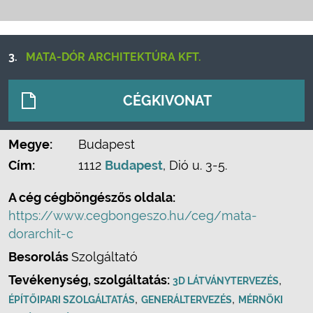
3.
MATA-DÓR ARCHITEKTÚRA KFT.
CÉGKIVONAT
Megye:
Budapest
Cím:
1112
Budapest
, Dió u. 3-5.
A cég cégböngészős oldala:
https://www.cegbongeszo.hu/ceg/mata-
dorarchit-c
Besorolás
Szolgáltató
Tevékenység, szolgáltatás:
,
3D LÁTVÁNYTERVEZÉS
,
,
ÉPÍTŐIPARI SZOLGÁLTATÁS
GENERÁLTERVEZÉS
MÉRNÖKI