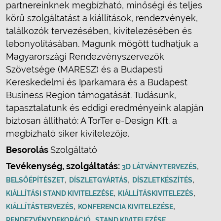
partnereinknek megbízható, minőségi és teljes
körű szolgáltatást a kiállítások, rendezvények,
találkozók tervezésében, kivitelezésében és
lebonyolításában. Magunk mögött tudhatjuk a
Magyarországi Rendezvényszervezők
Szövetsége (MARESZ) és a Budapesti
Kereskedelmi és Iparkamara és a Budapest
Business Region támogatását. Tudásunk,
tapasztalatunk és eddigi eredményeink alapján
biztosan állítható: A TorTer e-Design Kft. a
megbízható siker kivitelezője.
Besorolás
Szolgáltató
Tevékenység, szolgáltatás:
,
3D LÁTVÁNYTERVEZÉS
,
,
,
BELSŐÉPÍTÉSZET
DÍSZLETGYÁRTÁS
DÍSZLETKÉSZÍTÉS
,
,
KIÁLLÍTÁSI STAND KIVITELEZÉSE
KIÁLLÍTÁSKIVITELEZÉS
,
,
KIÁLLÍTÁSTERVEZÉS
KONFERENCIA KIVITELEZÉSE
,
,
RENDEZVÉNYDEKORÁCIÓ
STAND KIVITELEZÉSE