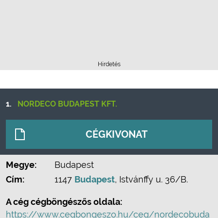
Hirdetés
1.
NORDECO BUDAPEST KFT.
CÉGKIVONAT
Megye:
Budapest
Cím:
1147
Budapest
, Istvánffy u. 36/B.
A cég cégböngészős oldala:
https://www.cegbongeszo.hu/ceg/nordecobuda