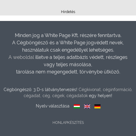
Hirdetés
Minden jog a White Page Kft. részére fenntartva.
A Cégböngésző és a White Page jogvédett nevek,
használatuk csak engedéllyel lehetséges.
A weboldal
illetve a teljes adatbázis védett, részleges
vagy teljes másolása,
tárolása nem megengedett, törvénybe ütköző.
Cégböngésző: 3 D-s látványtervezés!
Cégkivonat, céginformáció,
cégadat, cég, cégek, cégadatok
egy helyen!
Nyelv választása
HONLAPKÉSZÍTÉS