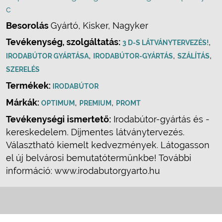
c
Besorolás
Gyártó, Kisker, Nagyker
Tevékenység, szolgáltatás:
,
3 D-S LÁTVÁNYTERVEZÉS!
,
,
,
IRODABÚTOR GYÁRTÁSA
IRODABÚTOR-GYÁRTÁS
SZÁLÍTÁS
SZERELÉS
Termékek:
IRODABÚTOR
Márkák:
,
,
OPTIMUM
PREMIUM
PROMT
Tevékenységi ismertető:
Irodabútor-gyártás és -
kereskedelem. Díjmentes látványtervezés.
Választható kiemelt kedvezmények. Látogasson
el új belvárosi bemutatótermünkbe! További
információ: www.irodabutorgyarto.hu