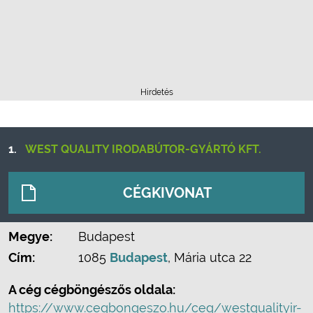
Hirdetés
1.
WEST QUALITY IRODABÚTOR-GYÁRTÓ KFT.
CÉGKIVONAT
Megye:
Budapest
Cím:
1085
Budapest
, Mária utca 22
A cég cégböngészős oldala:
https://www.cegbongeszo.hu/ceg/westqualityir-