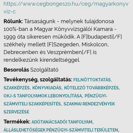
https://www.cegbongeszo.hu/ceg/magyarkonyv
viz-c
Rólunk:
Társaságunk - melynek tulajdonosa
100%-ban a Magyar Könyvvizsgálói Kamara -
1999 óta sikeresen működik. A [F]budapesti[/F]
székhely mellett [F]Szegeden, Miskolcon,
Debrecenben és Veszprémben[/F] is
rendelkezünk kirendeltséggel.
Besorolás
Szolgáltató
Tevékenység, szolgáltatás:
FELNŐTTOKTATÁS,
,
,
,
SZAKKÉPZÉS
KÖNYVKIADÁS
KÖTELEZŐ TOVÁBBKÉPZÉS
,
OKJ-S TANFOLYAMOK LEBONYOLÍTÁSA
PÉNZÜGYI-
,
SZÁMVITELI SZAKKÉPESÍTÉS
SZAKMAI RENDEZVÉNYEK
SZERVEZÉSE
Termékek:
,
ADÓTANÁCSADÓI TANFOLYAM
,
ÁLLÁSLEHETŐSÉGEK PÉNZÜGYI-SZÁMVITELI TERÜLETEN