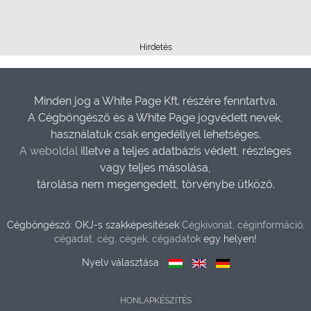
Hirdetés
Minden jog a White Page Kft. részére fenntartva.
A Cégböngésző és a White Page jogvédett nevek,
használatuk csak engedéllyel lehetséges.
A weboldal
illetve a teljes adatbázis védett, részleges
vagy teljes másolása,
tárolása nem megengedett, törvénybe ütköző.
Cégböngésző: OKJ-s szakképesítések
Cégkivonat, céginformáció,
cégadat, cég, cégek, cégadatok
egy helyen!
Nyelv választása
HONLAPKÉSZÍTÉS