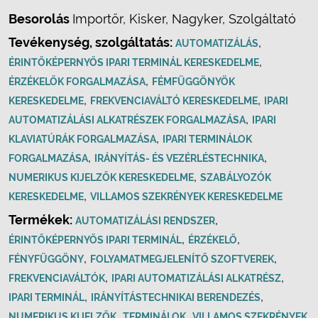
Besorolás
Importőr, Kisker, Nagyker, Szolgáltató
Tevékenység, szolgáltatás:
,
AUTOMATIZÁLÁS
,
ÉRINTŐKÉPERNYŐS IPARI TERMINÁL KERESKEDELME
,
ÉRZÉKELŐK FORGALMAZÁSA
FÉMFÜGGÖNYÖK
,
,
KERESKEDELME
FREKVENCIAVÁLTÓ KERESKEDELME
IPARI
,
AUTOMATIZÁLÁSI ALKATRÉSZEK FORGALMAZÁSA
IPARI
,
KLAVIATÚRÁK FORGALMAZÁSA
IPARI TERMINÁLOK
,
,
FORGALMAZÁSA
IRÁNYÍTÁS- ÉS VEZÉRLÉSTECHNIKA
,
NUMERIKUS KIJELZŐK KERESKEDELME
SZABÁLYOZÓK
,
KERESKEDELME
VILLAMOS SZEKRÉNYEK KERESKEDELME
Termékek:
,
AUTOMATIZÁLÁSI RENDSZER
,
,
ÉRINTŐKÉPERNYŐS IPARI TERMINÁL
ÉRZÉKELŐ
,
,
FÉNYFÜGGÖNY
FOLYAMATMEGJELENÍTŐ SZOFTVEREK
,
,
FREKVENCIAVÁLTÓK
IPARI AUTOMATIZÁLÁSI ALKATRÉSZ
,
,
IPARI TERMINÁL
IRÁNYÍTÁSTECHNIKAI BERENDEZÉS
,
,
NUMERIKUS KIJELZŐK
TERMINÁLOK
VILLAMOS SZEKRÉNYEK