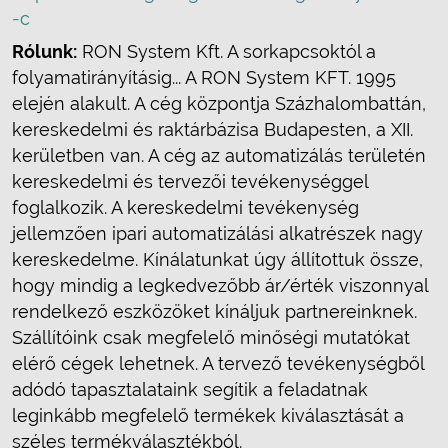
-c
Rólunk:
RON System Kft. A sorkapcsoktól a
folyamatirányításig... A RON System KFT. 1995
elején alakult. A cég központja Százhalombattán,
kereskedelmi és raktárbázisa Budapesten, a XII.
kerületben van. A cég az automatizálás területén
kereskedelmi és tervezői tevékenységgel
foglalkozik. A kereskedelmi tevékenység
jellemzően ipari automatizálási alkatrészek nagy
kereskedelme. Kínálatunkat úgy állítottuk össze,
hogy mindig a legkedvezőbb ár/érték viszonnyal
rendelkező eszközöket kínáljuk partnereinknek.
Szállítóink csak megfelelő minőségi mutatókat
elérő cégek lehetnek. A tervező tevékenységből
adódó tapasztalataink segítik a feladatnak
leginkább megfelelő termékek kiválasztását a
széles termékválasztékból.