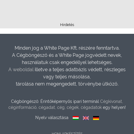
Hirdetés
Minden jog a White Page Kft. részére fenntartva.
A Cégböngésző és a White Page jogvédett nevek,
használatuk csak engedéllyel lehetséges.
A weboldal
illetve a teljes adatbázis védett, részleges
vagy teljes másolása,
tárolása nem megengedett, törvénybe ütköző.
Cégböngésző: Érintőképernyős ipari terminál
Cégkivonat,
céginformáció, cégadat, cég, cégek, cégadatok
egy helyen!
Nyelv választása