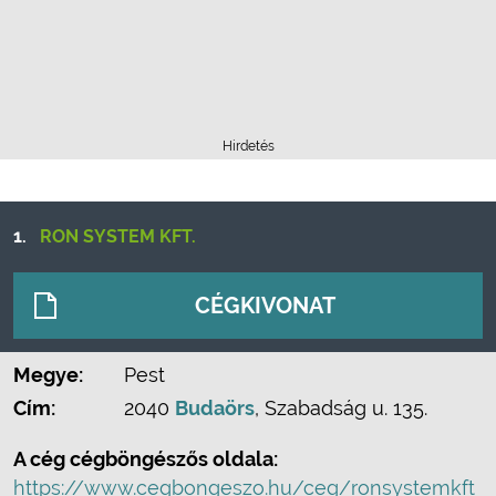
Hirdetés
1.
RON SYSTEM KFT.
CÉGKIVONAT
Megye:
Pest
Cím:
2040
Budaörs
, Szabadság u. 135.
A cég cégböngészős oldala:
https://www.cegbongeszo.hu/ceg/ronsystemkft